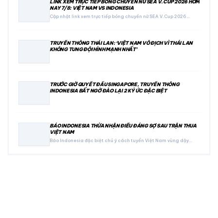
LINK XEM TRỰC TIẾP BÓNG CHUYỀN NỮ SEA V.CUP 2026 HÔM
NAY 7/8: VIỆT NAM VS INDONESIA
Cập nhật link xem trực tiếp bóng chuyền nữ SEA V.Cup 2026…
TRUYỀN THÔNG THÁI LAN: ‘VIỆT NAM VÔ ĐỊCH VÌ THÁI LAN
KHÔNG TUNG ĐỘI HÌNH MẠNH NHẤT’
TRƯỚC GIỜ QUYẾT ĐẤU SINGAPORE, TRUYỀN THÔNG
INDONESIA BẤT NGỜ ĐÀO LẠI 2 KÝ ỨC ĐẶC BIỆT
BÁO INDONESIA THỪA NHẬN ĐIỀU ĐÁNG SỢ SAU TRẬN THUA
VIỆT NAM
Báo Indonesia đặc biệt chú ý cách tuyển Việt Nam vùng dậy…