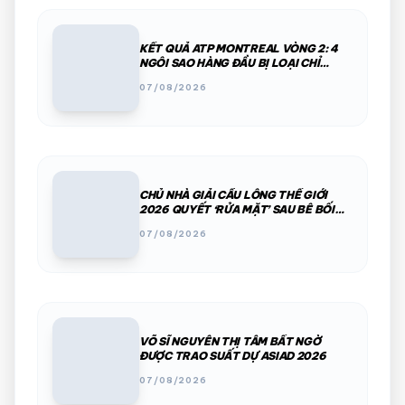
KẾT QUẢ ATP MONTREAL VÒNG 2: 4
NGÔI SAO HÀNG ĐẦU BỊ LOẠI CHỈ
TRONG MỘT ĐÊM
07/08/2026
CHỦ NHÀ GIẢI CẦU LÔNG THẾ GIỚI
2026 QUYẾT ‘RỬA MẶT’ SAU BÊ BỐI
PHÂN CHIM, THÚ HOANG
07/08/2026
VÕ SĨ NGUYỄN THỊ TÂM BẤT NGỜ
ĐƯỢC TRAO SUẤT DỰ ASIAD 2026
07/08/2026