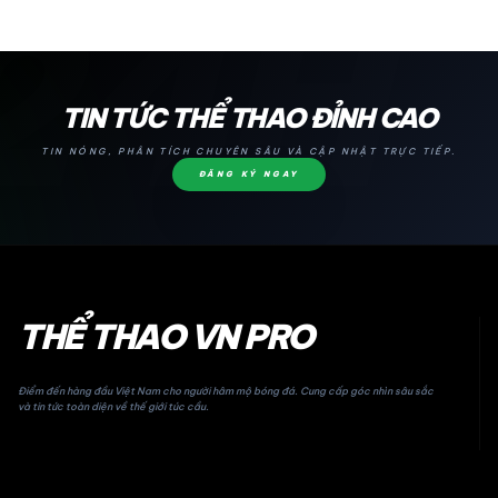
24H
TIN TỨC THỂ THAO ĐỈNH CAO
TIN NÓNG, PHÂN TÍCH CHUYÊN SÂU VÀ CẬP NHẬT TRỰC TIẾP.
ĐĂNG KÝ NGAY
THỂ THAO VN PRO
Điểm đến hàng đầu Việt Nam cho người hâm mộ bóng đá. Cung cấp góc nhìn sâu sắc
và tin tức toàn diện về thế giới túc cầu.