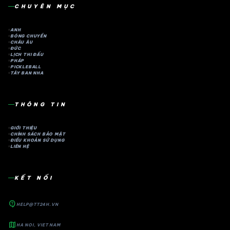
CHUYÊN MỤC
ANH
BÓNG CHUYỀN
CHÂU ÂU
ĐỨC
LỊCH THI ĐẤU
PHÁP
PICKLEBALL
TÂY BAN NHA
THÔNG TIN
GIỚI THIỆU
CHÍNH SÁCH BẢO MẬT
ĐIỀU KHOẢN SỬ DỤNG
LIÊN HỆ
KẾT NỐI
contact_support
HELP@TT24H.VN
map
HA NOI, VIET NAM