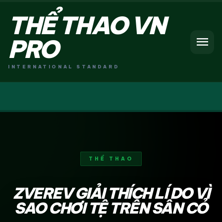
THỂ THAO VN
menu
PRO
INTERNATIONAL STANDARD
THỂ THAO
ZVEREV GIẢI THÍCH LÍ DO VÌ
SAO CHƠI TỆ TRÊN SÂN CỎ