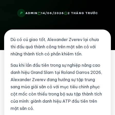
P
calendar_today
schedule
ADMIN
14/06/2026
2 THÁNG TRƯỚC
Dù có cú giao tốt, Alexander Zverev lại chưa
thi đấu quá thành công trên mặt sân cỏ với
những thành tích có phần khiêm tốn.
Sau khi lần đầu tiên trong sự nghiệp nâng cao
danh hiệu Grand Slam tại Roland Garros 2026,
Alexander Zverev đang hướng sự tập trung
sang mùa giải sân cỏ với mục tiêu chinh phục
cột mốc còn thiếu trong bộ sưu tập thành tích
của mình: giành danh hiệu ATP đầu tiên trên
mặt sân cỏ.