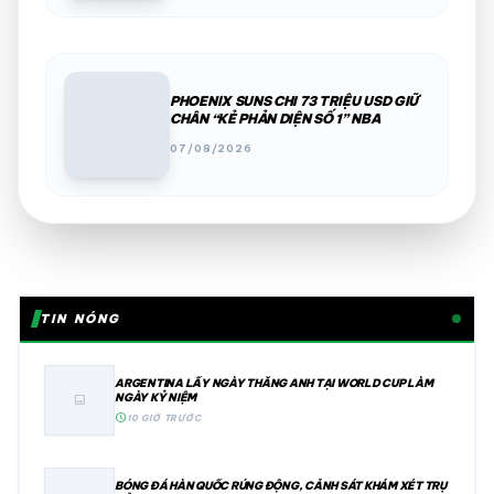
PHOENIX SUNS CHI 73 TRIỆU USD GIỮ
CHÂN “KẺ PHẢN DIỆN SỐ 1” NBA
07/08/2026
TIN NÓNG
ARGENTINA LẤY NGÀY THẮNG ANH TẠI WORLD CUP LÀM
NGÀY KỶ NIỆM
image
schedule
10 GIỜ TRƯỚC
BÓNG ĐÁ HÀN QUỐC RÚNG ĐỘNG, CẢNH SÁT KHÁM XÉT TRỤ