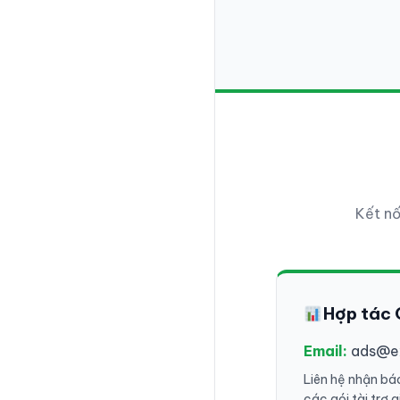
Kết nố
Hợp tác
Email:
ads@e
Liên hệ nhận bá
các gói tài trợ g