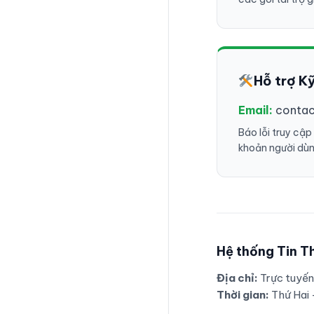
Hỗ trợ K
Email:
conta
Báo lỗi truy cập
khoản người dùn
Hệ thống Tin T
Địa chỉ:
Trực tuyến
Thời gian:
Thứ Hai 