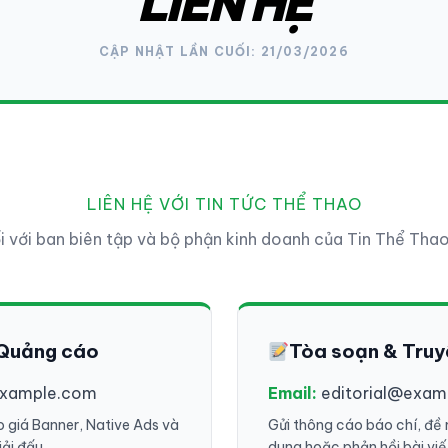
LIÊN HỆ
CẬP NHẬT LẦN CUỐI: 21/03/2026
LIÊN HỆ VỚI TIN TỨC THỂ THAO
i với ban biên tập và bộ phận kinh doanh của Tin Thể Tha
 Quảng cáo
Tòa soạn & Truy
xample.com
Email:
editorial@exam
o giá Banner, Native Ads và
Gửi thông cáo báo chí, đề 
iải đấu.
dung hoặc phản hồi bài viế