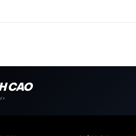
NH CAO
ẾP.