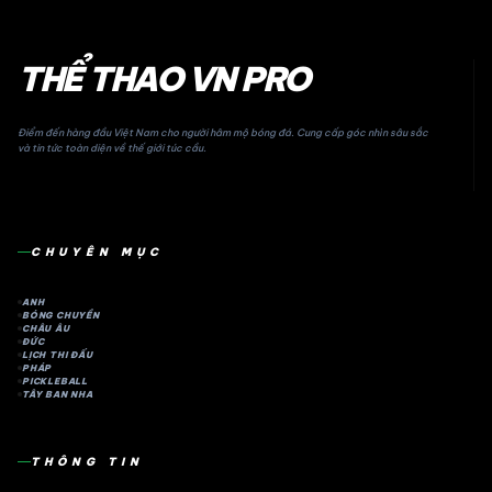
THỂ THAO VN PRO
Điểm đến hàng đầu Việt Nam cho người hâm mộ bóng đá. Cung cấp góc nhìn sâu sắc
và tin tức toàn diện về thế giới túc cầu.
CHUYÊN MỤC
ANH
BÓNG CHUYỀN
CHÂU ÂU
ĐỨC
LỊCH THI ĐẤU
PHÁP
PICKLEBALL
TÂY BAN NHA
THÔNG TIN