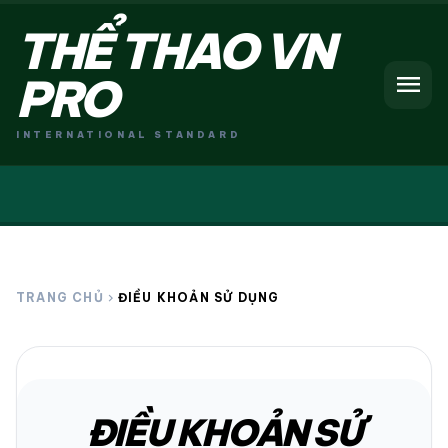
THỂ THAO VN
menu
PRO
INTERNATIONAL STANDARD
TRANG CHỦ
chevron_right
ĐIỀU KHOẢN SỬ DỤNG
ĐIỀU KHOẢN SỬ