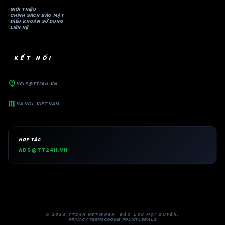
GIỚI THIỆU
CHÍNH SÁCH BẢO MẬT
ĐIỀU KHOẢN SỬ DỤNG
LIÊN HỆ
KẾT NỐI
contact_support
HELP@TT24H.VN
map
HA NOI, VIET NAM
HỢP TÁC
ADS@TT24H.VN
© 2026 TT24H NETWORK. BẢO LƯU MỌI QUYỀN.
PRIVACY TERMS
COOKIE POLICY
LEGALS