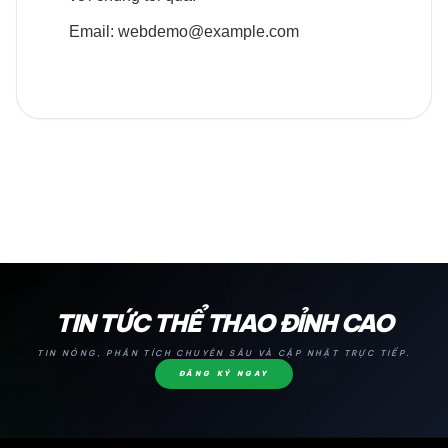
Email:
webdemo@example.com
24H
TIN TỨC THỂ THAO ĐỈNH CAO
TIN NÓNG, PHÂN TÍCH CHUYÊN SÂU VÀ CẬP NHẬT TRỰC TIẾP.
ĐĂNG KÝ NGAY