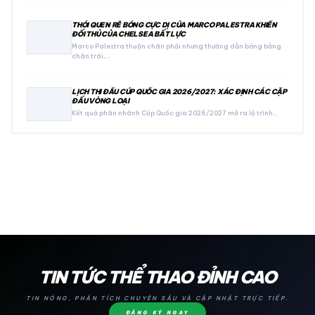
THÓI QUEN RÊ BÓNG CỰC DỊ CỦA MARCO PALESTRA KHIẾN
ĐỐI THỦ CỦA CHELSEA BẤT LỰC
Marco Palestra thuận chân phải nhưng thường dẫn bóng bằng
chân trái,…
LỊCH THI ĐẤU CÚP QUỐC GIA 2026/2027: XÁC ĐỊNH CÁC CẶP
ĐẤU VÒNG LOẠI
Kết quả phân nhánh Cúp Quốc gia 2026/2027 mở ra lộ trình…
24H
TIN TỨC THỂ THAO ĐỈNH CAO
TIN NÓNG, PHÂN TÍCH CHUYÊN SÂU VÀ CẬP NHẬT TRỰC TIẾP.
ĐĂNG KÝ NGAY