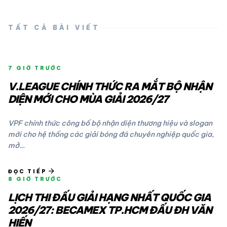
TẤT CẢ BÀI VIẾT
7 GIỜ TRƯỚC
V.LEAGUE CHÍNH THỨC RA MẮT BỘ NHẬN
DIỆN MỚI CHO MÙA GIẢI 2026/27
VPF chính thức công bố bộ nhận diện thương hiệu và slogan
mới cho hệ thống các giải bóng đá chuyên nghiệp quốc gia,
mở…
arrow_forward
ĐỌC TIẾP
8 GIỜ TRƯỚC
LỊCH THI ĐẤU GIẢI HẠNG NHẤT QUỐC GIA
2026/27: BECAMEX TP.HCM ĐẤU ĐH VĂN
HIẾN