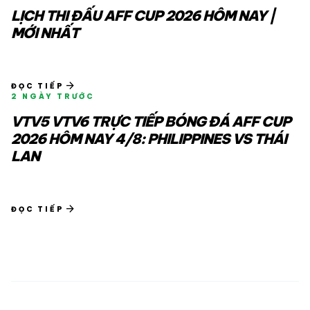
LỊCH THI ĐẤU AFF CUP 2026 HÔM NAY |
MỚI NHẤT
arrow_forward
ĐỌC TIẾP
2 NGÀY TRƯỚC
VTV5 VTV6 TRỰC TIẾP BÓNG ĐÁ AFF CUP
2026 HÔM NAY 4/8: PHILIPPINES VS THÁI
LAN
arrow_forward
ĐỌC TIẾP