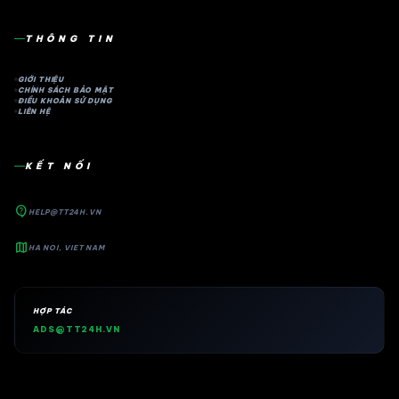
THÔNG TIN
GIỚI THIỆU
CHÍNH SÁCH BẢO MẬT
ĐIỀU KHOẢN SỬ DỤNG
LIÊN HỆ
KẾT NỐI
contact_support
HELP@TT24H.VN
map
HA NOI, VIET NAM
HỢP TÁC
ADS@TT24H.VN