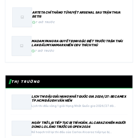
ARTETA CHỈ THẲNG TỬ HUYỆT ARSENAL SAU TRẬN THUA
BETIS
image
schedule
7 GIỜ TRƯỚC
MADAM PANG RA QUYẾT ĐỊNH ĐẶC BIỆT TRƯỚC TRẬN THÁI
LAN ĐẤU MYANMAR KHIẾN CĐV THÍCH THÚ
image
schedule
7 GIỜ TRƯỚC
THỊ TRƯỜNG
LỊCH THI ĐẤU GIẢI HẠNG NHẤT QUỐC GIA 2026/27: BECAMEX
TP.HCM ĐẤU ĐH VĂN HIẾN
Lịch thi đấu vòng 1 giải Hạng Nhất Quốc gia 2026/27 đã…
NGÀY TRỞ LẠI TIẾP TỤC BỊ TRÌ HOÃN, ALCARAZ KHIẾN NGƯỜI
DÙNG LO LẮNG TRƯỚC US OPEN 2026
Kế hoạch trở lại thi đấu của Carlos Alcaraz tiếp tục bị…