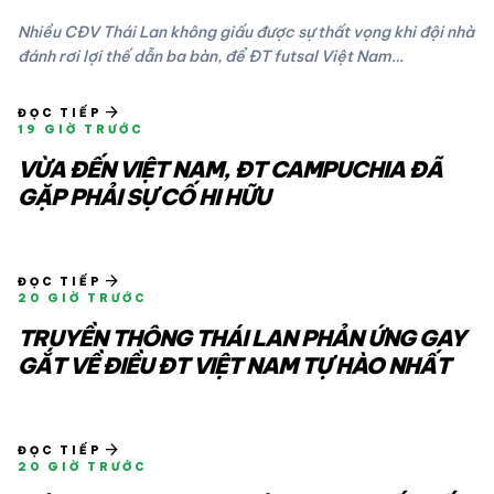
Nhiều CĐV Thái Lan không giấu được sự thất vọng khi đội nhà
đánh rơi lợi thế dẫn ba bàn, để ĐT futsal Việt Nam…
arrow_forward
ĐỌC TIẾP
19 GIỜ TRƯỚC
VỪA ĐẾN VIỆT NAM, ĐT CAMPUCHIA ĐÃ
GẶP PHẢI SỰ CỐ HI HỮU
arrow_forward
ĐỌC TIẾP
20 GIỜ TRƯỚC
TRUYỀN THÔNG THÁI LAN PHẢN ỨNG GAY
GẮT VỀ ĐIỀU ĐT VIỆT NAM TỰ HÀO NHẤT
arrow_forward
ĐỌC TIẾP
20 GIỜ TRƯỚC