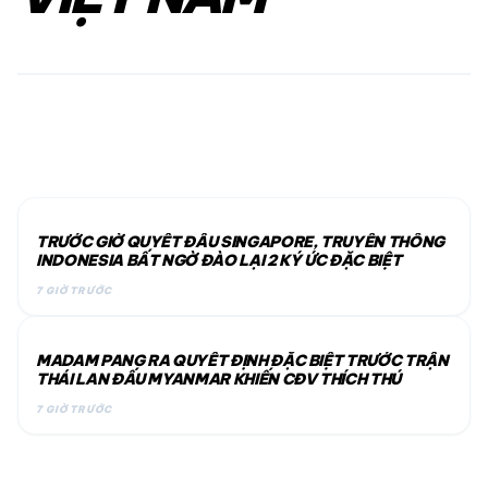
‘VIỆT NAM VÔ ĐỊCH VÌ THÁI
LAN KHÔNG TUNG ĐỘI HÌNH
MẠNH NHẤT’
06/08/2026
7 GIỜ TRƯỚC
TRƯỚC GIỜ QUYẾT ĐẤU SINGAPORE, TRUYỀN THÔNG
INDONESIA BẤT NGỜ ĐÀO LẠI 2 KÝ ỨC ĐẶC BIỆT
7 GIỜ TRƯỚC
MADAM PANG RA QUYẾT ĐỊNH ĐẶC BIỆT TRƯỚC TRẬN
THÁI LAN ĐẤU MYANMAR KHIẾN CĐV THÍCH THÚ
7 GIỜ TRƯỚC