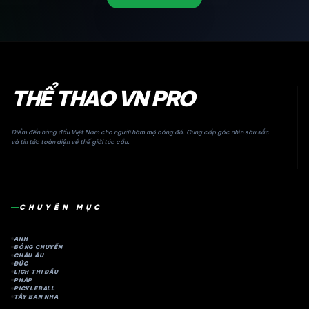
THỂ THAO VN PRO
Điểm đến hàng đầu Việt Nam cho người hâm mộ bóng đá. Cung cấp góc nhìn sâu sắc
và tin tức toàn diện về thế giới túc cầu.
CHUYÊN MỤC
ANH
BÓNG CHUYỀN
CHÂU ÂU
ĐỨC
LỊCH THI ĐẤU
PHÁP
PICKLEBALL
TÂY BAN NHA