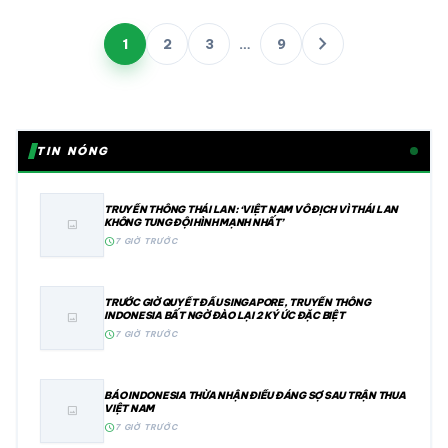
Phân
chevron_right
1
2
3
…
9
trang
bài
viết
TIN NÓNG
TRUYỀN THÔNG THÁI LAN: ‘VIỆT NAM VÔ ĐỊCH VÌ THÁI LAN
KHÔNG TUNG ĐỘI HÌNH MẠNH NHẤT’
image
schedule
7 GIỜ TRƯỚC
TRƯỚC GIỜ QUYẾT ĐẤU SINGAPORE, TRUYỀN THÔNG
INDONESIA BẤT NGỜ ĐÀO LẠI 2 KÝ ỨC ĐẶC BIỆT
image
schedule
7 GIỜ TRƯỚC
BÁO INDONESIA THỪA NHẬN ĐIỀU ĐÁNG SỢ SAU TRẬN THUA
VIỆT NAM
image
schedule
7 GIỜ TRƯỚC