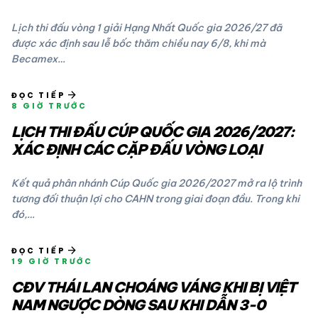
Lịch thi đấu vòng 1 giải Hạng Nhất Quốc gia 2026/27 đã
được xác định sau lễ bốc thăm chiều nay 6/8, khi mà
Becamex…
arrow_forward
ĐỌC TIẾP
8 GIỜ TRƯỚC
LỊCH THI ĐẤU CÚP QUỐC GIA 2026/2027:
XÁC ĐỊNH CÁC CẶP ĐẤU VÒNG LOẠI
Kết quả phân nhánh Cúp Quốc gia 2026/2027 mở ra lộ trình
tương đối thuận lợi cho CAHN trong giai đoạn đầu. Trong khi
đó,…
arrow_forward
ĐỌC TIẾP
19 GIỜ TRƯỚC
CĐV THÁI LAN CHOÁNG VÁNG KHI BỊ VIỆT
NAM NGƯỢC DÒNG SAU KHI DẪN 3-0