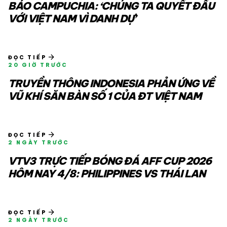
BÁO CAMPUCHIA: ‘CHÚNG TA QUYẾT ĐẤU
VỚI VIỆT NAM VÌ DANH DỰ’
arrow_forward
ĐỌC TIẾP
20 GIỜ TRƯỚC
TRUYỀN THÔNG INDONESIA PHẢN ỨNG VỀ
VŨ KHÍ SĂN BÀN SỐ 1 CỦA ĐT VIỆT NAM
arrow_forward
ĐỌC TIẾP
2 NGÀY TRƯỚC
VTV3 TRỰC TIẾP BÓNG ĐÁ AFF CUP 2026
HÔM NAY 4/8: PHILIPPINES VS THÁI LAN
arrow_forward
ĐỌC TIẾP
2 NGÀY TRƯỚC