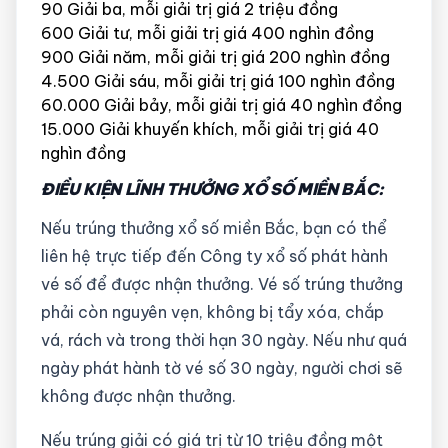
90 Giải ba, mỗi giải trị giá 2 triệu đồng
600 Giải tư, mỗi giải trị giá 400 nghìn đồng
900 Giải năm, mỗi giải trị giá 200 nghìn đồng
4.500 Giải sáu, mỗi giải trị giá 100 nghìn đồng
60.000 Giải bảy, mỗi giải trị giá 40 nghìn đồng
15.000 Giải khuyến khích, mỗi giải trị giá 40
nghìn đồng
ĐIỀU KIỆN LĨNH THƯỞNG XỔ SỐ MIỀN BẮC:
Nếu trúng thưởng xổ số miền Bắc, bạn có thể
liên hệ trực tiếp đến Công ty xổ số phát hành
vé số để được nhận thưởng. Vé số trúng thưởng
phải còn nguyên vẹn, không bị tẩy xóa, chắp
vá, rách và trong thời hạn 30 ngày. Nếu như quá
ngày phát hành tờ vé số 30 ngày, người chơi sẽ
không được nhận thưởng.
Nếu trúng giải có giá trị từ 10 triệu đồng một