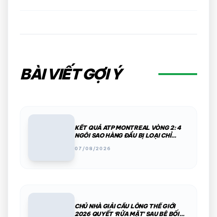
BÀI VIẾT GỢI Ý
KẾT QUẢ ATP MONTREAL VÒNG 2: 4
NGÔI SAO HÀNG ĐẦU BỊ LOẠI CHỈ
TRONG MỘT ĐÊM
07/08/2026
CHỦ NHÀ GIẢI CẦU LÔNG THẾ GIỚI
2026 QUYẾT ‘RỬA MẶT’ SAU BÊ BỐI