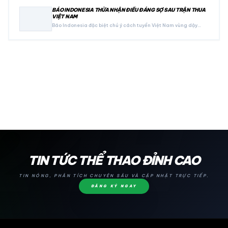
BÁO INDONESIA THỪA NHẬN ĐIỀU ĐÁNG SỢ SAU TRẬN THUA
VIỆT NAM
Báo Indonesia đặc biệt chú ý cách tuyển Việt Nam vùng dậy…
24H
TIN TỨC THỂ THAO ĐỈNH CAO
TIN NÓNG, PHÂN TÍCH CHUYÊN SÂU VÀ CẬP NHẬT TRỰC TIẾP.
ĐĂNG KÝ NGAY