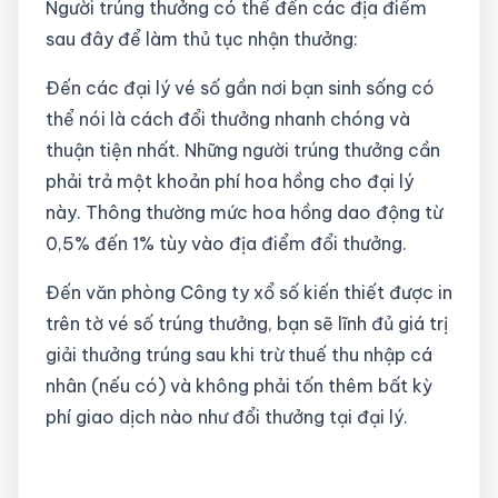
Người trúng thưởng có thể đến các địa điểm
sau đây để làm thủ tục nhận thưởng:
Đến các đại lý vé số gần nơi bạn sinh sống có
thể nói là cách đổi thưởng nhanh chóng và
thuận tiện nhất. Những người trúng thưởng cần
phải trả một khoản phí hoa hồng cho đại lý
này. Thông thường mức hoa hồng dao động từ
0,5% đến 1% tùy vào địa điểm đổi thưởng.
Đến văn phòng Công ty xổ số kiến thiết được in
trên tờ vé số trúng thưởng, bạn sẽ lĩnh đủ giá trị
giải thưởng trúng sau khi trừ thuế thu nhập cá
nhân (nếu có) và không phải tốn thêm bất kỳ
phí giao dịch nào như đổi thưởng tại đại lý.