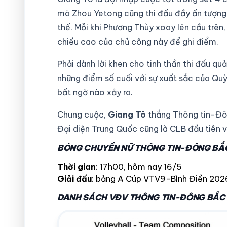
mà Zhou Yetong cũng thi đấu đầy ấn tượng 
thế. Mỗi khi Phương Thùy xoay lên cầu trên,
chiều cao của chủ công này để ghi điểm.
Phải dành lời khen cho tinh thần thi đấu q
những điểm số cuối với sự xuất sắc của Qu
bất ngờ nào xảy ra.
Chung cuộc,
Giang Tô
thắng Thông tin-Đ
Đại diện Trung Quốc cũng là CLB đầu tiên
BÓNG CHUYỀN NỮ THÔNG TIN-ĐÔNG BẮC 
Thời gian
: 17h00, hôm nay 16/5
Giải đấu
: bảng A Cúp VTV9-Bình Điền 202
DANH SÁCH VĐV THÔNG TIN-ĐÔNG BẮC 