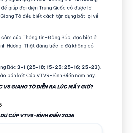
để giúp đại diện Trung Quốc có được lợi
 Giang Tô đều biết cách tận dụng bất lợi về
uả cảm của Thông tin-Đông Bắc, đặc biệt ở
ỳnh Hương. Thật đáng tiếc là đã không có
ông Bắc
3-1 (25-18; 15-25; 25-16; 25-23)
.
 vào bán kết Cúp VTV9-Bình Điền năm nay.
VS GIANG TÔ DIỄN RA LÚC MẤY GIỜ?
6
DỰ CÚP VTV9-BÌNH ĐIỀN 2026