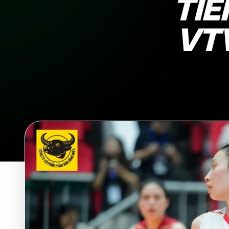
TIÊ
VTV