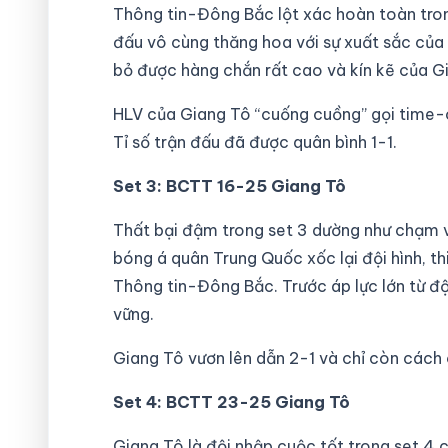
Thông tin-Đông Bắc lột xác hoàn toàn trong
đấu vô cùng thăng hoa với sự xuất sắc của
bỏ được hàng chắn rất cao và kín kẽ của G
HLV của Giang Tô “cuống cuồng” gọi time-o
Tỉ số trận đấu đã được quân bình 1-1.
Set 3: BCTT 16-25 Giang Tô
Thất bại đậm trong set 3 dường như chạm v
bóng á quân Trung Quốc xốc lại đội hình, th
Thông tin-Đông Bắc. Trước áp lực lớn từ độ
vững.
Giang Tô vươn lên dẫn 2-1 và chỉ còn cách c
Set 4: BCTT 23-25 Giang Tô
Giang Tô là đội nhập cuộc tốt trong set 4 