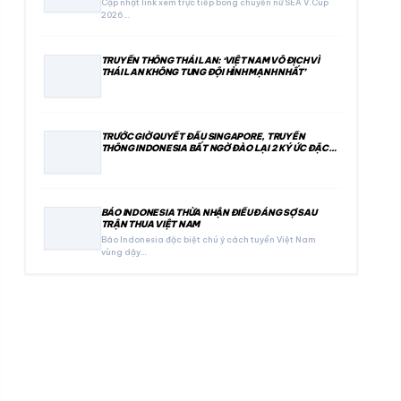
Cập nhật link xem trực tiếp bóng chuyền nữ SEA V.Cup
2026…
TRUYỀN THÔNG THÁI LAN: ‘VIỆT NAM VÔ ĐỊCH VÌ
THÁI LAN KHÔNG TUNG ĐỘI HÌNH MẠNH NHẤT’
TRƯỚC GIỜ QUYẾT ĐẤU SINGAPORE, TRUYỀN
THÔNG INDONESIA BẤT NGỜ ĐÀO LẠI 2 KÝ ỨC ĐẶC
BIỆT
BÁO INDONESIA THỪA NHẬN ĐIỀU ĐÁNG SỢ SAU
TRẬN THUA VIỆT NAM
Báo Indonesia đặc biệt chú ý cách tuyển Việt Nam
vùng dậy…