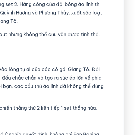
 set 2. Hàng công của đội bóng áo lính thi
 Quỳnh Hương và Phương Thùy, xuất sắc loạt
iang Tô.
ut nhưng không thể cứu vãn được tình thế.
ào lòng tự ái của các cô gái Giang Tô. Đội
i đấu chắc chắn và tạo ra sức ép lớn về phía
i bạn, các cầu thủ áo lính đã không thể đứng
hiến thắng thứ 2 liên tiếp 1 set thắng nữa.
có ý nghĩa quyết định, không chỉ Fan Boning