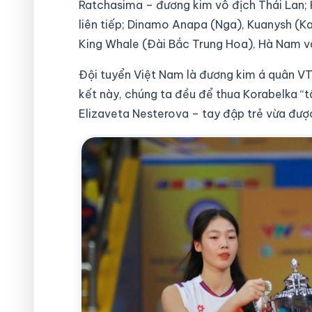
Ratchasima – đương kim vô địch Thái Lan
liên tiếp; Dinamo Anapa (Nga), Kuanysh (K
King Whale (Đài Bắc Trung Hoa), Hà Nam 
Đội tuyển Việt Nam là đương kim á quân VTV
kết này, chúng ta đều để thua Korabelka “
Elizaveta Nesterova – tay đập trẻ vừa đượ