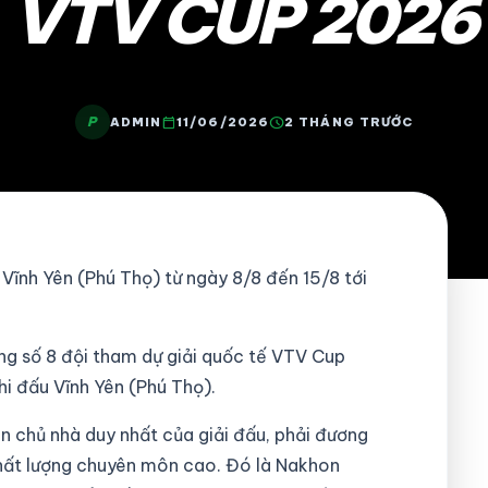
VTV CUP 2026
P
calendar_today
schedule
ADMIN
11/06/2026
2 THÁNG TRƯỚC
 Vĩnh Yên (Phú Thọ) từ ngày 8/8 đến 15/8 tới
ng số 8 đội tham dự giải quốc tế VTV Cup
hi đấu Vĩnh Yên (Phú Thọ).
ện chủ nhà duy nhất của giải đấu, phải đương
chất lượng chuyên môn cao. Đó là Nakhon