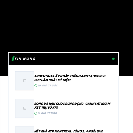
TIN NÓNG
ARGENTINA LẤY NGÀY THẮNG ANH TẠI WORLD
CUP LÀM NGÀY KỶ NIỆM
image
schedule
20 GIỜ TRƯỚC
BÓNG ĐÁ HÀN QUỐC RÚNG ĐỘNG, CẢNH SÁT KHÁM
XÉT TRỤ SỞ KFA
image
schedule
21 GIỜ TRƯỚC
KẾT QUẢ ATP MONTREAL VÒNG 2: 4 NGÔI SAO