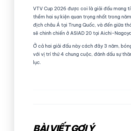
VTV Cup 2026 được coi là giải đấu mang tí
thềm hai sự kiện quan trọng nhất trong năm.
địch châu Á tại Trung Quốc, và đến giữa th
sẽ chinh chiến ở ASIAD 20 tại Aichi-Nagoya
Ở cả hai giải đấu này cách đây 3 năm, bón
với vị trí thứ 4 chung cuộc, đánh dấu sự t
lục.
BÀI VIẾT GỢI Ý