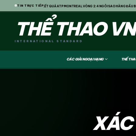
TIN TRỰC TIẾP
SỞ KFA
• KẾT QUẢ ATP MONTREAL VÒNG 2: 4 NGÔI SAO HÀNG ĐẦU BỊ LOẠI CH
THỂ THAO VN
INTERNATIONAL STANDARD
expand_more
CÁC GIẢI NGOẠI HẠNG
THỂ THA
XÁC 