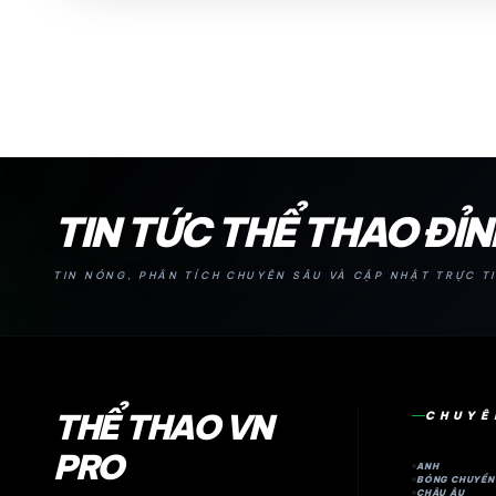
24H
TIN TỨC THỂ THAO ĐỈ
TIN NÓNG, PHÂN TÍCH CHUYÊN SÂU VÀ CẬP NHẬT TRỰC TI
THỂ THAO VN
CHUYÊ
PRO
ANH
BÓNG CHUYỀN
CHÂU ÂU