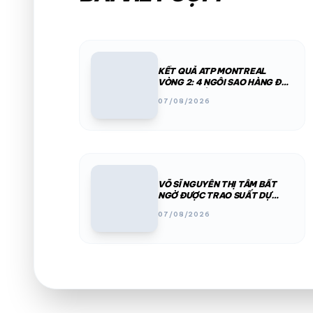
KẾT QUẢ ATP MONTREAL
VÒNG 2: 4 NGÔI SAO HÀNG ĐẦU
BỊ LOẠI CHỈ TRONG MỘT ĐÊM
07/08/2026
VÕ SĨ NGUYỄN THỊ TÂM BẤT
NGỜ ĐƯỢC TRAO SUẤT DỰ
ASIAD 2026
07/08/2026