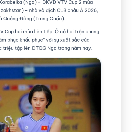
; Korabelka (Nga) – ĐKVĐ VTV Cup 2 mùa
azakhstan) – nhà vô địch CLB châu Á 2026,
và Quảng Đông (Trung Quốc).
 Cup hai mùa liên tiếp. Ở cả hai trận chung
tâm phục khẩu phục” với sự xuất sắc của
c triệu tập lên ĐTQG Nga trong năm nay.