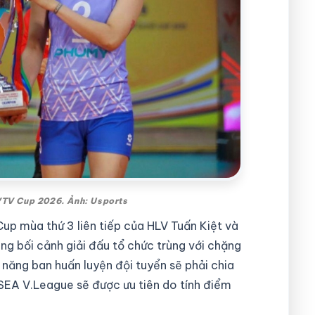
 VTV Cup 2026. Ảnh: Usports
p mùa thứ 3 liên tiếp của HLV Tuấn Kiệt và
ong bối cảnh giải đấu tổ chức trùng với chặng
năng ban huấn luyện đội tuyển sẽ phải chia
ó SEA V.League sẽ được ưu tiên do tính điểm