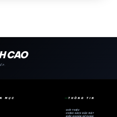
NH CAO
ẾP.
N MỤC
THÔNG TIN
GIỚI THIỆU
CHÍNH SÁCH BẢO MẬT
ĐIỀU KHOẢN SỬ DỤNG