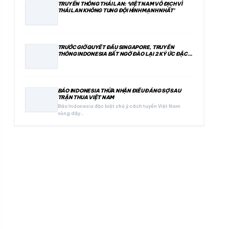
TRUYỀN THÔNG THÁI LAN: ‘VIỆT NAM VÔ ĐỊCH VÌ
THÁI LAN KHÔNG TUNG ĐỘI HÌNH MẠNH NHẤT’
TRƯỚC GIỜ QUYẾT ĐẤU SINGAPORE, TRUYỀN
THÔNG INDONESIA BẤT NGỜ ĐÀO LẠI 2 KÝ ỨC ĐẶC
BIỆT
BÁO INDONESIA THỪA NHẬN ĐIỀU ĐÁNG SỢ SAU
TRẬN THUA VIỆT NAM
Báo Indonesia đặc biệt chú ý cách tuyển Việt Nam
vùng dậy…