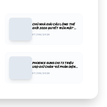
CHỦ NHÀ GIẢI CẦU LÔNG THẾ
GIỚI 2026 QUYẾT ‘RỬA MẶT’
SAU BÊ BỐI PHÂN CHIM, THÚ
07/08/2026
HOANG
PHOENIX SUNS CHI 73 TRIỆU
USD GIỮ CHÂN “KẺ PHẢN DIỆN
SỐ 1” NBA
07/08/2026