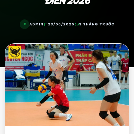
ĐIỀN 2026
P
calendar_today
schedule
ADMIN
23/05/2026
3 THÁNG TRƯỚC