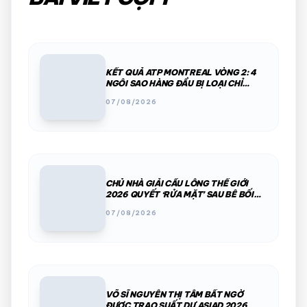
KẾT QUẢ ATP MONTREAL VÒNG 2: 4
NGÔI SAO HÀNG ĐẦU BỊ LOẠI CHỈ
TRONG MỘT ĐÊM
07/08/2026
CHỦ NHÀ GIẢI CẦU LÔNG THẾ GIỚI
2026 QUYẾT ‘RỬA MẶT’ SAU BÊ BỐI
PHÂN CHIM, THÚ HOANG
07/08/2026
VÕ SĨ NGUYỄN THỊ TÂM BẤT NGỜ
ĐƯỢC TRAO SUẤT DỰ ASIAD 2026