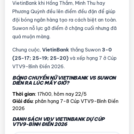
VietinBank khi Hồng Thắm, Minh Thu hay
Phương Quỳnh đều lên điểm đều đặn để giúp
đội bóng ngân hàng tạo ra cách biệt an toàn.
Suwon nỗ lực gỡ điểm ở chặng cuối nhưng đã
quá muộn màng.
Chung cuộc,
VietinBank
thắng Suwon
3-0
(25-17; 25-19; 25-20)
và xếp hạng 7 ở Cúp
VTV9-Bình Điền 2026.
BÓNG CHUYỀN NỮ VIETINBANK VS SUWON
DIỄN RA LÚC MẤY GIỜ?
Thời gian
: 17h00, hôm nay 22/5
Giải đấu
: phân hạng 7-8 Cúp VTV9-Bình Điền
2026
DANH SÁCH VĐV VIETINBANK DỰ CÚP
VTV9-BÌNH ĐIỀN 2026