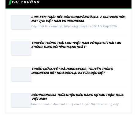
THỊ TRƯỜNG
LINK XEM TRỰC TIẾP BÓNG CHUYỀN NỮ SEA V.CUP 2026 HÔM
NAY 7/8: VIỆT NAM VS INDONESIA
Cập nhật link xem trực tiếp bóng chuyền nữ SEA V.Cup 2026…
TRUYỀN THÔNG THÁI LAN: ‘VIỆT NAM VÔ ĐỊCH VÌ THÁI LAN
KHÔNG TUNG ĐỘI HÌNH MẠNH NHẤT’
TRƯỚC GIỜ QUYẾT ĐẤU SINGAPORE, TRUYỀN THÔNG
INDONESIA BẤT NGỜ ĐÀO LẠI 2 KÝ ỨC ĐẶC BIỆT
BÁO INDONESIA THỪA NHẬN ĐIỀU ĐÁNG SỢ SAU TRẬN THUA
VIỆT NAM
Báo Indonesia đặc biệt chú ý cách tuyển Việt Nam vùng dậy…