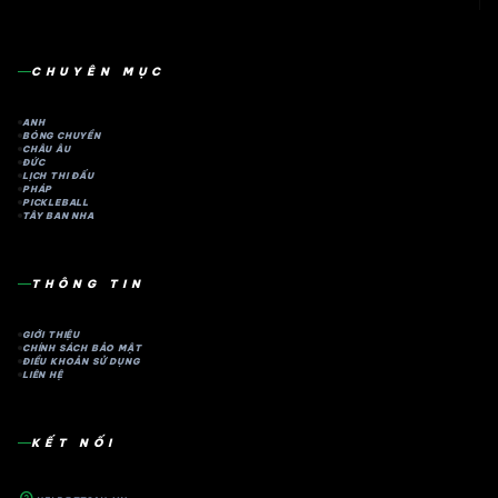
CHUYÊN MỤC
ANH
BÓNG CHUYỀN
CHÂU ÂU
ĐỨC
LỊCH THI ĐẤU
PHÁP
PICKLEBALL
TÂY BAN NHA
THÔNG TIN
GIỚI THIỆU
CHÍNH SÁCH BẢO MẬT
ĐIỀU KHOẢN SỬ DỤNG
LIÊN HỆ
KẾT NỐI