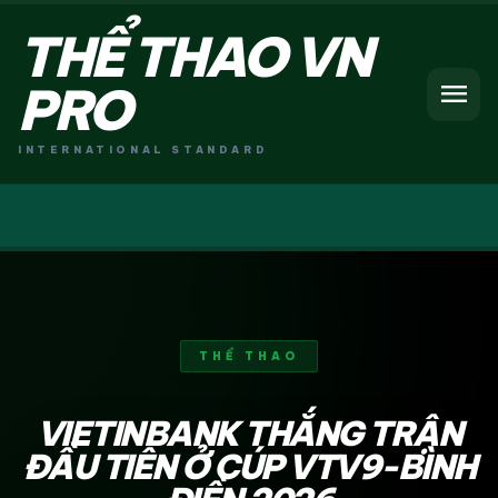
THỂ THAO VN
menu
PRO
INTERNATIONAL STANDARD
THỂ THAO
VIETINBANK THẮNG TRẬN
ĐẦU TIÊN Ở CÚP VTV9-BÌNH