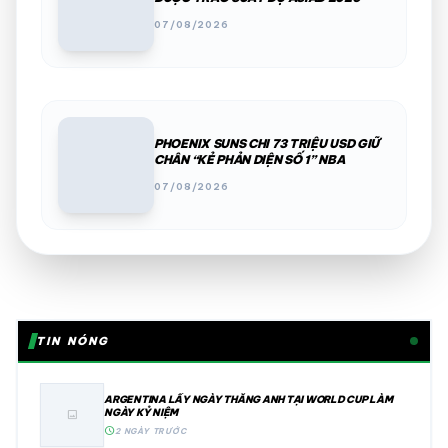
07/08/2026
PHOENIX SUNS CHI 73 TRIỆU USD GIỮ
CHÂN “KẺ PHẢN DIỆN SỐ 1” NBA
07/08/2026
TIN NÓNG
ARGENTINA LẤY NGÀY THẮNG ANH TẠI WORLD CUP LÀM
NGÀY KỶ NIỆM
image
schedule
2 NGÀY TRƯỚC