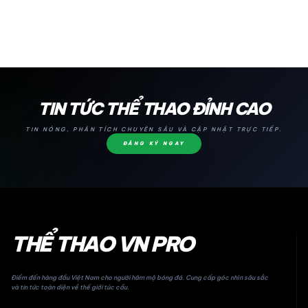
24H
TIN TỨC THỂ THAO ĐỈNH CAO
TIN NÓNG, PHÂN TÍCH CHUYÊN SÂU VÀ CẬP NHẬT TRỰC TIẾP.
ĐĂNG KÝ NGAY
THỂ THAO VN PRO
Điểm đến hàng đầu Việt Nam cho người hâm mộ bóng đá. Cung cấp góc nhìn sâu sắc
và tin tức toàn diện về thế giới túc cầu.