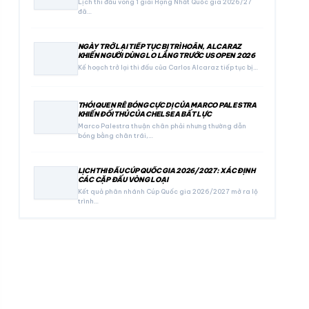
Lịch thi đấu vòng 1 giải Hạng Nhất Quốc gia 2026/27
đã…
NGÀY TRỞ LẠI TIẾP TỤC BỊ TRÌ HOÃN, ALCARAZ
KHIẾN NGƯỜI DÙNG LO LẮNG TRƯỚC US OPEN 2026
Kế hoạch trở lại thi đấu của Carlos Alcaraz tiếp tục bị…
THÓI QUEN RÊ BÓNG CỰC DỊ CỦA MARCO PALESTRA
KHIẾN ĐỐI THỦ CỦA CHELSEA BẤT LỰC
Marco Palestra thuận chân phải nhưng thường dẫn
bóng bằng chân trái,…
LỊCH THI ĐẤU CÚP QUỐC GIA 2026/2027: XÁC ĐỊNH
CÁC CẶP ĐẤU VÒNG LOẠI
Kết quả phân nhánh Cúp Quốc gia 2026/2027 mở ra lộ
trình…