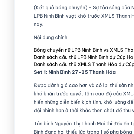
(Kết quả bóng chuyền) – Sự tỏa sáng của 
LPB Ninh Bình vượt khó trước XMLS Thanh H
nay.
Nội dung chính
Bóng chuyền nữ LPB Ninh Bình vs XMLS Than
Danh sách cầu thủ LPB Ninh Bình dự Cúp Ho
Danh sách cầu thủ XMLS Thanh Hóa dự Cúp
Set 1: Ninh Bình 27-25 Thanh Hóa
Được đánh giá cao hơn và có lợi thế sân nh
khó khăn trước quyết tâm cao độ của XML
hiến những diễn biến kịch tính, khó lường đ
đội nhỉnh hơn ở thời khắc then chốt để thu 
Tân binh Nguyễn Thị Thanh Mai thi đấu ấn 
Bình đang hơi thiếu lửa trong 1 số pha bón