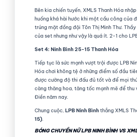
Bên kia chiến tuyến, XMLS Thanh Hóa nhập 
huống khá hài hước khi một cầu công của đ
trúng mặt đồng đội Tôn Thị Minh Thư. Thầy 
của set nhưng như vậy là quá ít. 2-1 cho LPB
Set 4: Ninh Bình 25-15 Thanh Hóa
Tiếp tục là sức mạnh vượt trội được LPB Ni
Hóa chơi không tệ ở những điểm số đầu tiên
được cường độ thi đấu đủ tốt và để mọi thứ 
càng thăng hoa, tăng tốc mạnh mẽ để thu v
Điền năm nay.
Chung cuộc,
LPB Ninh Bình
thắng XMLS Th
15)
.
BÓNG CHUYỀN NỮ LPB NINH BÌNH VS XM