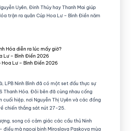
Nguyễn Uyên, Đinh Thúy hay Thanh Mai giúp
óa trận ra quân Cúp Hoa Lư – Bình Điền năm
h Hóa diễn ra lúc mấy giờ?
a Lư – Bình Điền 2026
 Hoa Lư – Bình Điền 2026
à, LPB Ninh Bình đã có một set đấu thực sự
S Thanh Hóa. Đôi bên đã cùng nhau cống
ến cuối hiệp, nơi Nguyễn Thị Uyên và các đồng
về chiến thắng sát nút 27-25.
tượng, song có cảm giác các cầu thủ Ninh
g – điều mà ngoại binh Miroslava Paskova mùa