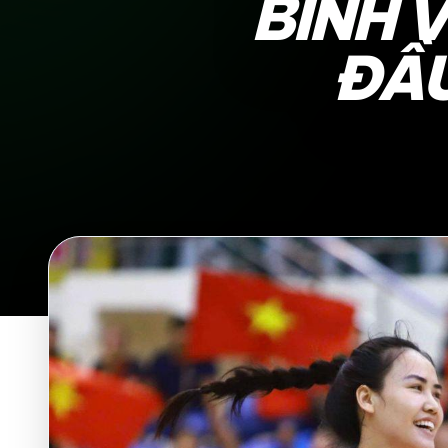
BÌNH 
ĐẦU