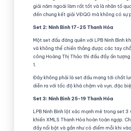
giải năm ngoái làm rất tốt và là nhân tố qua
đến chung kết giải VĐQG mà không có sự p
Set 2: Ninh Bình 17-25 Thanh Hóa
Một set đấu đáng quên với LPB Ninh Bình kh
và không thể chiến thắng được các tay chắ
công Hoàng Thị Thảo thi đấu đầy ấn tượng đ
1.
Đây không phải là set đấu mang tới chất 
diễn ra với tốc độ khá chậm và vụn, đặc biệ
Set 3: Ninh Bình 25-19 Thanh Hóa
LPB Ninh Bình lột xác mạnh mẽ trong set 3
khiến XMLS Thanh Hóa hoàn toàn ngợp. Chủ
đầy nổi bật và gần như có điểm mỗi khi và