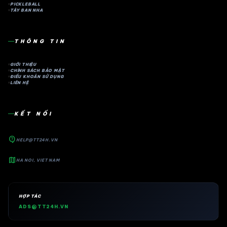
PICKLEBALL
TÂY BAN NHA
THÔNG TIN
GIỚI THIỆU
CHÍNH SÁCH BẢO MẬT
ĐIỀU KHOẢN SỬ DỤNG
LIÊN HỆ
KẾT NỐI
contact_support
HELP@TT24H.VN
map
HA NOI, VIET NAM
HỢP TÁC
ADS@TT24H.VN