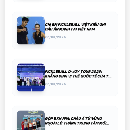
CHỊ EM PICKLEBALL VIỆT KIỀU GHI
DẤU ẤN MẠNH TẠI VIỆT NAM
27/03/2026
PICKLEBALL D-JOY TOUR 2026:
KHẲNG ĐỊNH VỊ THẾ QUỐC TẾ CỦA THỂ
THAO VIỆT NAM
27/03/2026
GỘP BXH PPA: CHÂU Á TỪ ‘VÙNG
NGOÀI LỀ’ THÀNH TRUNG TÂM MỚI
CỦA PICKLEBALL