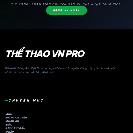
TIN NÓNG, PHÂN TÍCH CHUYÊN SÂU VÀ CẬP NHẬT TRỰC TIẾP.
ĐĂNG KÝ NGAY
THỂ THAO VN PRO
Điểm đến hàng đầu Việt Nam cho người hâm mộ bóng đá. Cung cấp góc nhìn sâu sắc
và tin tức toàn diện về thế giới túc cầu.
CHUYÊN MỤC
ANH
BÓNG CHUYỀN
CHÂU ÂU
ĐỨC
LỊCH THI ĐẤU
PHÁP