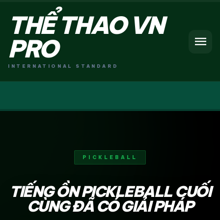
THỂ THAO VN
menu
PRO
INTERNATIONAL STANDARD
PICKLEBALL
TIẾNG ỒN PICKLEBALL CUỐI
CÙNG ĐÃ CÓ GIẢI PHÁP