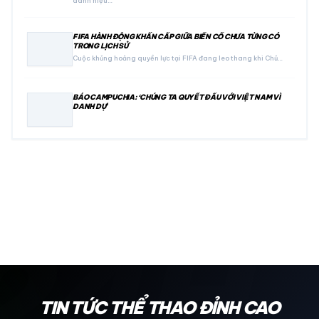
danh hiệu…
FIFA HÀNH ĐỘNG KHẨN CẤP GIỮA BIẾN CỐ CHƯA TỪNG CÓ
TRONG LỊCH SỬ
Cuộc khủng hoảng quyền lực tại FIFA đang leo thang khi Chủ…
BÁO CAMPUCHIA: ‘CHÚNG TA QUYẾT ĐẤU VỚI VIỆT NAM VÌ
DANH DỰ’
24H
TIN TỨC THỂ THAO ĐỈNH CAO