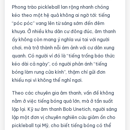
Phong trào pickleball lan rộng nhanh chóng
kéo theo một hệ quả không ai ngờ tới: tiếng
“póc póc” vang lên từ sáng sớm đến đêm
khuya. Ở nhiều khu dân cư đông đúc, âm thanh
ấy không còn mang ý nghĩa vui tai với người
chơi, mà trở thành nỗi ám ảnh với cư dân xung
quanh. Có người ví đó là “tiếng trống báo thức
kéo dài cả ngày”, có người phản ánh “tiếng
bóng làm rung cửa kính”, thậm chí gửi đơn
khiếu nại vì không thể nghỉ ngơi.
Theo các chuyên gia âm thanh, vấn đề không
nằm ở việc tiếng bóng quá lớn, mà ở tần suất
lặp lại. Kỹ sư âm thanh Bob Unetich, người sáng
lập một đơn vị chuyên nghiên cứu giảm ồn cho
pickleball tại Mỹ, cho biết tiếng bóng có thể