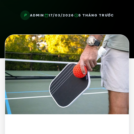
P
calendar_today
schedule
ADMIN
17/03/2026
5 THÁNG TRƯỚC