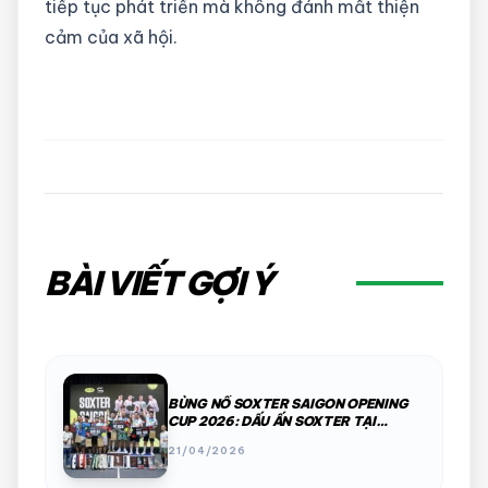
tiếp tục phát triển mà không đánh mất thiện
cảm của xã hội.
BÀI VIẾT GỢI Ý
BÙNG NỔ SOXTER SAIGON OPENING
CUP 2026: DẤU ẤN SOXTER TẠI
TP.HCM
21/04/2026