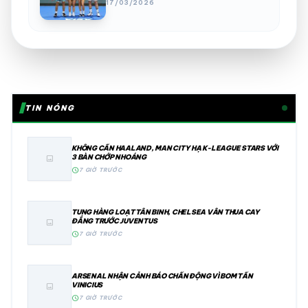
17/03/2026
TIN NÓNG
KHÔNG CẦN HAALAND, MAN CITY HẠ K-LEAGUE STARS VỚI
3 BÀN CHỚP NHOÁNG
image
schedule
7 GIỜ TRƯỚC
TUNG HÀNG LOẠT TÂN BINH, CHELSEA VẪN THUA CAY
ĐẮNG TRƯỚC JUVENTUS
image
schedule
7 GIỜ TRƯỚC
ARSENAL NHẬN CẢNH BÁO CHẤN ĐỘNG VÌ BOM TẤN
VINICIUS
image
schedule
7 GIỜ TRƯỚC