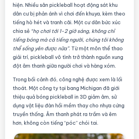
hiện. Nhiều sân pickleball hoạt động sát khu
dân cư bị phản ánh vì chơi đến khuya, kèm theo
tiếng hò hét và tranh cãi. Một cư dân bức xúc
chia sẻ
“họ chơi tới 1-2 giờ sáng, không chỉ
tiếng bóng mà cả tiếng người, chúng tôi không
thể sống yên được nữa”
. Từ một môn thể thao
giải trí, pickleball vô tình trở thành nguồn xung
đột âm thanh giữa người chơi và hàng xóm.
Trong bối cảnh đó, công nghệ được xem là lối
thoát. Một công ty tại bang Michigan đã giới
thiệu quả bóng pickleball in 3D giảm âm, sử
dụng vật liệu đàn hồi mềm thay cho nhựa cứng
truyền thống. Âm thanh phát ra trầm và êm
hơn, không còn tiếng “póc” chói tai.