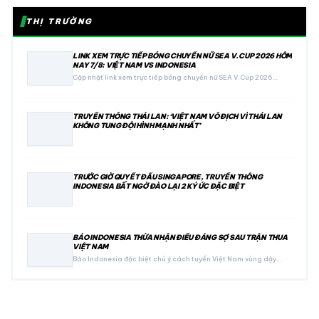
THỊ TRƯỜNG
LINK XEM TRỰC TIẾP BÓNG CHUYỀN NỮ SEA V.CUP 2026 HÔM
NAY 7/8: VIỆT NAM VS INDONESIA
Cập nhật link xem trực tiếp bóng chuyền nữ SEA V.Cup 2026…
TRUYỀN THÔNG THÁI LAN: ‘VIỆT NAM VÔ ĐỊCH VÌ THÁI LAN
KHÔNG TUNG ĐỘI HÌNH MẠNH NHẤT’
TRƯỚC GIỜ QUYẾT ĐẤU SINGAPORE, TRUYỀN THÔNG
INDONESIA BẤT NGỜ ĐÀO LẠI 2 KÝ ỨC ĐẶC BIỆT
BÁO INDONESIA THỪA NHẬN ĐIỀU ĐÁNG SỢ SAU TRẬN THUA
VIỆT NAM
Báo Indonesia đặc biệt chú ý cách tuyển Việt Nam vùng dậy…