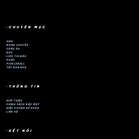
CHUYÊN MỤC
ANH
BÓNG CHUYỀN
CHÂU ÂU
ĐỨC
LỊCH THI ĐẤU
PHÁP
PICKLEBALL
TÂY BAN NHA
THÔNG TIN
GIỚI THIỆU
CHÍNH SÁCH BẢO MẬT
ĐIỀU KHOẢN SỬ DỤNG
LIÊN HỆ
KẾT NỐI