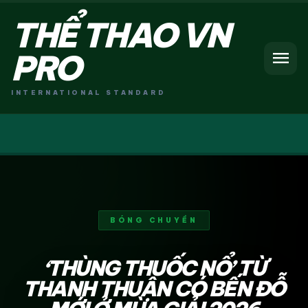
THỂ THAO VN
menu
PRO
INTERNATIONAL STANDARD
BÓNG CHUYỀN
‘THÙNG THUỐC NỔ’ TỪ
THANH THUẬN CÓ BẾN ĐỖ