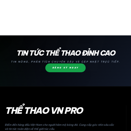
24H
TIN TỨC THỂ THAO ĐỈNH CAO
TIN NÓNG, PHÂN TÍCH CHUYÊN SÂU VÀ CẬP NHẬT TRỰC TIẾP.
ĐĂNG KÝ NGAY
THỂ THAO VN PRO
Điểm đến hàng đầu Việt Nam cho người hâm mộ bóng đá. Cung cấp góc nhìn sâu sắc
và tin tức toàn diện về thế giới túc cầu.