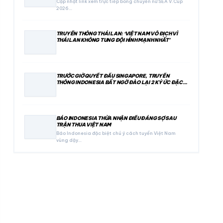
Cập nhật link xem trực tiếp bóng chuyền nữ SEA V.Cup
2026…
TRUYỀN THÔNG THÁI LAN: ‘VIỆT NAM VÔ ĐỊCH VÌ
THÁI LAN KHÔNG TUNG ĐỘI HÌNH MẠNH NHẤT’
TRƯỚC GIỜ QUYẾT ĐẤU SINGAPORE, TRUYỀN
THÔNG INDONESIA BẤT NGỜ ĐÀO LẠI 2 KÝ ỨC ĐẶC
BIỆT
BÁO INDONESIA THỪA NHẬN ĐIỀU ĐÁNG SỢ SAU
TRẬN THUA VIỆT NAM
Báo Indonesia đặc biệt chú ý cách tuyển Việt Nam
vùng dậy…