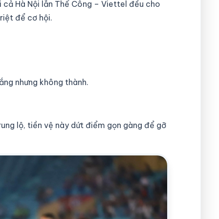
i cả Hà Nội lẫn Thể Công – Viettel đều cho
iệt để cơ hội.
hắng nhưng không thành.
ung lộ, tiền vệ này dứt điểm gọn gàng để gỡ