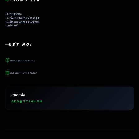
THÔNG TIN
GIỚI THIỆU
CHÍNH SÁCH BẢO MẬT
ĐIỀU KHOẢN SỬ DỤNG
LIÊN HỆ
KẾT NỐI
contact_support
HELP@TT24H.VN
map
HA NOI, VIET NAM
HỢP TÁC
ADS@TT24H.VN