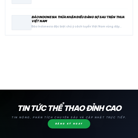
BÁO INDONESIA THỪA NHẬN ĐIỀU ĐÁNG SỢ SAU TRẬN THUA
VIỆT NAM
Báo Indonesia đặc biệt chú ý cách tuyển Việt Nam vùng dậy…
24H
TIN TỨC THỂ THAO ĐỈNH CAO
TIN NÓNG, PHÂN TÍCH CHUYÊN SÂU VÀ CẬP NHẬT TRỰC TIẾP.
ĐĂNG KÝ NGAY