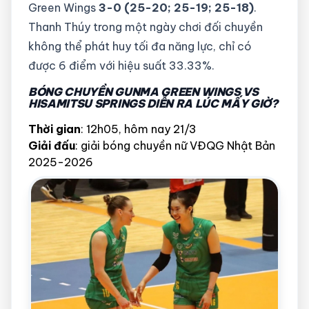
Green Wings
3-0 (25-20; 25-19; 25-18)
.
Thanh Thúy trong một ngày chơi đối chuyền
không thể phát huy tối đa năng lực, chỉ có
được 6 điểm với hiệu suất 33.33%.
BÓNG CHUYỀN GUNMA GREEN WINGS VS
HISAMITSU SPRINGS DIỄN RA LÚC MẤY GIỜ?
Thời gian
: 12h05, hôm nay 21/3
Giải đấu
: giải bóng chuyền nữ VĐQG Nhật Bản
2025-2026