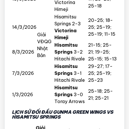
Victorina
25-18
Himeji
Hisamitsu
20-25; 18-
Springs 2-3
14/3/2026
25; 25-19;
Victorina
25-19; 11-15
Giải
Himeji
VĐQG
Hisamitsu
21-15; 25-
Nhật
8/3/2026
Springs
3-2
21; 19-25;
Bản
Hitachi Rivale
25-15; 15-13
Hisamitsu
29-27; 17-
7/3/2026
Springs
3-1
25; 25-19;
Hitachi Rivale
25-23
Hisamitsu
25-18; 25-
1/3/2026
Springs
3-0
21; 25-21
Toray Arrows
LỊCH SỬ ĐỐI ĐẦU GUNMA GREEN WINGS VS
HISAMITSU SPRINGS
Giải