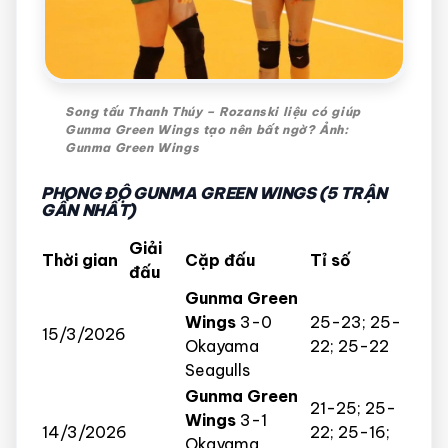
Song tấu Thanh Thúy – Rozanski liệu có giúp
Gunma Green Wings tạo nên bất ngờ? Ảnh:
Gunma Green Wings
PHONG ĐỘ GUNMA GREEN WINGS (5 TRẬN
GẦN NHẤT)
Giải
Thời gian
Cặp đấu
Tỉ số
đấu
Gunma Green
Wings
3-0
25-23; 25-
15/3/2026
Okayama
22; 25-22
Seagulls
Gunma Green
21-25; 25-
Wings
3-1
14/3/2026
22; 25-16;
Okayama