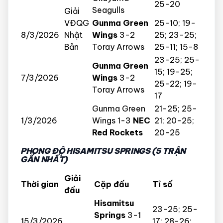
25-20
Seagulls
Giải
VĐQG
Gunma Green
25-10; 19-
8/3/2026
Nhật
Wings
3-2
25; 23-25;
Bản
Toray Arrows
25-11; 15-8
23-25; 25-
Gunma Green
15; 19-25;
7/3/2026
Wings
3-2
25-22; 19-
Toray Arrows
17
Gunma Green
21-25; 25-
1/3/2026
Wings 1-3
NEC
21; 20-25;
Red Rockets
20-25
PHONG ĐỘ HISAMITSU SPRINGS (5 TRẬN
GẦN NHẤT)
Giải
Thời gian
Cặp đấu
Tỉ số
đấu
Hisamitsu
23-25; 25-
Springs
3-1
15/3/2026
17; 28-26;