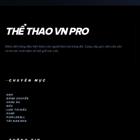
THỂ THAO VN PRO
Điểm đến hàng đầu Việt Nam cho người hâm mộ bóng đá. Cung cấp góc nhìn sâu sắc
và tin tức toàn diện về thế giới túc cầu.
CHUYÊN MỤC
ANH
BÓNG CHUYỀN
CHÂU ÂU
ĐỨC
LỊCH THI ĐẤU
PHÁP
PICKLEBALL
TÂY BAN NHA