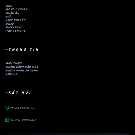
ANH
BÓNG CHUYỀN
CHÂU ÂU
ĐỨC
LỊCH THI ĐẤU
PHÁP
PICKLEBALL
TÂY BAN NHA
THÔNG TIN
GIỚI THIỆU
CHÍNH SÁCH BẢO MẬT
ĐIỀU KHOẢN SỬ DỤNG
LIÊN HỆ
KẾT NỐI
contact_support
HELP@TT24H.VN
map
HA NOI, VIET NAM