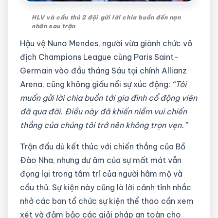
HLV và cầu thủ 2 đội gửi lời chia buồn đến nạn
nhân sau trận
Hậu vệ Nuno Mendes, người vừa giành chức vô
địch Champions League cùng Paris Saint-
Germain vào đầu tháng Sáu tại chính Allianz
Arena, cũng không giấu nổi sự xúc động:
“Tôi
muốn gửi lời chia buồn tới gia đình cổ động viên
đã qua đời. Điều này đã khiến niềm vui chiến
thắng của chúng tôi trở nên không trọn vẹn.”
Trận đấu dù kết thúc với chiến thắng của Bồ
Đào Nha, nhưng dư âm của sự mất mát vẫn
đọng lại trong tâm trí của người hâm mộ và
cầu thủ. Sự kiện này cũng là lời cảnh tỉnh nhắc
nhở các ban tổ chức sự kiện thể thao cần xem
xét và đảm bảo các giải pháp an toàn cho