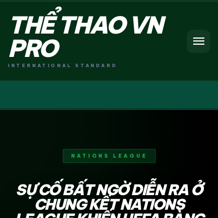
THỂ THAO VN
menu
PRO
INTERNATIONAL STANDARD
NATIONS LEAGUE
SỰ CỐ BẤT NGỜ DIỄN RA Ở
CHUNG KẾT NATIONS