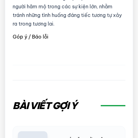
người hâm mộ trong các sự kiện lớn, nhằm
tránh những tình huống đáng tiếc tương tự xảy
ra trong tương lai.
Góp ý / Báo lỗi
BÀI VIẾT GỢI Ý