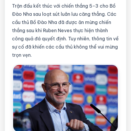
Trận đấu kết thúc với chiến thắng 5-3 cho Bồ
Đào Nha sau loạt sút luân lưu căng thẳng. Các
cầu thủ Bồ Đào Nha đã được ăn mừng chiến
thắng sau khi Ruben Neves thực hiện thành
công quả đá quyết định. Tuy nhiên, thông tin về
sự cố đã khiến các cầu thủ không thể vui mừng
trọn vẹn.