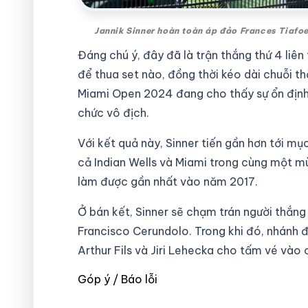
Jannik Sinner hoàn toàn áp đảo Frances Tiafoe
Đáng chú ý, đây đã là trận thắng thứ 4 liê
để thua set nào, đồng thời kéo dài chuỗi t
Miami Open 2024 đang cho thấy sự ổn định 
chức vô địch.
Với kết quả này, Sinner tiến gần hơn tới mụ
cả Indian Wells và Miami trong cùng một mù
làm được gần nhất vào năm 2017.
Ở bán kết, Sinner sẽ chạm trán người thắn
Francisco Cerundolo. Trong khi đó, nhánh đ
Arthur Fils và Jiri Lehecka cho tấm vé vào 
Góp ý / Báo lỗi