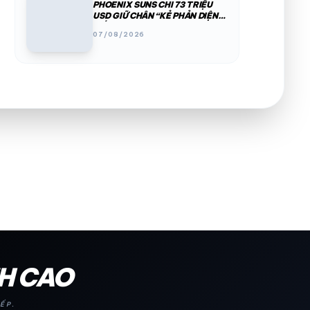
PHOENIX SUNS CHI 73 TRIỆU
USD GIỮ CHÂN “KẺ PHẢN DIỆN
SỐ 1” NBA
07/08/2026
NH CAO
ẾP.