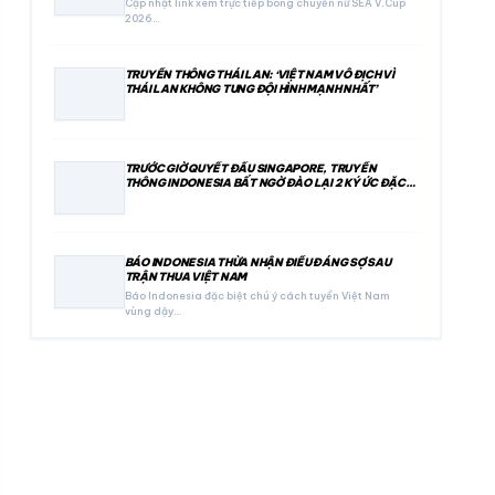
Cập nhật link xem trực tiếp bóng chuyền nữ SEA V.Cup
2026…
TRUYỀN THÔNG THÁI LAN: ‘VIỆT NAM VÔ ĐỊCH VÌ
THÁI LAN KHÔNG TUNG ĐỘI HÌNH MẠNH NHẤT’
TRƯỚC GIỜ QUYẾT ĐẤU SINGAPORE, TRUYỀN
THÔNG INDONESIA BẤT NGỜ ĐÀO LẠI 2 KÝ ỨC ĐẶC
BIỆT
BÁO INDONESIA THỪA NHẬN ĐIỀU ĐÁNG SỢ SAU
TRẬN THUA VIỆT NAM
Báo Indonesia đặc biệt chú ý cách tuyển Việt Nam
vùng dậy…