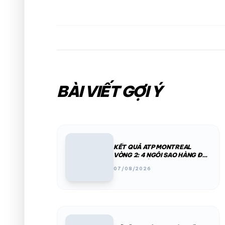
BÀI VIẾT GỢI Ý
KẾT QUẢ ATP MONTREAL
VÒNG 2: 4 NGÔI SAO HÀNG ĐẦU
BỊ LOẠI CHỈ TRONG MỘT ĐÊM
07/08/2026