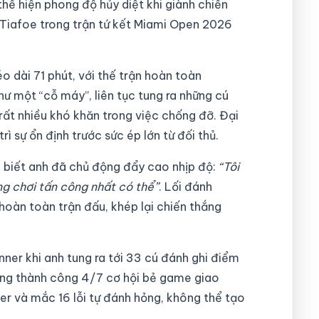
 thể hiện phong độ hủy diệt khi giành chiến
 Tiafoe trong trận tứ kết Miami Open 2026
éo dài 71 phút, với thế trận hoàn toàn
như một “cỗ máy”, liên tục tung ra những cú
rất nhiều khó khăn trong việc chống đỡ. Đại
rì sự ổn định trước sức ép lớn từ đối thủ.
o biết anh đã chủ động đẩy cao nhịp độ:
“Tôi
ắng chơi tấn công nhất có thể”
. Lối đánh
hoàn toàn trận đấu, khép lại chiến thắng
inner khi anh tung ra tới 33 cú đánh ghi điểm
dụng thành công 4/7 cơ hội bẻ game giao
ner và mắc 16 lỗi tự đánh hỏng, không thể tạo