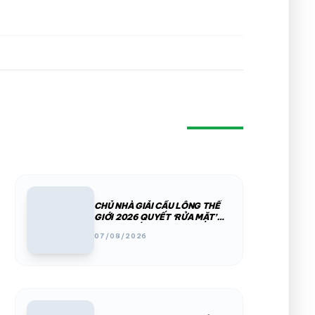
CHỦ NHÀ GIẢI CẦU LÔNG THẾ
GIỚI 2026 QUYẾT ‘RỬA MẶT’
SAU BÊ BỐI PHÂN CHIM, THÚ
07/08/2026
HOANG