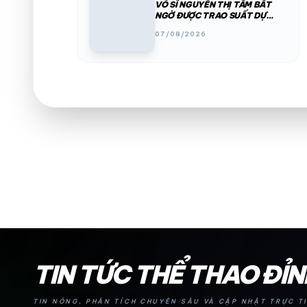
VÕ SĨ NGUYỄN THỊ TÂM BẤT
NGỜ ĐƯỢC TRAO SUẤT DỰ
ASIAD 2026
07/08/2026
24H
TIN TỨC THỂ THAO ĐỈ
TIN NÓNG, PHÂN TÍCH CHUYÊN SÂU VÀ CẬP NHẬT TRỰC TI