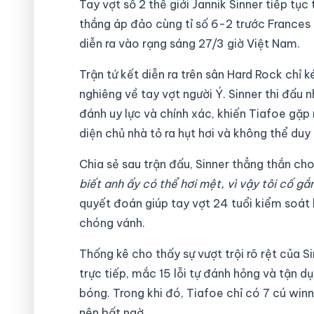
Tay vợt số 2 thế giới Jannik Sinner tiếp tục
thắng áp đảo cùng tỉ số 6-2 trước Frances
diễn ra vào rạng sáng 27/3 giờ Việt Nam.
Trận tứ kết diễn ra trên sân Hard Rock chỉ k
nghiêng về tay vợt người Ý. Sinner thi đấu 
đánh uy lực và chính xác, khiến Tiafoe gặp 
diện chủ nhà tỏ ra hụt hơi và không thể duy t
Chia sẻ sau trận đấu, Sinner thẳng thắn ch
biết anh ấy có thể hơi mệt, vì vậy tôi cố g
quyết đoán giúp tay vợt 24 tuổi kiểm soát 
chóng vánh.
Thống kê cho thấy sự vượt trội rõ rệt của S
trực tiếp, mắc 15 lỗi tự đánh hỏng và tận 
bóng. Trong khi đó, Tiafoe chỉ có 7 cú win
nên bất ngờ.