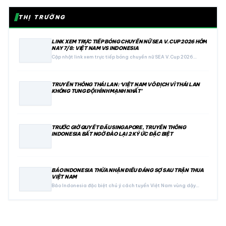
THỊ TRƯỜNG
LINK XEM TRỰC TIẾP BÓNG CHUYỀN NỮ SEA V.CUP 2026 HÔM
NAY 7/8: VIỆT NAM VS INDONESIA
Cập nhật link xem trực tiếp bóng chuyền nữ SEA V.Cup 2026…
TRUYỀN THÔNG THÁI LAN: ‘VIỆT NAM VÔ ĐỊCH VÌ THÁI LAN
KHÔNG TUNG ĐỘI HÌNH MẠNH NHẤT’
TRƯỚC GIỜ QUYẾT ĐẤU SINGAPORE, TRUYỀN THÔNG
INDONESIA BẤT NGỜ ĐÀO LẠI 2 KÝ ỨC ĐẶC BIỆT
BÁO INDONESIA THỪA NHẬN ĐIỀU ĐÁNG SỢ SAU TRẬN THUA
VIỆT NAM
Báo Indonesia đặc biệt chú ý cách tuyển Việt Nam vùng dậy…