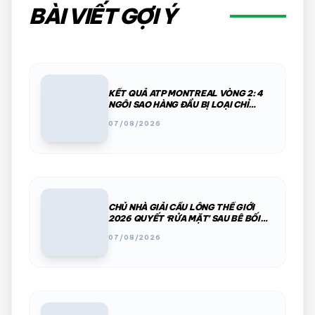
BÀI VIẾT GỢI Ý
KẾT QUẢ ATP MONTREAL VÒNG 2: 4
NGÔI SAO HÀNG ĐẦU BỊ LOẠI CHỈ
TRONG MỘT ĐÊM
07/08/2026
CHỦ NHÀ GIẢI CẦU LÔNG THẾ GIỚI
2026 QUYẾT ‘RỬA MẶT’ SAU BÊ BỐI
PHÂN CHIM, THÚ HOANG
07/08/2026