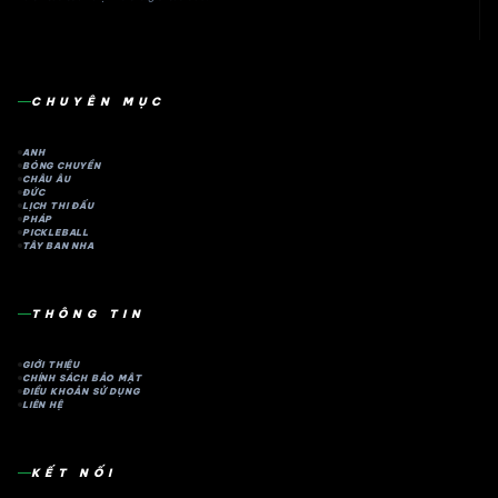
CHUYÊN MỤC
ANH
BÓNG CHUYỀN
CHÂU ÂU
ĐỨC
LỊCH THI ĐẤU
PHÁP
PICKLEBALL
TÂY BAN NHA
THÔNG TIN
GIỚI THIỆU
CHÍNH SÁCH BẢO MẬT
ĐIỀU KHOẢN SỬ DỤNG
LIÊN HỆ
KẾT NỐI