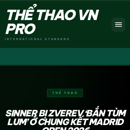
THỂ THAO VN
menu
PRO
INTERNATIONAL STANDARD
THỂ THAO
SINNER BỊ ZVEREV ‘BẮN TÙM
LUM’ Ở CHUNG KẾT MADRID