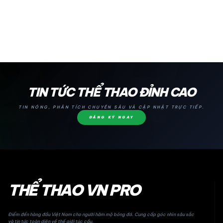
24H
TIN TỨC THỂ THAO ĐỈNH CAO
TIN NÓNG, PHÂN TÍCH CHUYÊN SÂU VÀ CẬP NHẬT TRỰC TIẾP.
ĐĂNG KÝ NGAY
THỂ THAO VN PRO
Điểm đến hàng đầu Việt Nam cho người hâm mộ bóng đá. Cung cấp góc nhìn sâu sắc
và tin tức toàn diện về thế giới túc cầu.