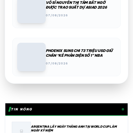
VÕ SĨ NGUYỄN THỊ TÂM BẤT NGỜ
ĐƯỢC TRAO SUẤT DỰ ASIAD 2026
07/08/2026
PHOENIX SUNS CHI 73 TRIỆU USD GIỮ
CHÂN “KẺ PHẢN DIỆN SỐ 1” NBA
07/08/2026
TIN NÓNG
ARGENTINA LẤY NGÀY THẮNG ANH TẠI WORLD CUP LÀM
NGÀY KỶ NIỆM
image