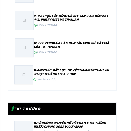
VTV3 TRỰC TIẾP BÓNG ĐÁ AFF CUP 2026 HÔM NAY
4/8: PHILIPPINES VS THÁI LAN
image
schedule
1 NGÀY TRƯỚC
HLV DE ZERBI HỨA ‘LÀM CHA’ TÂN BINH TRẺ ĐẮT GIÁ
CỦA TOTTENHAM
image
schedule
1 NGÀY TRƯỚC
THANH THÚY BẤT LỰC, ĐT VIỆT NAM NHÌN THÁI LAN
VÔ ĐỊCH CHẶNG 1 SEA V.CUP
image
schedule
1 NGÀY TRƯỚC
THỊ TRƯỜNG
TUYỂN BÓNG CHUYỀN NỮ VIỆT NAM THAY TƯỚNG
TRƯỚC CHẶNG 2 SEA V.CUP 2026