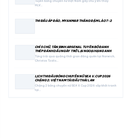
Tuyển bóng chuyền nữ Việt Nam gây chú ý khi thay
HLV…
THI ĐẤU ÁP ĐẢO, MYANMAR THẮNG ĐẬM LÀO 7-2
CHỈ 5 CHỮ, TÂN BINH ARSENAL TUYÊN BỐ ĐANH
THÉP ĐÁNH DẤU NGÀY TRỞ LẠI NGOẠI HẠNG ANH
Từng trải qua quãng thời gian đáng quên tại Norwich,
Christos Tzolis…
LỊCH THI ĐẤU BÓNG CHUYỀN NỮ SEA V.CUP 2026
CHẶNG 2: VIỆT NAM TÁI ĐẤU THÁI LAN
Chặng 2 bóng chuyền nữ SEA V.Cup 2026 sắp khởi tranh
tại…