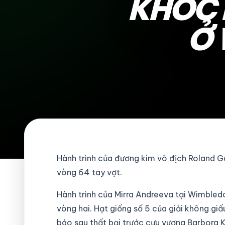
KHÓC 
Ở 
Hành trình của đương kim vô địch Roland G
vòng 64 tay vợt.
Hành trình của Mirra Andreeva tại Wimbledo
vòng hai. Hạt giống số 5 của giải không gi
báo sau thất bại trước cựu vương Barbora K