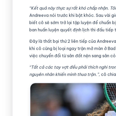
“Kết quả này thực sự rất khó chấp nhận. Tôi
Andreeva nói trước khi bật khóc. Sau vài giâ
biết cô sẽ sớm trở lại tập luyện để chuẩn b
ban huấn luyện quyết định lịch thi đấu tiếp 
Đây là thất bại thứ 2 liên tiếp của Andreev
khi cô cũng bị loại ngay trận mở màn ở Bad 
việc chuyển đổi từ sân đất nện sang sân cỏ 
“Tất cả các tay vợt đều phải thích nghi tron
nguyên nhân khiến mình thua trận.”,
cô chia