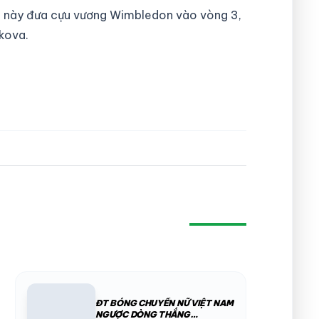
iá này đưa cựu vương Wimbledon vào vòng 3,
kova.
ĐT BÓNG CHUYỀN NỮ VIỆT NAM
NGƯỢC DÒNG THẮNG