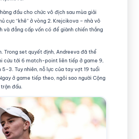
 hàng đầu cho chức vô địch sau mùa giải
hủ cực “khê” ở vòng 2. Krejcikova – nhà vô
h và đẳng cấp vốn có để giành chiến thắng
nh. Trong set quyết định, Andreeva đã thể
i cứu tới 6 match-point liên tiếp ở game 9,
5-3. Tuy nhiên, nỗ lực của tay vợt 19 tuổi
Ngay ở game tiếp theo, ngôi sao người Cộng
 trận đấu.