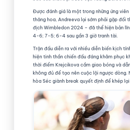
Được đánh giá là một trong những ứng viên
thăng hoa, Andreeva lại sớm phải gặp đối t
địch Wimbledon 2024 – đã thể hiện bản lĩn
4-6; 7-5; 6-4 sau gần 3 giờ tranh tài.
Trận đấu diễn ra với nhiều diễn biến kịch tí
hiện tinh thần chiến đấu đáng khâm phục kh
thời điểm Krejcikova cầm giao bóng và dẫn 
không đủ để tạo nên cuộc lội ngược dòng. 
hòa Séc giành break quyết định để khép lại