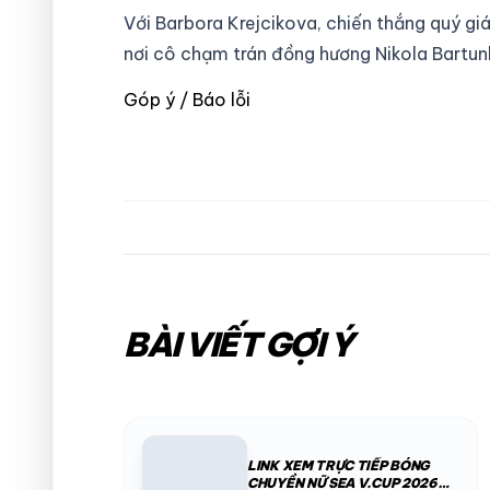
Với Barbora Krejcikova, chiến thắng quý g
nơi cô chạm trán đồng hương Nikola Bartun
Góp ý / Báo lỗi
BÀI VIẾT GỢI Ý
LINK XEM TRỰC TIẾP BÓNG
CHUYỀN NỮ SEA V.CUP 2026