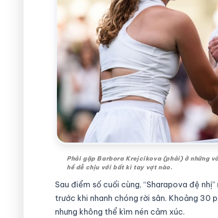
Phải gặp Barbora Krejcikova (phải) ở những vò
hề dễ chịu với bất kì tay vợt nào.
Sau điểm số cuối cùng, “Sharapova đệ nhị”
trước khi nhanh chóng rời sân. Khoảng 30 p
nhưng không thể kìm nén cảm xúc.