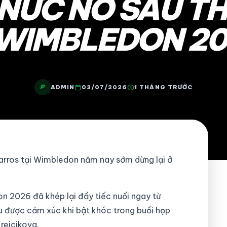
NỨC NỞ SAU TH
WIMBLEDON 2
P
calendar_today
schedule
ADMIN
03/07/2026
1 THÁNG TRƯỚC
arros tại Wimbledon năm nay sớm dừng lại ở
n 2026 đã khép lại đầy tiếc nuối ngay từ
ấu được cảm xúc khi bật khóc trong buổi họp
rejcikova.