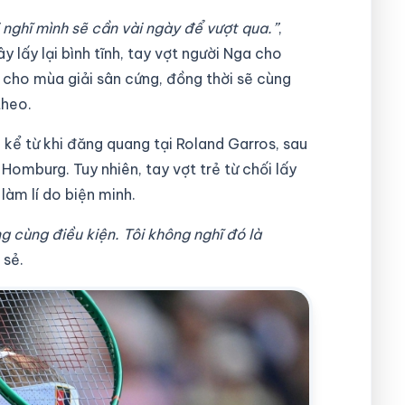
 nghĩ mình sẽ cần vài ngày để vượt qua.”
,
y lấy lại bình tĩnh, tay vợt người Nga cho
ị cho mùa giải sân cứng, đồng thời sẽ cùng
theo.
a kể từ khi đăng quang tại Roland Garros, sau
Homburg. Tuy nhiên, tay vợt trẻ từ chối lấy
làm lí do biện minh.
g cùng điều kiện. Tôi không nghĩ đó là
 sẻ.