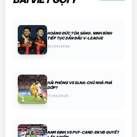
HOÀNG ĐỨC TỎA SÁNG, NINH BÌNH
TIẾP TỤC DẪN ĐẦU V-LEAGUE
20/04/2026
HẢI PHÒNG VS SLNA: CHỦ NHÀ PHÁ
DỚP?
17/03/2026
NAM ĐỊNH VS PVF-CAND: ĐKVĐ QUYẾT