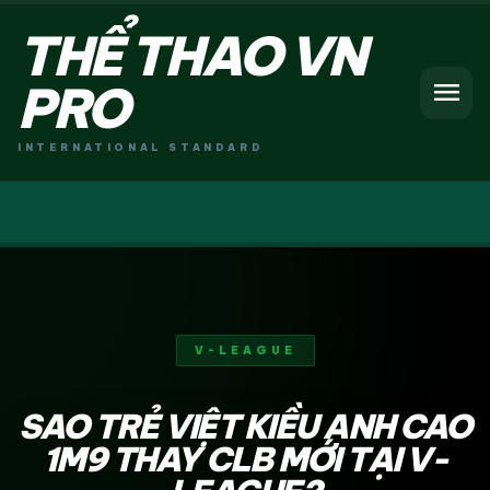
THỂ THAO VN
menu
PRO
INTERNATIONAL STANDARD
V-LEAGUE
SAO TRẺ VIỆT KIỀU ANH CAO
1M9 THAY CLB MỚI TẠI V-