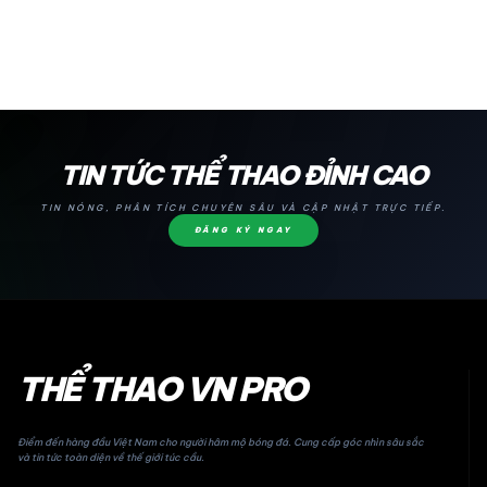
24H
TIN TỨC THỂ THAO ĐỈNH CAO
TIN NÓNG, PHÂN TÍCH CHUYÊN SÂU VÀ CẬP NHẬT TRỰC TIẾP.
ĐĂNG KÝ NGAY
THỂ THAO VN PRO
Điểm đến hàng đầu Việt Nam cho người hâm mộ bóng đá. Cung cấp góc nhìn sâu sắc
và tin tức toàn diện về thế giới túc cầu.