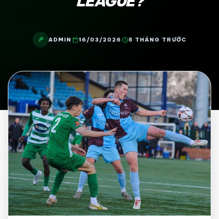
LEAGUE?
P
calendar_today
schedule
ADMIN
16/03/2026
5 THÁNG TRƯỚC