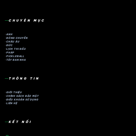
CHUYÊN MỤC
ANH
BÓNG CHUYỀN
CHÂU ÂU
ĐỨC
LỊCH THI ĐẤU
PHÁP
PICKLEBALL
TÂY BAN NHA
THÔNG TIN
GIỚI THIỆU
CHÍNH SÁCH BẢO MẬT
ĐIỀU KHOẢN SỬ DỤNG
LIÊN HỆ
KẾT NỐI