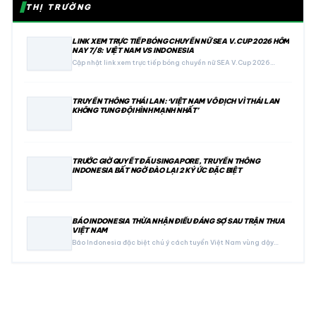
THỊ TRƯỜNG
LINK XEM TRỰC TIẾP BÓNG CHUYỀN NỮ SEA V.CUP 2026 HÔM
NAY 7/8: VIỆT NAM VS INDONESIA
Cập nhật link xem trực tiếp bóng chuyền nữ SEA V.Cup 2026…
TRUYỀN THÔNG THÁI LAN: ‘VIỆT NAM VÔ ĐỊCH VÌ THÁI LAN
KHÔNG TUNG ĐỘI HÌNH MẠNH NHẤT’
TRƯỚC GIỜ QUYẾT ĐẤU SINGAPORE, TRUYỀN THÔNG
INDONESIA BẤT NGỜ ĐÀO LẠI 2 KÝ ỨC ĐẶC BIỆT
BÁO INDONESIA THỪA NHẬN ĐIỀU ĐÁNG SỢ SAU TRẬN THUA
VIỆT NAM
Báo Indonesia đặc biệt chú ý cách tuyển Việt Nam vùng dậy…