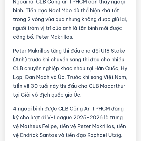
Ngoài ra, CLB Công an TPHCM còn thay ngoại
binh. Tiền đạo Noel Mbo dù thể hiện khá tốt
trong 2 vòng vừa qua nhưng không được giữ lại,
người trám vị trí của anh là tân binh mới được
công bố, Peter Makrillos.
Peter Makrillos từng thi đấu cho đội U18 Stoke
(Anh) trước khi chuyển sang thi đấu cho nhiều
CLB chuyên nghiệp khác nhau tại Hàn Quốc, Hy
Lạp, Đan Mạch và Úc. Trước khi sang Việt Nam,
tiền vệ 30 tuổi này thi đấu cho CLB Macarthur
tại Giải vô địch quốc gia Úc.
4 ngoại binh được CLB Công An TPHCM đăng
ký cho lượt đi V-League 2025-2026 là trung
vệ Matheus Felipe, tiền vệ Peter Makrillos, tiền
vệ Endrick Santos và tiền đạo Raphael Utzig.