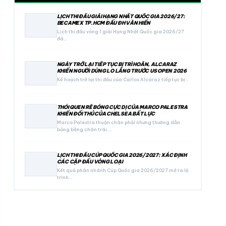
LỊCH THI ĐẤU GIẢI HẠNG NHẤT QUỐC GIA 2026/27:
BECAMEX TP.HCM ĐẤU ĐH VĂN HIẾN
Lịch thi đấu vòng 1 giải Hạng Nhất Quốc gia 2026/27
đã…
NGÀY TRỞ LẠI TIẾP TỤC BỊ TRÌ HOÃN, ALCARAZ
KHIẾN NGƯỜI DÙNG LO LẮNG TRƯỚC US OPEN 2026
Kế hoạch trở lại thi đấu của Carlos Alcaraz tiếp tục bị…
THÓI QUEN RÊ BÓNG CỰC DỊ CỦA MARCO PALESTRA
KHIẾN ĐỐI THỦ CỦA CHELSEA BẤT LỰC
Marco Palestra thuận chân phải nhưng thường dẫn
bóng bằng chân trái,…
LỊCH THI ĐẤU CÚP QUỐC GIA 2026/2027: XÁC ĐỊNH
CÁC CẶP ĐẤU VÒNG LOẠI
Kết quả phân nhánh Cúp Quốc gia 2026/2027 mở ra lộ
trình…