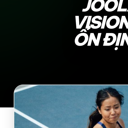
JOOL
VISION
ỔN ĐỊ