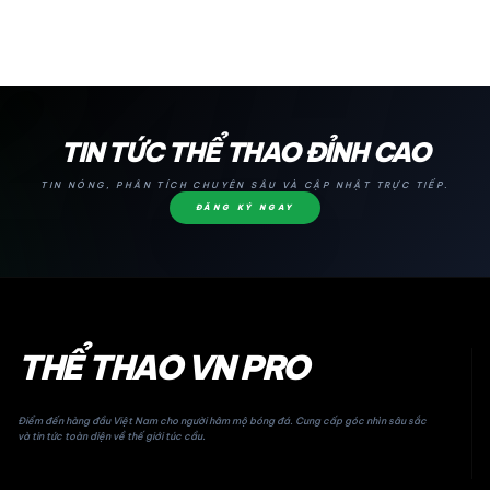
24H
TIN TỨC THỂ THAO ĐỈNH CAO
TIN NÓNG, PHÂN TÍCH CHUYÊN SÂU VÀ CẬP NHẬT TRỰC TIẾP.
ĐĂNG KÝ NGAY
THỂ THAO VN PRO
Điểm đến hàng đầu Việt Nam cho người hâm mộ bóng đá. Cung cấp góc nhìn sâu sắc
và tin tức toàn diện về thế giới túc cầu.