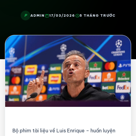
P
calendar_today
schedule
ADMIN
17/03/2026
5 THÁNG TRƯỚC
Bộ phim tài liệu về Luis Enrique – huấn luyện