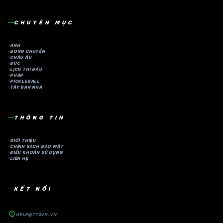
CHUYÊN MỤC
ANH
BÓNG CHUYỀN
CHÂU ÂU
ĐỨC
LỊCH THI ĐẤU
PHÁP
PICKLEBALL
TÂY BAN NHA
THÔNG TIN
GIỚI THIỆU
CHÍNH SÁCH BẢO MẬT
ĐIỀU KHOẢN SỬ DỤNG
LIÊN HỆ
KẾT NỐI
contact_support
HELP@TT24H.VN