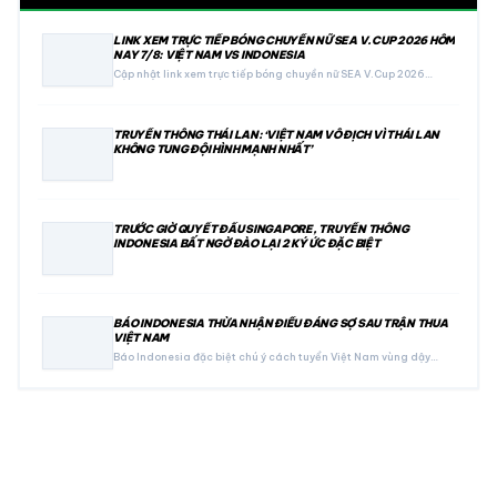
LINK XEM TRỰC TIẾP BÓNG CHUYỀN NỮ SEA V.CUP 2026 HÔM
NAY 7/8: VIỆT NAM VS INDONESIA
Cập nhật link xem trực tiếp bóng chuyền nữ SEA V.Cup 2026…
TRUYỀN THÔNG THÁI LAN: ‘VIỆT NAM VÔ ĐỊCH VÌ THÁI LAN
KHÔNG TUNG ĐỘI HÌNH MẠNH NHẤT’
TRƯỚC GIỜ QUYẾT ĐẤU SINGAPORE, TRUYỀN THÔNG
INDONESIA BẤT NGỜ ĐÀO LẠI 2 KÝ ỨC ĐẶC BIỆT
BÁO INDONESIA THỪA NHẬN ĐIỀU ĐÁNG SỢ SAU TRẬN THUA
VIỆT NAM
Báo Indonesia đặc biệt chú ý cách tuyển Việt Nam vùng dậy…