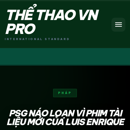
THỂ THAO VN
menu
PRO
INTERNATIONAL STANDARD
PHÁP
PSG NÁO LOẠN VÌ PHIM TÀI
LIỆU MỚI CỦA LUIS ENRIQUE