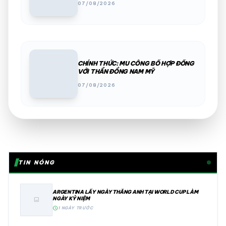
07/08/2026
CHÍNH THỨC: MU CÔNG BỐ HỢP ĐỒNG
VỚI THẦN ĐỒNG NAM MỸ
07/08/2026
TIN NÓNG
ARGENTINA LẤY NGÀY THẮNG ANH TẠI WORLD CUP LÀM
NGÀY KỶ NIỆM
image
schedule
1 NGÀY TRƯỚC