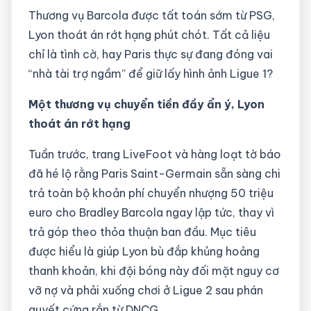
Thương vụ Barcola được tất toán sớm từ PSG,
Lyon thoát án rớt hạng phút chót. Tất cả liệu
chỉ là tình cờ, hay Paris thực sự đang đóng vai
“nhà tài trợ ngầm” để giữ lấy hình ảnh Ligue 1?
Một thương vụ chuyển tiền đầy ẩn ý, Lyon
thoát án rớt hạng
Tuần trước, trang LiveFoot và hàng loạt tờ báo
đã hé lộ rằng Paris Saint-Germain sẵn sàng chi
trả toàn bộ khoản phí chuyển nhượng 50 triệu
euro cho Bradley Barcola ngay lập tức, thay vì
trả góp theo thỏa thuận ban đầu. Mục tiêu
được hiểu là giúp Lyon bù đắp khủng hoảng
thanh khoản, khi đội bóng này đối mặt nguy cơ
vỡ nợ và phải xuống chơi ở Ligue 2 sau phán
quyết cứng rắn từ DNCG.