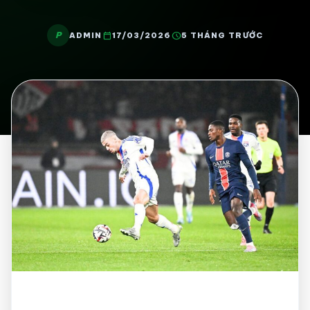
P
calendar_today
schedule
ADMIN
17/03/2026
5 THÁNG TRƯỚC