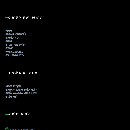
CHUYÊN MỤC
ANH
BÓNG CHUYỀN
CHÂU ÂU
ĐỨC
LỊCH THI ĐẤU
PHÁP
PICKLEBALL
TÂY BAN NHA
THÔNG TIN
GIỚI THIỆU
CHÍNH SÁCH BẢO MẬT
ĐIỀU KHOẢN SỬ DỤNG
LIÊN HỆ
KẾT NỐI
contact_support
HELP@TT24H.VN