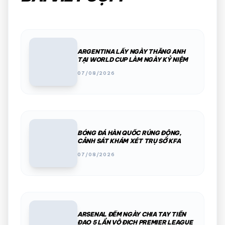
ARGENTINA LẤY NGÀY THẮNG ANH
TẠI WORLD CUP LÀM NGÀY KỶ NIỆM
07/08/2026
BÓNG ĐÁ HÀN QUỐC RÚNG ĐỘNG,
CẢNH SÁT KHÁM XÉT TRỤ SỞ KFA
07/08/2026
ARSENAL ĐẾM NGÀY CHIA TAY TIỀN
ĐẠO 5 LẦN VÔ ĐỊCH PREMIER LEAGUE