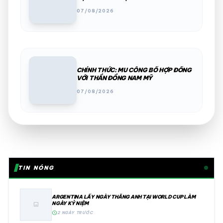
07/08/2026
CHÍNH THỨC: MU CÔNG BỐ HỢP ĐỒNG
VỚI THẦN ĐỒNG NAM MỸ
07/08/2026
TIN NÓNG
ARGENTINA LẤY NGÀY THẮNG ANH TẠI WORLD CUP LÀM
NGÀY KỶ NIỆM
image
schedule
2 NGÀY TRƯỚC