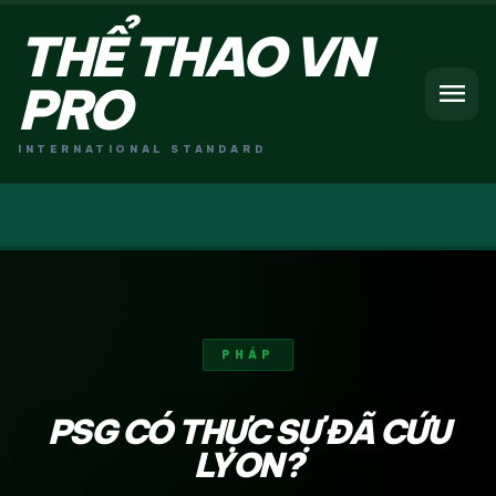
THỂ THAO VN
menu
PRO
INTERNATIONAL STANDARD
PHÁP
PSG CÓ THỰC SỰ ĐÃ CỨU
LYON?