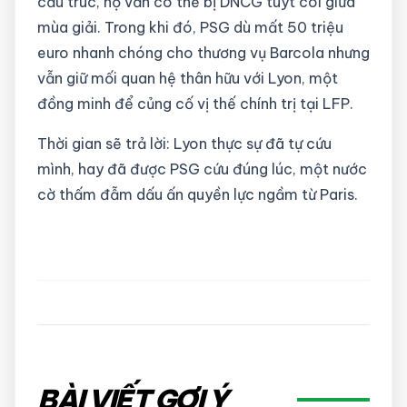
cấu trúc, họ vẫn có thể bị DNCG tuýt còi giữa
mùa giải. Trong khi đó, PSG dù mất 50 triệu
euro nhanh chóng cho thương vụ Barcola nhưng
vẫn giữ mối quan hệ thân hữu với Lyon, một
đồng minh để củng cố vị thế chính trị tại LFP.
Thời gian sẽ trả lời: Lyon thực sự đã tự cứu
mình, hay đã được PSG cứu đúng lúc, một nước
cờ thấm đẫm dấu ấn quyền lực ngầm từ Paris.
BÀI VIẾT GỢI Ý