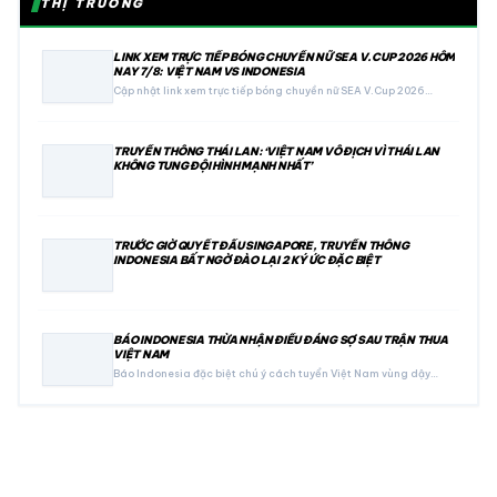
THỊ TRƯỜNG
LINK XEM TRỰC TIẾP BÓNG CHUYỀN NỮ SEA V.CUP 2026 HÔM
NAY 7/8: VIỆT NAM VS INDONESIA
Cập nhật link xem trực tiếp bóng chuyền nữ SEA V.Cup 2026…
TRUYỀN THÔNG THÁI LAN: ‘VIỆT NAM VÔ ĐỊCH VÌ THÁI LAN
KHÔNG TUNG ĐỘI HÌNH MẠNH NHẤT’
TRƯỚC GIỜ QUYẾT ĐẤU SINGAPORE, TRUYỀN THÔNG
INDONESIA BẤT NGỜ ĐÀO LẠI 2 KÝ ỨC ĐẶC BIỆT
BÁO INDONESIA THỪA NHẬN ĐIỀU ĐÁNG SỢ SAU TRẬN THUA
VIỆT NAM
Báo Indonesia đặc biệt chú ý cách tuyển Việt Nam vùng dậy…