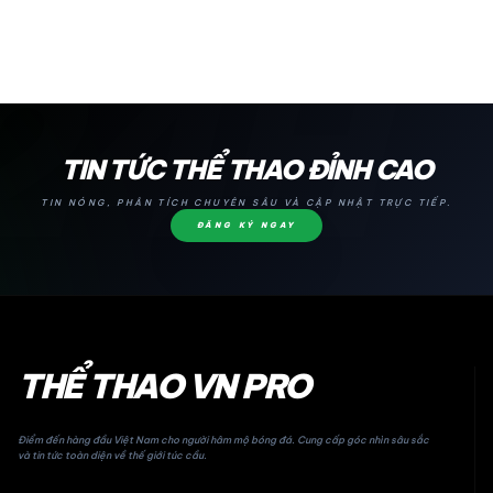
24H
TIN TỨC THỂ THAO ĐỈNH CAO
TIN NÓNG, PHÂN TÍCH CHUYÊN SÂU VÀ CẬP NHẬT TRỰC TIẾP.
ĐĂNG KÝ NGAY
THỂ THAO VN PRO
Điểm đến hàng đầu Việt Nam cho người hâm mộ bóng đá. Cung cấp góc nhìn sâu sắc
và tin tức toàn diện về thế giới túc cầu.