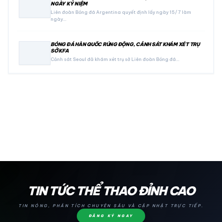
NGÀY KỶ NIỆM
Liên đoàn Bóng đá Argentina quyết định lấy ngày 15/7 làm
ngày…
BÓNG ĐÁ HÀN QUỐC RÚNG ĐỘNG, CẢNH SÁT KHÁM XÉT TRỤ
SỞ KFA
Cảnh sát Seoul đã khám xét trụ sở Liên đoàn Bóng đá…
24H
TIN TỨC THỂ THAO ĐỈNH CAO
TIN NÓNG, PHÂN TÍCH CHUYÊN SÂU VÀ CẬP NHẬT TRỰC TIẾP.
ĐĂNG KÝ NGAY