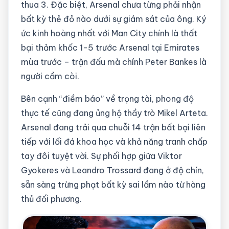
thua 3. Đặc biệt, Arsenal chưa từng phải nhận
bất kỳ thẻ đỏ nào dưới sự giám sát của ông. Ký
ức kinh hoàng nhất với Man City chính là thất
bại thảm khốc 1-5 trước Arsenal tại Emirates
mùa trước – trận đấu mà chính Peter Bankes là
người cầm còi.
Bên cạnh “điềm báo” về trọng tài, phong độ
thực tế cũng đang ủng hộ thầy trò Mikel Arteta.
Arsenal đang trải qua chuỗi 14 trận bất bại liên
tiếp với lối đá khoa học và khả năng tranh chấp
tay đôi tuyệt vời. Sự phối hợp giữa Viktor
Gyokeres và Leandro Trossard đang ở độ chín,
sẵn sàng trừng phạt bất kỳ sai lầm nào từ hàng
thủ đối phương.