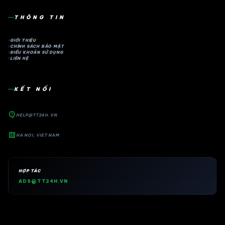
THÔNG TIN
GIỚI THIỆU
CHÍNH SÁCH BẢO MẬT
ĐIỀU KHOẢN SỬ DỤNG
LIÊN HỆ
KẾT NỐI
contact_support
HELP@TT24H.VN
map
HA NOI, VIET NAM
HỢP TÁC
ADS@TT24H.VN