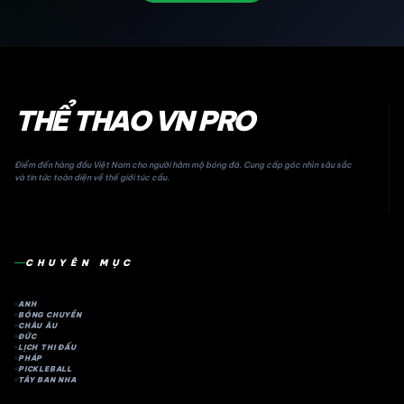
THỂ THAO VN PRO
Điểm đến hàng đầu Việt Nam cho người hâm mộ bóng đá. Cung cấp góc nhìn sâu sắc
và tin tức toàn diện về thế giới túc cầu.
CHUYÊN MỤC
ANH
BÓNG CHUYỀN
CHÂU ÂU
ĐỨC
LỊCH THI ĐẤU
PHÁP
PICKLEBALL
TÂY BAN NHA