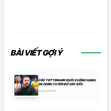
BÀI VIẾT GỢI Ý
CỨU TOTTENHAM KHỎI XUỐNG HẠNG,
DE ZERBI TUYÊN BỐ GÂY SỐC
28/05/2026