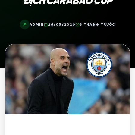
ĐỊCH CARABAO CUP
P
calendar_today
schedule
ADMIN
26/05/2026
3 THÁNG TRƯỚC