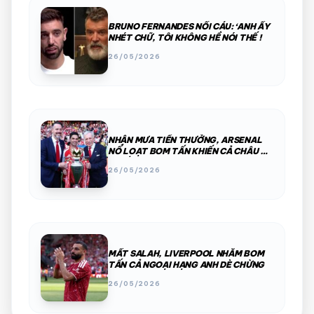
BRUNO FERNANDES NỔI CÁU: ‘ANH ẤY
NHÉT CHỮ, TÔI KHÔNG HỀ NÓI THẾ !
26/05/2026
NHẬN MƯA TIỀN THƯỞNG, ARSENAL
NỔ LOẠT BOM TẤN KHIẾN CẢ CHÂU ÂU
KHIẾP SỢ
26/05/2026
MẤT SALAH, LIVERPOOL NHẮM BOM
TẤN CẢ NGOẠI HẠNG ANH DÈ CHỪNG
26/05/2026