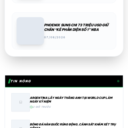
PHOENIX SUNS CHI 73 TRIỆU USD GIỮ
CHÂN “KẺ PHẢN DIỆN SỐ 1” NBA
07/08/2026
TIN NÓNG
ARGENTINA LẤY NGÀY THẮNG ANH TẠI WORLD CUP LÀM
NGÀY KỶ NIỆM
image
schedule
2 GIỜ TRƯỚC
BÓNG ĐÁ HÀN QUỐC RÚNG ĐỘNG, CẢNH SÁT KHÁM XÉT TRỤ