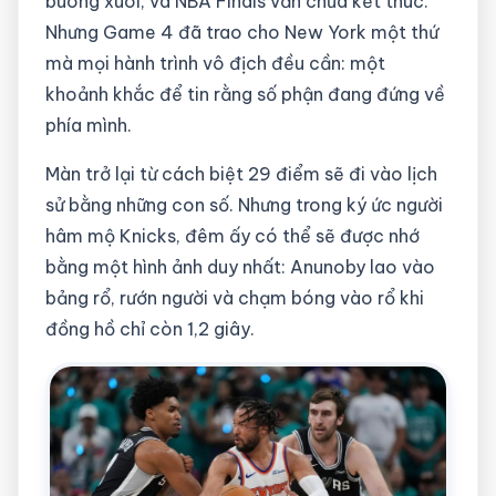
buông xuôi, và NBA Finals vẫn chưa kết thúc.
Nhưng Game 4 đã trao cho New York một thứ
mà mọi hành trình vô địch đều cần: một
khoảnh khắc để tin rằng số phận đang đứng về
phía mình.
Màn trở lại từ cách biệt 29 điểm sẽ đi vào lịch
sử bằng những con số. Nhưng trong ký ức người
hâm mộ Knicks, đêm ấy có thể sẽ được nhớ
bằng một hình ảnh duy nhất: Anunoby lao vào
bảng rổ, rướn người và chạm bóng vào rổ khi
đồng hồ chỉ còn 1,2 giây.