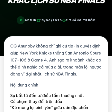
KHẮC LỊCH SỬ NBA FINALS
P
calendar_today
schedule
ADMIN
13/06/2026
2 THÁNG TRƯỚC
OG Anunoby không chỉ ghi cú tip-in quyết định
giúp New York Knicks thắng San Antonio Spurs
107-106 ở Game 4. Anh tạo ra khoảnh khắc có
thể định nghĩa cả mùa giải, trong màn lội ngược
dòng vĩ đại nhất lịch sử NBA Finals.
Nội dung chính
Sự bất tử đến từ điều tầm thường nhất
Cú chạm thay đổi trận đấu
“Kẻ mang lại bình yên” giữa cơn địa chấn