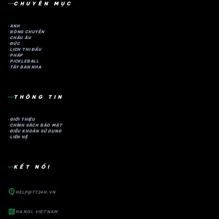
CHUYÊN MỤC
ANH
BÓNG CHUYỀN
CHÂU ÂU
ĐỨC
LỊCH THI ĐẤU
PHÁP
PICKLEBALL
TÂY BAN NHA
THÔNG TIN
GIỚI THIỆU
CHÍNH SÁCH BẢO MẬT
ĐIỀU KHOẢN SỬ DỤNG
LIÊN HỆ
KẾT NỐI
contact_support
HELP@TT24H.VN
map
HA NOI, VIET NAM