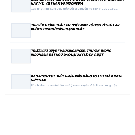
NAY 7/8: VIỆT NAM VS INDONESIA
Cập nhật link xem trực tiếp bóng chuyền nữ SEA V.Cup 2026…
TRUYỀN THÔNG THÁI LAN: ‘VIỆT NAM VÔ ĐỊCH VÌ THÁI LAN
KHÔNG TUNG ĐỘI HÌNH MẠNH NHẤT’
TRƯỚC GIỜ QUYẾT ĐẤU SINGAPORE, TRUYỀN THÔNG
INDONESIA BẤT NGỜ ĐÀO LẠI 2 KÝ ỨC ĐẶC BIỆT
BÁO INDONESIA THỪA NHẬN ĐIỀU ĐÁNG SỢ SAU TRẬN THUA
VIỆT NAM
Báo Indonesia đặc biệt chú ý cách tuyển Việt Nam vùng dậy…