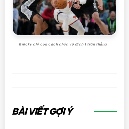
Knicks chỉ còn cách chức vô địch 1 trận thắng
BÀI VIẾT GỢI Ý