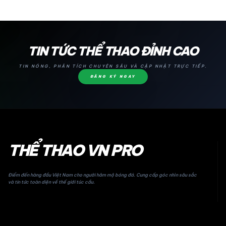
24H
TIN TỨC THỂ THAO ĐỈNH CAO
TIN NÓNG, PHÂN TÍCH CHUYÊN SÂU VÀ CẬP NHẬT TRỰC TIẾP.
ĐĂNG KÝ NGAY
THỂ THAO VN PRO
Điểm đến hàng đầu Việt Nam cho người hâm mộ bóng đá. Cung cấp góc nhìn sâu sắc
và tin tức toàn diện về thế giới túc cầu.