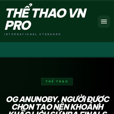
THỂ THAO VN
menu
PRO
INTERNATIONAL STANDARD
THỂ THAO
OG ANUNOBY, NGƯỜI ĐƯỢC
CHỌN TẠO NÊN KHOẢNH