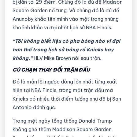
bị dẫn tới 29 điểm. Chừng đó là đủ để Madison
Square Garden nổ tung. Và chừng đó là đủ để
Anunoby khắc tên mình vào một trong những
khoảnh khắc vĩ đại nhất lịch sử NBA Finals.
“Tôi không biết liệu có pha bóng nào vĩ đại
hơn thế trong lịch sử bóng rổ Knicks hay
không,”
HLV Mike Brown nói sau trận.
CÚ CHẠM THAY ĐỔI TRẬN ĐẤU
Đó là màn lội ngược dòng lớn nhất từng xuất
hiện tại NBA Finals, trong một trận đấu mà
Knicks có nhiều thời điểm tưởng như đã bị San
Antonio đánh gục.
Trong một ngày tổng thống Donald Trump
không ghé thăm Maddison Square Garden,