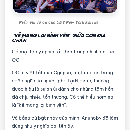
Niềm vui vỡ oà của CĐV New York Knicks
“KẺ MANG LẠI BÌNH YÊN” GIỮA CƠN ĐỊA
CHẤN
Có một lớp ý nghĩa rất đẹp trong chính cái tên
OG.
OG là viết tắt của Ogugua, một cái tên trong
ngôn ngữ của người Igbo tại Nigeria, thường
được hiểu là sự an ủi dành cho những tâm hồn
đã chịu nhiều tổn thương. Có thể hiểu nôm na
là “kẻ mang lại bình yên”.
Và bằng cú bật nhảy của mình, Anunoby đã làm
đúng như ý nghĩa cái tên ấy.