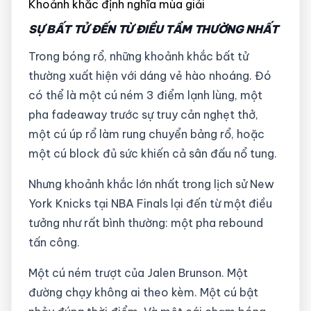
Khoảnh khắc định nghĩa mùa giải
SỰ BẤT TỬ ĐẾN TỪ ĐIỀU TẦM THƯỜNG NHẤT
Trong bóng rổ, những khoảnh khắc bất tử
thường xuất hiện với dáng vẻ hào nhoáng. Đó
có thể là một cú ném 3 điểm lạnh lùng, một
pha fadeaway trước sự truy cản nghẹt thở,
một cú úp rổ làm rung chuyển bảng rổ, hoặc
một cú block đủ sức khiến cả sân đấu nổ tung.
Nhưng khoảnh khắc lớn nhất trong lịch sử New
York Knicks tại NBA Finals lại đến từ một điều
tưởng như rất bình thường: một pha rebound
tấn công.
Một cú ném trượt của Jalen Brunson. Một
đường chạy không ai theo kèm. Một cú bật