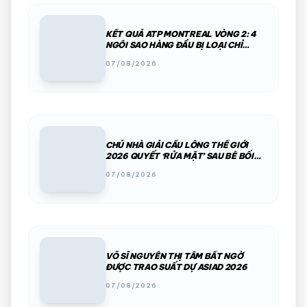
KẾT QUẢ ATP MONTREAL VÒNG 2: 4
NGÔI SAO HÀNG ĐẦU BỊ LOẠI CHỈ
TRONG MỘT ĐÊM
07/08/2026
CHỦ NHÀ GIẢI CẦU LÔNG THẾ GIỚI
2026 QUYẾT ‘RỬA MẶT’ SAU BÊ BỐI
PHÂN CHIM, THÚ HOANG
07/08/2026
VÕ SĨ NGUYỄN THỊ TÂM BẤT NGỜ
ĐƯỢC TRAO SUẤT DỰ ASIAD 2026
07/08/2026