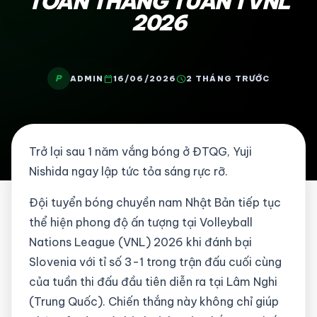
TOÀN THẮNG TUẦN 1 VNL
2026
P
calendar_today
schedule
ADMIN
16/06/2026
2 THÁNG TRƯỚC
Trở lại sau 1 năm vắng bóng ở ĐTQG, Yuji
Nishida ngay lập tức tỏa sáng rực rỡ.
Đội tuyển bóng chuyền nam Nhật Bản tiếp tục
thể hiện phong độ ấn tượng tại Volleyball
Nations League (VNL) 2026 khi đánh bại
Slovenia với tỉ số 3-1 trong trận đấu cuối cùng
của tuần thi đấu đầu tiên diễn ra tại Lâm Nghi
(Trung Quốc). Chiến thắng này không chỉ giúp