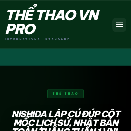
THỂ THAO VN
menu
PRO
INTERNATIONAL STANDARD
THỂ THAO
NISHIDA LẬP CÚ ĐÚP CỘT
MỐC LỊCH SỬ, NHẬT BẢN