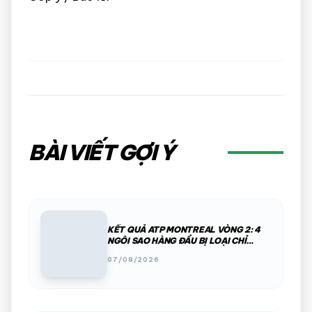
BÀI VIẾT GỢI Ý
KẾT QUẢ ATP MONTREAL VÒNG 2: 4
NGÔI SAO HÀNG ĐẦU BỊ LOẠI CHỈ
TRONG MỘT ĐÊM
07/08/2026