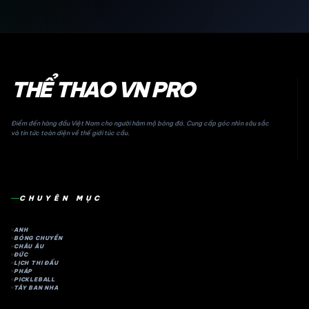
THỂ THAO VN PRO
Điểm đến hàng đầu Việt Nam cho người hâm mộ bóng đá. Cung cấp góc nhìn sâu sắc
và tin tức toàn diện về thế giới túc cầu.
CHUYÊN MỤC
ANH
BÓNG CHUYỀN
CHÂU ÂU
ĐỨC
LỊCH THI ĐẤU
PHÁP
PICKLEBALL
TÂY BAN NHA