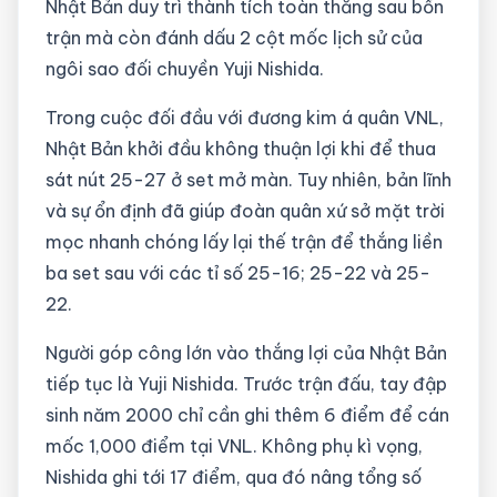
Nhật Bản duy trì thành tích toàn thắng sau bốn
trận mà còn đánh dấu 2 cột mốc lịch sử của
ngôi sao đối chuyền Yuji Nishida.
Trong cuộc đối đầu với đương kim á quân VNL,
Nhật Bản khởi đầu không thuận lợi khi để thua
sát nút 25-27 ở set mở màn. Tuy nhiên, bản lĩnh
và sự ổn định đã giúp đoàn quân xứ sở mặt trời
mọc nhanh chóng lấy lại thế trận để thắng liền
ba set sau với các tỉ số 25-16; 25-22 và 25-
22.
Người góp công lớn vào thắng lợi của Nhật Bản
tiếp tục là Yuji Nishida. Trước trận đấu, tay đập
sinh năm 2000 chỉ cần ghi thêm 6 điểm để cán
mốc 1,000 điểm tại VNL. Không phụ kì vọng,
Nishida ghi tới 17 điểm, qua đó nâng tổng số