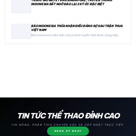
TRƯỚC GIỜ QUYẾT ĐẤU SINGAPORE, TRUYỀN THÔNG
INDONESIA BẤT NGỜ ĐÀO LẠI 2 KÝ ỨC ĐẶC BIỆT
BÁO INDONESIA THỪA NHẬN ĐIỀU ĐÁNG SỢ SAU TRẬN THUA
VIỆT NAM
Báo Indonesia đặc biệt chú ý cách tuyển Việt Nam vùng dậy…
24H
TIN TỨC THỂ THAO ĐỈNH CAO
TIN NÓNG, PHÂN TÍCH CHUYÊN SÂU VÀ CẬP NHẬT TRỰC TIẾP.
ĐĂNG KÝ NGAY