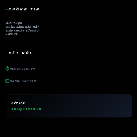
THÔNG TIN
GIỚI THIỆU
CHÍNH SÁCH BẢO MẬT
ĐIỀU KHOẢN SỬ DỤNG
LIÊN HỆ
KẾT NỐI
contact_support
HELP@TT24H.VN
map
HA NOI, VIET NAM
HỢP TÁC
ADS@TT24H.VN