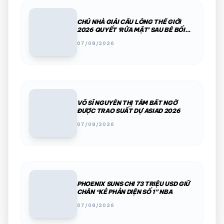
CHỦ NHÀ GIẢI CẦU LÔNG THẾ GIỚI
2026 QUYẾT ‘RỬA MẶT’ SAU BÊ BỐI
PHÂN CHIM, THÚ HOANG
07/08/2026
VÕ SĨ NGUYỄN THỊ TÂM BẤT NGỜ
ĐƯỢC TRAO SUẤT DỰ ASIAD 2026
07/08/2026
PHOENIX SUNS CHI 73 TRIỆU USD GIỮ
CHÂN “KẺ PHẢN DIỆN SỐ 1” NBA
07/08/2026