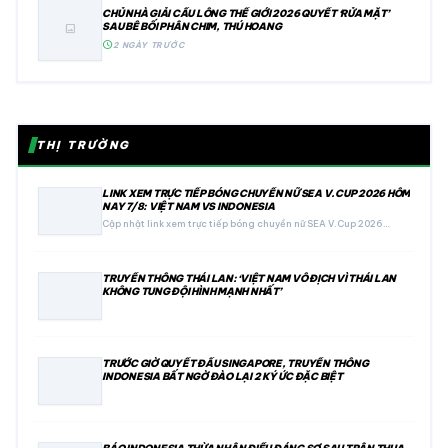
CHỦ NHÀ GIẢI CẦU LÔNG THẾ GIỚI 2026 QUYẾT ‘RỬA MẶT’
SAU BÊ BỐI PHÂN CHIM, THÚ HOANG
image
schedule
2 NGÀY TRƯỚC
THỊ TRƯỜNG
LINK XEM TRỰC TIẾP BÓNG CHUYỀN NỮ SEA V.CUP 2026 HÔM
NAY 7/8: VIỆT NAM VS INDONESIA
Cập nhật link xem trực tiếp bóng chuyền nữ SEA V.Cup 2026…
TRUYỀN THÔNG THÁI LAN: ‘VIỆT NAM VÔ ĐỊCH VÌ THÁI LAN
KHÔNG TUNG ĐỘI HÌNH MẠNH NHẤT’
TRƯỚC GIỜ QUYẾT ĐẤU SINGAPORE, TRUYỀN THÔNG
INDONESIA BẤT NGỜ ĐÀO LẠI 2 KÝ ỨC ĐẶC BIỆT