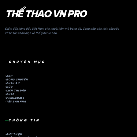
THỂ THAO VN PRO
Điểm đến hàng đầu Việt Nam cho người hâm mộ bóng đá. Cung cấp góc nhìn sâu sắc
và tin tức toàn diện về thế giới túc cầu.
CHUYÊN MỤC
ANH
BÓNG CHUYỀN
CHÂU ÂU
ĐỨC
LỊCH THI ĐẤU
PHÁP
PICKLEBALL
TÂY BAN NHA
THÔNG TIN
GIỚI THIỆU