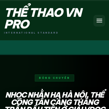
THỂ THAO VN
menu
PRO
INTERNATIONAL STANDARD
BÓNG CHUYỀN
NHỌC NHẰN HẠ HÀ NỘI, THỂ
CÔNG TÂN CẢNG THẮNG