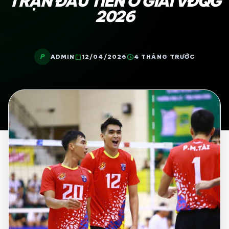
TRẬN ĐẦU TIÊN Ở GIẢI VĐQG
2026
P
calendar_today
schedule
ADMIN
12/04/2026
4 THÁNG TRƯỚC