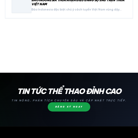
BÁO INDONESIA THỪA NHẬN ĐIỀU ĐÁNG SỢ SAU TRẬN THUA
VIỆT NAM
Báo Indonesia đặc biệt chú ý cách tuyển Việt Nam vùng dậy…
24H
TIN TỨC THỂ THAO ĐỈNH CAO
TIN NÓNG, PHÂN TÍCH CHUYÊN SÂU VÀ CẬP NHẬT TRỰC TIẾP.
ĐĂNG KÝ NGAY