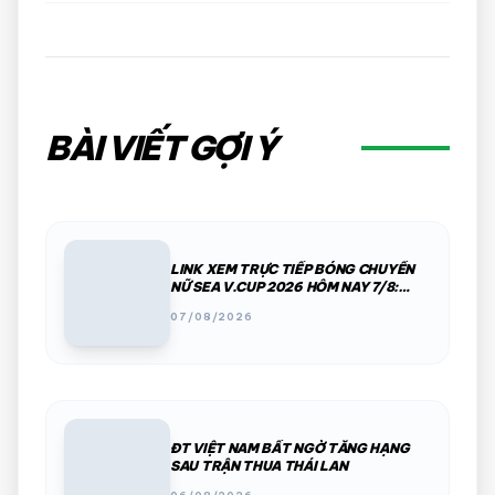
BÀI VIẾT GỢI Ý
LINK XEM TRỰC TIẾP BÓNG CHUYỀN
NỮ SEA V.CUP 2026 HÔM NAY 7/8:
VIỆT NAM VS INDONESIA
07/08/2026
ĐT VIỆT NAM BẤT NGỜ TĂNG HẠNG
SAU TRẬN THUA THÁI LAN