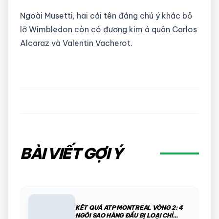
Ngoài Musetti, hai cái tên đáng chú ý khác bỏ
lỡ Wimbledon còn có đương kim á quân Carlos
Alcaraz và Valentin Vacherot.
BÀI VIẾT GỢI Ý
KẾT QUẢ ATP MONTREAL VÒNG 2: 4
NGÔI SAO HÀNG ĐẦU BỊ LOẠI CHỈ