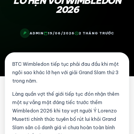
LỠ HẸN VỚI WIMBLEDON
2026
P
calendar_today
schedule
ADMIN
19/06/2026
2 THÁNG TRƯỚC
BTC Wimbledon tiếp tục phải đau đầu khi một
ngôi sao khác lỡ hẹn với giải Grand Slam thứ 3
trong năm.
Làng quần vợt thế giới tiếp tục đón nhận thêm
một sự vắng mặt đáng tiếc trước thềm
Wimbledon 2026 khi tay vợt người Ý Lorenzo
Musetti chính thức tuyên bố rút lui khỏi Grand
Slam sân cỏ danh giá vì chưa hoàn toàn bình