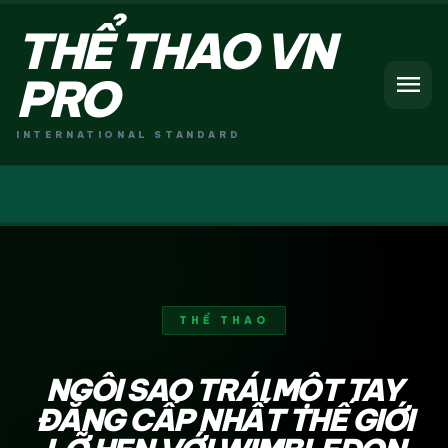
THỂ THAO VN
menu
PRO
INTERNATIONAL STANDARD
THỂ THAO
NGÔI SAO TRÁI MỘT TAY
ĐẲNG CẤP NHẤT THẾ GIỚI