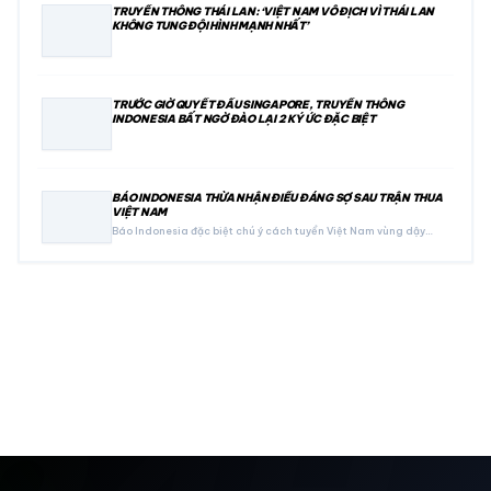
TRUYỀN THÔNG THÁI LAN: ‘VIỆT NAM VÔ ĐỊCH VÌ THÁI LAN
KHÔNG TUNG ĐỘI HÌNH MẠNH NHẤT’
TRƯỚC GIỜ QUYẾT ĐẤU SINGAPORE, TRUYỀN THÔNG
INDONESIA BẤT NGỜ ĐÀO LẠI 2 KÝ ỨC ĐẶC BIỆT
BÁO INDONESIA THỪA NHẬN ĐIỀU ĐÁNG SỢ SAU TRẬN THUA
VIỆT NAM
Báo Indonesia đặc biệt chú ý cách tuyển Việt Nam vùng dậy…