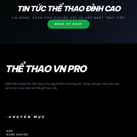
24H
TIN TỨC THỂ THAO ĐỈNH CAO
TIN NÓNG, PHÂN TÍCH CHUYÊN SÂU VÀ CẬP NHẬT TRỰC TIẾP.
ĐĂNG KÝ NGAY
THỂ THAO VN PRO
Điểm đến hàng đầu Việt Nam cho người hâm mộ bóng đá. Cung cấp góc nhìn sâu sắc
và tin tức toàn diện về thế giới túc cầu.
CHUYÊN MỤC
ANH
BÓNG CHUYỀN