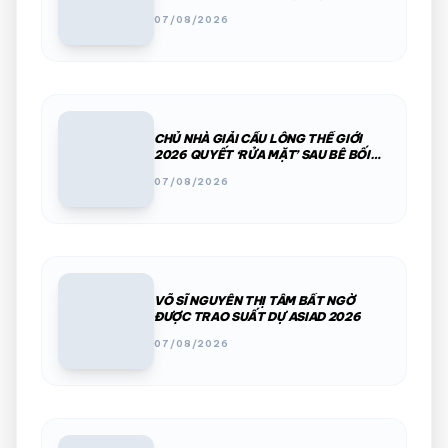
TRONG MỘT ĐÊM
07/08/2026
CHỦ NHÀ GIẢI CẦU LÔNG THẾ GIỚI
2026 QUYẾT ‘RỬA MẶT’ SAU BÊ BỐI
PHÂN CHIM, THÚ HOANG
07/08/2026
VÕ SĨ NGUYỄN THỊ TÂM BẤT NGỜ
ĐƯỢC TRAO SUẤT DỰ ASIAD 2026
07/08/2026