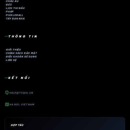
CHÂU ÂU
ĐỨC
LỊCH THI ĐẤU
PHÁP
PICKLEBALL
TÂY BAN NHA
THÔNG TIN
GIỚI THIỆU
CHÍNH SÁCH BẢO MẬT
ĐIỀU KHOẢN SỬ DỤNG
LIÊN HỆ
KẾT NỐI
contact_support
HELP@TT24H.VN
map
HA NOI, VIET NAM
HỢP TÁC