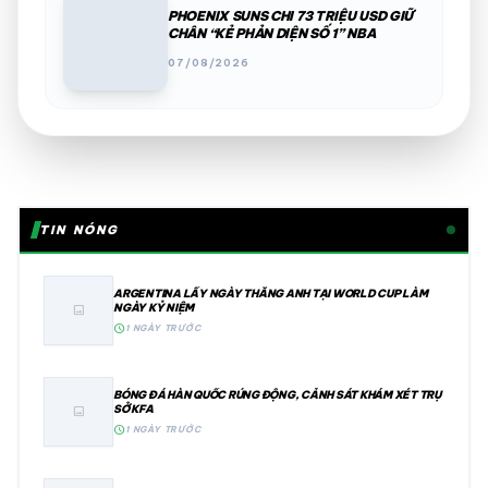
PHOENIX SUNS CHI 73 TRIỆU USD GIỮ
CHÂN “KẺ PHẢN DIỆN SỐ 1” NBA
07/08/2026
TIN NÓNG
ARGENTINA LẤY NGÀY THẮNG ANH TẠI WORLD CUP LÀM
NGÀY KỶ NIỆM
image
schedule
1 NGÀY TRƯỚC
BÓNG ĐÁ HÀN QUỐC RÚNG ĐỘNG, CẢNH SÁT KHÁM XÉT TRỤ
SỞ KFA
image
schedule
1 NGÀY TRƯỚC