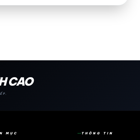
NH CAO
ẾP.
N MỤC
THÔNG TIN