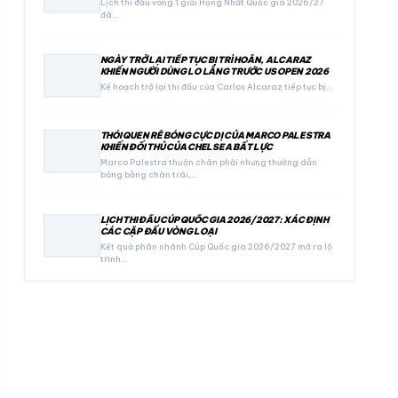
Lịch thi đấu vòng 1 giải Hạng Nhất Quốc gia 2026/27
đã…
NGÀY TRỞ LẠI TIẾP TỤC BỊ TRÌ HOÃN, ALCARAZ
KHIẾN NGƯỜI DÙNG LO LẮNG TRƯỚC US OPEN 2026
Kế hoạch trở lại thi đấu của Carlos Alcaraz tiếp tục bị…
THÓI QUEN RÊ BÓNG CỰC DỊ CỦA MARCO PALESTRA
KHIẾN ĐỐI THỦ CỦA CHELSEA BẤT LỰC
Marco Palestra thuận chân phải nhưng thường dẫn
bóng bằng chân trái,…
LỊCH THI ĐẤU CÚP QUỐC GIA 2026/2027: XÁC ĐỊNH
CÁC CẶP ĐẤU VÒNG LOẠI
Kết quả phân nhánh Cúp Quốc gia 2026/2027 mở ra lộ
trình…