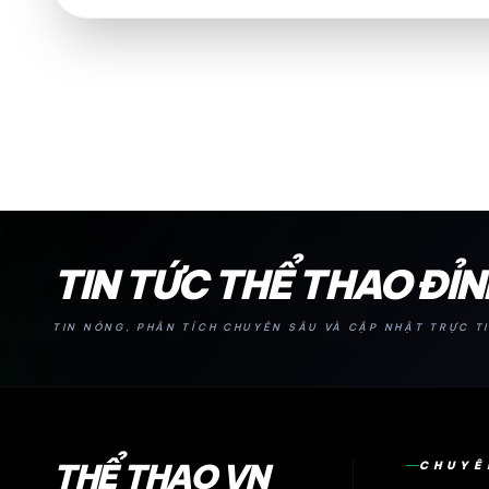
24H
TIN TỨC THỂ THAO ĐỈ
TIN NÓNG, PHÂN TÍCH CHUYÊN SÂU VÀ CẬP NHẬT TRỰC TI
THỂ THAO VN
CHUYÊ