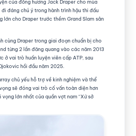
luyện của đồng hương Jack Draper cho mùa
đi đáng chú ý trong hành trình hậu thi đấu
ọng lớn cho Draper trước thềm Grand Slam sân
h cùng Draper trong giai đoạn chuẩn bị cho
and từng 2 lần đăng quang vào các năm 2013
ức ở vai trò huấn luyện viên cấp ATP, sau
Djokovic hồi đầu năm 2025.
rray chủ yếu hỗ trợ về kinh nghiệm và thể
 vọng sẽ đóng vai trò cố vấn toàn diện hơn
i vọng lớn nhất của quần vợt nam “Xứ sở