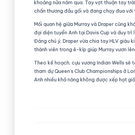
khoảng nửa năm qua. Tay vợt thuận tay trái 
chấn thương đầu gối và đang chạy đua với th
Mối quan hệ giữa Murray và Draper cũng khá 
đại diện tuyển Anh tại Davis Cup và duy trì
Đáng chú ý, Draper vừa chia tay HLV giàu k
thành viên trong ê-kíp giúp Murray vươn lên v
Theo kế hoạch, cựu vương Indian Wells sẽ tái
tham dự Queen’s Club Championships ở Lon
Anh nhiều khả năng không được xếp hạt giố