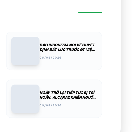
BÁO INDONESIA NÓI VỀ QUYẾT
ĐỊNH BẤT LỰC TRƯỚC ĐT VIỆT
NAM
06/08/2026
NGÀY TRỞ LẠI TIẾP TỤC BỊ TRÌ
HOÃN, ALCARAZ KHIẾN NGƯỜI
DÙNG LO LẮNG TRƯỚC US
06/08/2026
OPEN 2026