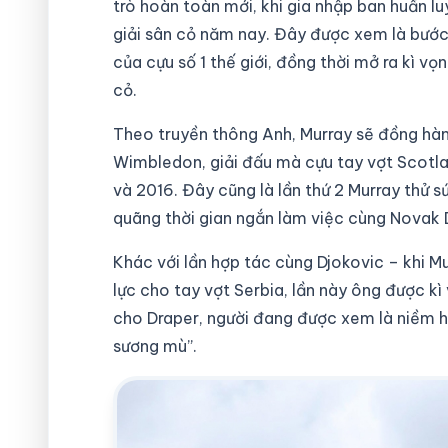
trò hoàn toàn mới, khi gia nhập ban huấn 
giải sân cỏ năm nay. Đây được xem là bước 
của cựu số 1 thế giới, đồng thời mở ra kì v
cỏ.
Theo truyền thông Anh, Murray sẽ đồng hàn
Wimbledon, giải đấu mà cựu tay vợt Scotl
và 2016. Đây cũng là lần thứ 2 Murray thử s
quãng thời gian ngắn làm việc cùng Novak 
Khác với lần hợp tác cùng Djokovic – khi Mu
lực cho tay vợt Serbia, lần này ông được kì
cho Draper, người đang được xem là niềm h
sương mù”.