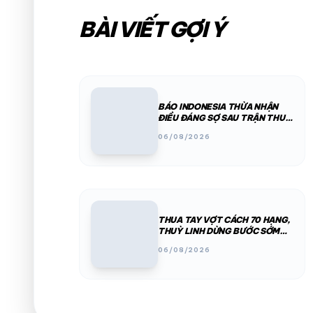
BÀI VIẾT GỢI Ý
BÁO INDONESIA THỪA NHẬN
ĐIỀU ĐÁNG SỢ SAU TRẬN THUA
VIỆT NAM
06/08/2026
THUA TAY VỢT CÁCH 70 HẠNG,
THUỲ LINH DỪNG BƯỚC SỚM
TẠI KOREA MASTERS 2026
06/08/2026