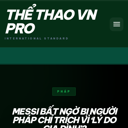
THỂ THAO VN
menu
PRO
INTERNATIONAL STANDARD
PHÁP
MESSI BẤT NGỜ BỊ NGƯỜI
PHÁP CHỈ TRÍCH VÌ ‘LÝ DO