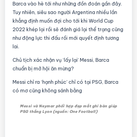
Barca vào hè tới như những đồn đoán gần đây.
Tuy nhiên, siêu sao người Argentina nhiều lần
khẳng định muốn đợi cho tới khi World Cup
2022 khép lại rồi sẽ đánh giá lại thể trạng cũng
như động lực thi đấu rồi mới quyết định tương
lai.
Chủ tịch xác nhận vụ ‘lấy lại’ Messi, Barca
chuẩn bị mở hội ăn mừng?
Messi chỉ ra ‘hạnh phúc’ chỉ có tại PSG, Barca
có mơ cũng không sánh bằng
Messi và Neymar phối hợp đẹp mắt ghi bàn giúp
PSG thắng Lyon (nguồn: One Football)