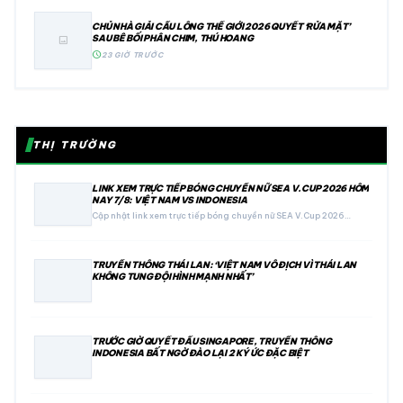
CHỦ NHÀ GIẢI CẦU LÔNG THẾ GIỚI 2026 QUYẾT ‘RỬA MẶT’
SAU BÊ BỐI PHÂN CHIM, THÚ HOANG
image
schedule
23 GIỜ TRƯỚC
THỊ TRƯỜNG
LINK XEM TRỰC TIẾP BÓNG CHUYỀN NỮ SEA V.CUP 2026 HÔM
NAY 7/8: VIỆT NAM VS INDONESIA
Cập nhật link xem trực tiếp bóng chuyền nữ SEA V.Cup 2026…
TRUYỀN THÔNG THÁI LAN: ‘VIỆT NAM VÔ ĐỊCH VÌ THÁI LAN
KHÔNG TUNG ĐỘI HÌNH MẠNH NHẤT’
TRƯỚC GIỜ QUYẾT ĐẤU SINGAPORE, TRUYỀN THÔNG
INDONESIA BẤT NGỜ ĐÀO LẠI 2 KÝ ỨC ĐẶC BIỆT