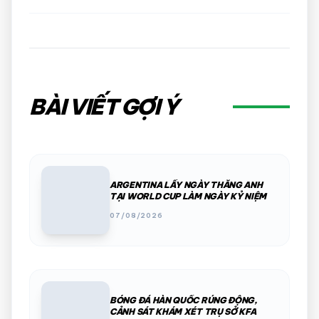
BÀI VIẾT GỢI Ý
ARGENTINA LẤY NGÀY THẮNG ANH
TẠI WORLD CUP LÀM NGÀY KỶ NIỆM
07/08/2026
BÓNG ĐÁ HÀN QUỐC RÚNG ĐỘNG,
CẢNH SÁT KHÁM XÉT TRỤ SỞ KFA