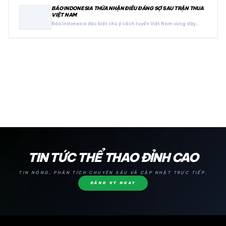
BÁO INDONESIA THỪA NHẬN ĐIỀU ĐÁNG SỢ SAU TRẬN THUA
VIỆT NAM
Báo Indonesia đặc biệt chú ý cách tuyển Việt Nam vùng dậy…
24H
TIN TỨC THỂ THAO ĐỈNH CAO
TIN NÓNG, PHÂN TÍCH CHUYÊN SÂU VÀ CẬP NHẬT TRỰC TIẾP.
ĐĂNG KÝ NGAY