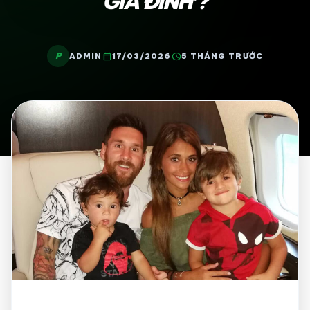
GIA ĐÌNH’?
P
calendar_today
schedule
ADMIN
17/03/2026
5 THÁNG TRƯỚC