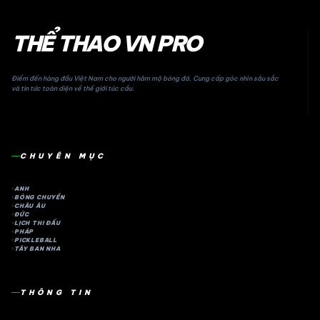
THỂ THAO VN PRO
Điểm đến hàng đầu Việt Nam cho người hâm mộ bóng đá. Cung cấp góc nhìn sâu sắc
và tin tức toàn diện về thế giới túc cầu.
CHUYÊN MỤC
ANH
BÓNG CHUYỀN
CHÂU ÂU
ĐỨC
LỊCH THI ĐẤU
PHÁP
PICKLEBALL
TÂY BAN NHA
THÔNG TIN