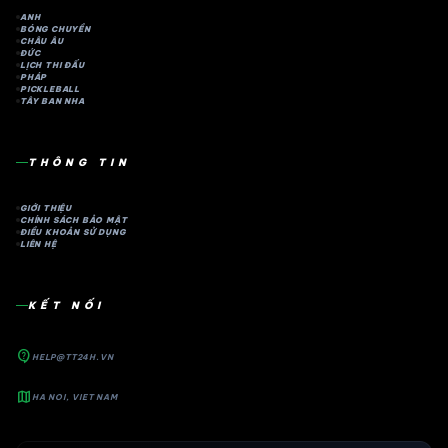
ANH
BÓNG CHUYỀN
CHÂU ÂU
ĐỨC
LỊCH THI ĐẤU
PHÁP
PICKLEBALL
TÂY BAN NHA
THÔNG TIN
GIỚI THIỆU
CHÍNH SÁCH BẢO MẬT
ĐIỀU KHOẢN SỬ DỤNG
LIÊN HỆ
KẾT NỐI
contact_support
HELP@TT24H.VN
map
HA NOI, VIET NAM