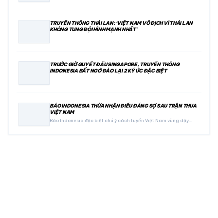
TRUYỀN THÔNG THÁI LAN: ‘VIỆT NAM VÔ ĐỊCH VÌ THÁI LAN
KHÔNG TUNG ĐỘI HÌNH MẠNH NHẤT’
TRƯỚC GIỜ QUYẾT ĐẤU SINGAPORE, TRUYỀN THÔNG
INDONESIA BẤT NGỜ ĐÀO LẠI 2 KÝ ỨC ĐẶC BIỆT
BÁO INDONESIA THỪA NHẬN ĐIỀU ĐÁNG SỢ SAU TRẬN THUA
VIỆT NAM
Báo Indonesia đặc biệt chú ý cách tuyển Việt Nam vùng dậy…