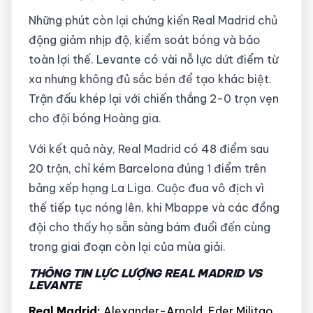
Những phút còn lại chứng kiến Real Madrid chủ
động giảm nhịp độ, kiểm soát bóng và bảo
toàn lợi thế. Levante có vài nỗ lực dứt điểm từ
xa nhưng không đủ sắc bén để tạo khác biệt.
Trận đấu khép lại với chiến thắng 2-0 trọn vẹn
cho đội bóng Hoàng gia.
Với kết quả này, Real Madrid có 48 điểm sau
20 trận, chỉ kém Barcelona đúng 1 điểm trên
bảng xếp hạng La Liga. Cuộc đua vô địch vì
thế tiếp tục nóng lên, khi Mbappe và các đồng
đội cho thấy họ sẵn sàng bám đuổi đến cùng
trong giai đoạn còn lại của mùa giải.
THÔNG TIN LỰC LƯỢNG REAL MADRID VS
LEVANTE
Real Madrid:
Alexander-Arnold, Eder Militao,