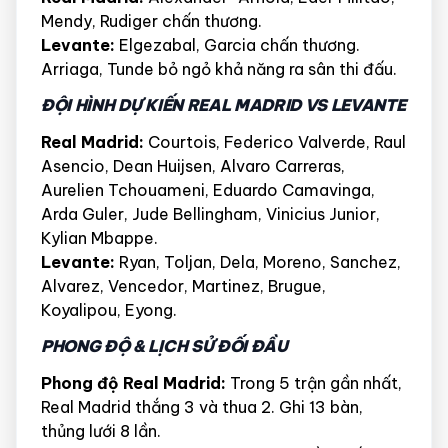
Mendy, Rudiger chấn thương.
Levante:
Elgezabal, Garcia chấn thương.
Arriaga, Tunde bỏ ngỏ khả năng ra sân thi đấu.
ĐỘI HÌNH DỰ KIẾN REAL MADRID VS LEVANTE
Real Madrid:
Courtois, Federico Valverde, Raul
Asencio, Dean Huijsen, Alvaro Carreras,
Aurelien Tchouameni, Eduardo Camavinga,
Arda Guler, Jude Bellingham, Vinicius Junior,
Kylian Mbappe.
Levante:
Ryan, Toljan, Dela, Moreno, Sanchez,
Alvarez, Vencedor, Martinez, Brugue,
Koyalipou, Eyong.
PHONG ĐỘ & LỊCH SỬ ĐỐI ĐẦU
Phong độ Real Madrid:
Trong 5 trận gần nhất,
Real Madrid thắng 3 và thua 2. Ghi 13 bàn,
thủng lưới 8 lần.