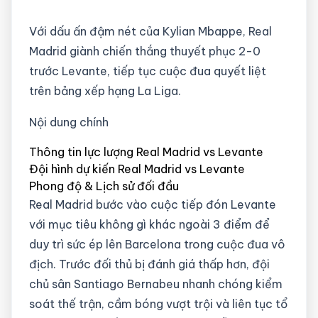
Với dấu ấn đậm nét của Kylian Mbappe, Real
Madrid giành chiến thắng thuyết phục 2-0
trước Levante, tiếp tục cuộc đua quyết liệt
trên bảng xếp hạng La Liga.
Nội dung chính
Thông tin lực lượng Real Madrid vs Levante
Đội hình dự kiến Real Madrid vs Levante
Phong độ & Lịch sử đối đầu
Real Madrid bước vào cuộc tiếp đón Levante
với mục tiêu không gì khác ngoài 3 điểm để
duy trì sức ép lên Barcelona trong cuộc đua vô
địch. Trước đối thủ bị đánh giá thấp hơn, đội
chủ sân Santiago Bernabeu nhanh chóng kiểm
soát thế trận, cầm bóng vượt trội và liên tục tổ