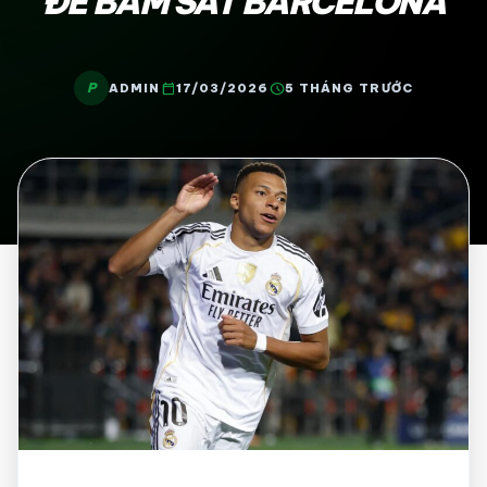
ĐỂ BÁM SÁT BARCELONA
P
calendar_today
schedule
ADMIN
17/03/2026
5 THÁNG TRƯỚC