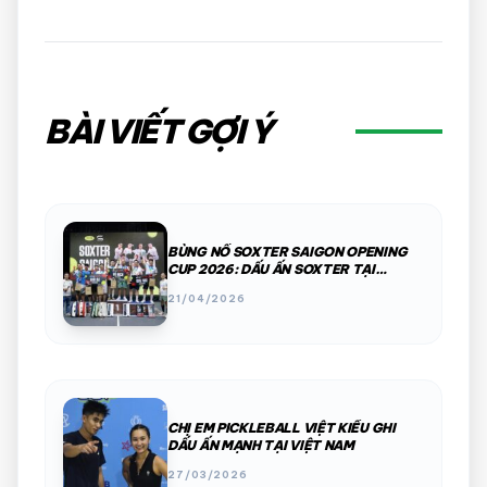
BÀI VIẾT GỢI Ý
BÙNG NỔ SOXTER SAIGON OPENING
CUP 2026: DẤU ẤN SOXTER TẠI
TP.HCM
21/04/2026
CHỊ EM PICKLEBALL VIỆT KIỀU GHI
DẤU ẤN MẠNH TẠI VIỆT NAM
27/03/2026