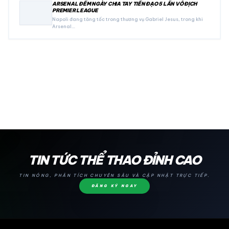
ARSENAL ĐẾM NGÀY CHIA TAY TIỀN ĐẠO 5 LẦN VÔ ĐỊCH
PREMIER LEAGUE
Napoli đang tăng tốc trong thương vụ Gabriel Jesus, trong khi
Arsenal…
24H
TIN TỨC THỂ THAO ĐỈNH CAO
TIN NÓNG, PHÂN TÍCH CHUYÊN SÂU VÀ CẬP NHẬT TRỰC TIẾP.
ĐĂNG KÝ NGAY