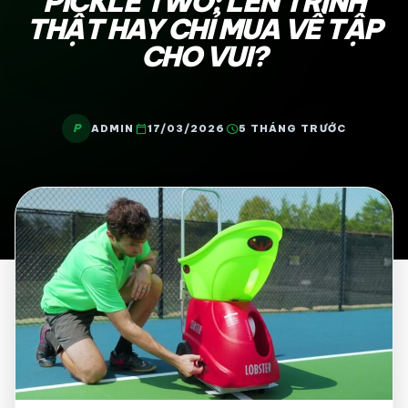
PICKLE TWO: LÊN TRÌNH
THẬT HAY CHỈ MUA VỀ TẬP
CHO VUI?
P
calendar_today
schedule
ADMIN
17/03/2026
5 THÁNG TRƯỚC