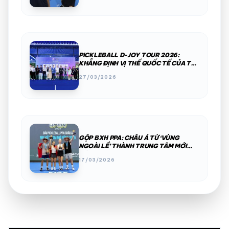
PICKLEBALL D-JOY TOUR 2026:
KHẲNG ĐỊNH VỊ THẾ QUỐC TẾ CỦA THỂ
THAO VIỆT NAM
27/03/2026
GỘP BXH PPA: CHÂU Á TỪ ‘VÙNG
NGOÀI LỀ’ THÀNH TRUNG TÂM MỚI
CỦA PICKLEBALL
17/03/2026