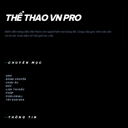
THỂ THAO VN PRO
Điểm đến hàng đầu Việt Nam cho người hâm mộ bóng đá. Cung cấp góc nhìn sâu sắc
và tin tức toàn diện về thế giới túc cầu.
CHUYÊN MỤC
ANH
BÓNG CHUYỀN
CHÂU ÂU
ĐỨC
LỊCH THI ĐẤU
PHÁP
PICKLEBALL
TÂY BAN NHA
THÔNG TIN