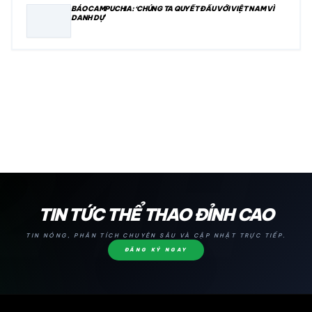
BÁO CAMPUCHIA: ‘CHÚNG TA QUYẾT ĐẤU VỚI VIỆT NAM VÌ
DANH DỰ’
24H
TIN TỨC THỂ THAO ĐỈNH CAO
TIN NÓNG, PHÂN TÍCH CHUYÊN SÂU VÀ CẬP NHẬT TRỰC TIẾP.
ĐĂNG KÝ NGAY