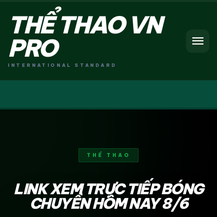
THỂ THAO VN
menu
PRO
INTERNATIONAL STANDARD
THỂ THAO
LINK XEM TRỰC TIẾP BÓNG
CHUYỀN HÔM NAY 8/6