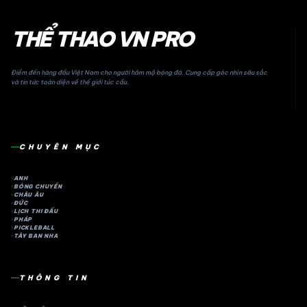
THỂ THAO VN PRO
Điểm đến hàng đầu Việt Nam cho người hâm mộ bóng đá. Cung cấp góc nhìn sâu sắc
và tin tức toàn diện về thế giới túc cầu.
CHUYÊN MỤC
ANH
BÓNG CHUYỀN
CHÂU ÂU
ĐỨC
LỊCH THI ĐẤU
PHÁP
PICKLEBALL
TÂY BAN NHA
THÔNG TIN