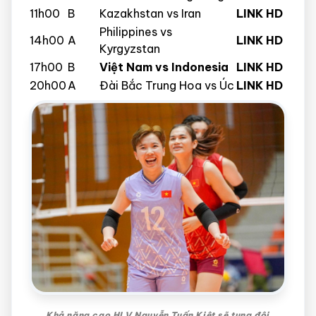
11h00
B
Kazakhstan vs Iran
LINK HD
Philippines vs
14h00
A
LINK HD
Kyrgyzstan
17h00
B
Việt Nam vs Indonesia
LINK HD
20h00
A
Đài Bắc Trung Hoa vs Úc
LINK HD
Khả năng cao HLV Nguyễn Tuấn Kiệt sẽ tung đội