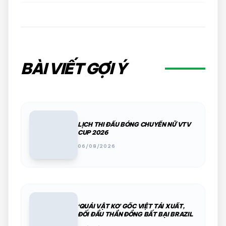
BÀI VIẾT GỢI Ý
LỊCH THI ĐẤU BÓNG CHUYỀN NỮ VTV
CUP 2026
06/08/2026
‘QUÁI VẬT KO’ GỐC VIỆT TÁI XUẤT,
ĐỐI ĐẦU THẦN ĐỒNG BẤT BẠI BRAZIL