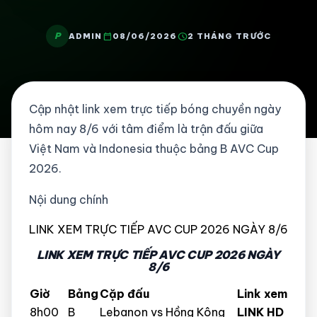
P
calendar_today
schedule
ADMIN
08/06/2026
2 THÁNG TRƯỚC
Cập nhật link xem trực tiếp bóng chuyền ngày
hôm nay 8/6 với tâm điểm là trận đấu giữa
Việt Nam và Indonesia thuộc bảng B AVC Cup
2026.
Nội dung chính
LINK XEM TRỰC TIẾP AVC CUP 2026 NGÀY 8/6
LINK XEM TRỰC TIẾP AVC CUP 2026 NGÀY
8/6
Giờ
Bảng
Cặp đấu
Link xem
8h00
B
Lebanon vs Hồng Kông
LINK HD