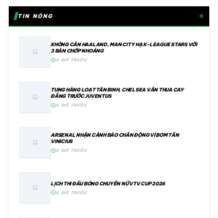
TIN NÓNG
KHÔNG CẦN HAALAND, MAN CITY HẠ K-LEAGUE STARS VỚI
3 BÀN CHỚP NHOÁNG
image
schedule
6 GIỜ TRƯỚC
TUNG HÀNG LOẠT TÂN BINH, CHELSEA VẪN THUA CAY
ĐẮNG TRƯỚC JUVENTUS
image
schedule
6 GIỜ TRƯỚC
ARSENAL NHẬN CẢNH BÁO CHẤN ĐỘNG VÌ BOM TẤN
VINICIUS
image
schedule
6 GIỜ TRƯỚC
LỊCH THI ĐẤU BÓNG CHUYỀN NỮ VTV CUP 2026
image
schedule
6 GIỜ TRƯỚC