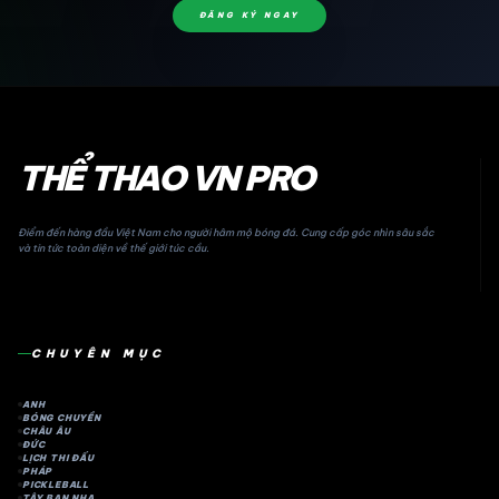
ĐĂNG KÝ NGAY
THỂ THAO VN PRO
Điểm đến hàng đầu Việt Nam cho người hâm mộ bóng đá. Cung cấp góc nhìn sâu sắc
và tin tức toàn diện về thế giới túc cầu.
CHUYÊN MỤC
ANH
BÓNG CHUYỀN
CHÂU ÂU
ĐỨC
LỊCH THI ĐẤU
PHÁP
PICKLEBALL
TÂY BAN NHA