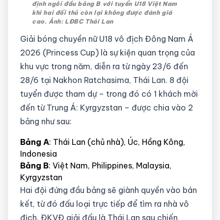
định ngôi đầu bảng B với tuyển U18 Việt Nam
khi hai đối thủ còn lại không được đánh giá
cao. Ảnh: LĐBC Thái Lan
Giải bóng chuyền nữ U18 vô địch Đông Nam Á
2026 (Princess Cup) là sự kiện quan trọng của
khu vực trong năm, diễn ra từ ngày 23/6 đến
28/6 tại Nakhon Ratchasima, Thái Lan. 8 đội
tuyển được tham dự – trong đó có 1 khách mời
đến từ Trung Á: Kyrgyzstan – được chia vào 2
bảng như sau:
Bảng A
: Thái Lan (chủ nhà), Úc, Hồng Kông,
Indonesia
Bảng B
: Việt Nam, Philippines, Malaysia,
Kyrgyzstan
Hai đội đứng đầu bảng sẽ giành quyền vào bán
kết, từ đó đấu loại trực tiếp để tìm ra nhà vô
địch. ĐKVĐ giải đấu là Thái Lan sau chiến