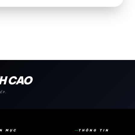
NH CAO
ẾP.
N MỤC
THÔNG TIN