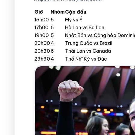
Giờ
Nhóm
Cặp đấu
15h00
5
Mỹ vs Ý
17h00
6
Hà Lan vs Ba Lan
19h00
5
Nhật Bản vs Cộng hòa Domini
20h00
4
Trung Quốc vs Brazil
20h30
6
Thái Lan vs Canada
23h30
4
Thổ Nhĩ Kỳ vs Đức