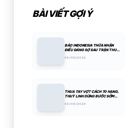
BÀI VIẾT GỢI Ý
BÁO INDONESIA THỪA NHẬN
ĐIỀU ĐÁNG SỢ SAU TRẬN THUA
VIỆT NAM
06/08/2026
THUA TAY VỢT CÁCH 70 HẠNG,
THUỲ LINH DỪNG BƯỚC SỚM
TẠI KOREA MASTERS 2026
06/08/2026