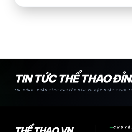
24H
TIN TỨC THỂ THAO ĐỈ
TIN NÓNG, PHÂN TÍCH CHUYÊN SÂU VÀ CẬP NHẬT TRỰC TI
THỂ THAO VN
CHUYÊ