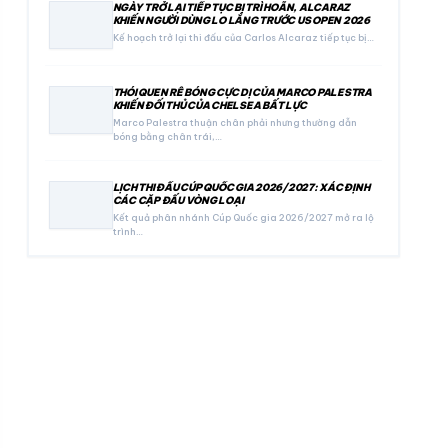
NGÀY TRỞ LẠI TIẾP TỤC BỊ TRÌ HOÃN, ALCARAZ
KHIẾN NGƯỜI DÙNG LO LẮNG TRƯỚC US OPEN 2026
Kế hoạch trở lại thi đấu của Carlos Alcaraz tiếp tục bị…
THÓI QUEN RÊ BÓNG CỰC DỊ CỦA MARCO PALESTRA
KHIẾN ĐỐI THỦ CỦA CHELSEA BẤT LỰC
Marco Palestra thuận chân phải nhưng thường dẫn
bóng bằng chân trái,…
LỊCH THI ĐẤU CÚP QUỐC GIA 2026/2027: XÁC ĐỊNH
CÁC CẶP ĐẤU VÒNG LOẠI
Kết quả phân nhánh Cúp Quốc gia 2026/2027 mở ra lộ
trình…