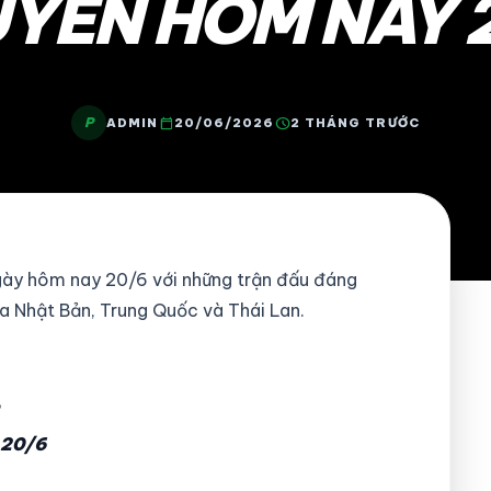
YỀN HÔM NAY 
P
calendar_today
schedule
ADMIN
20/06/2026
2 THÁNG TRƯỚC
gày hôm nay 20/6 với những trận đấu đáng
a Nhật Bản, Trung Quốc và Thái Lan.
6
 20/6