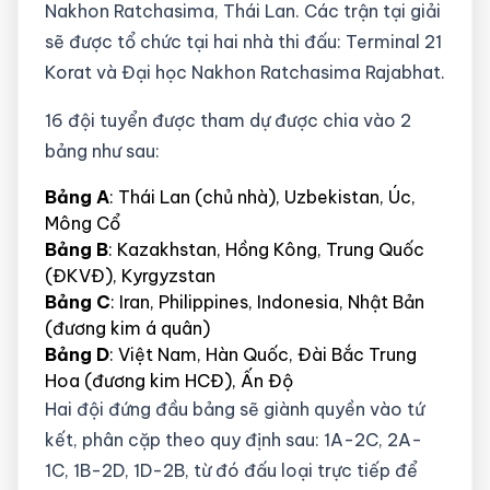
Nakhon Ratchasima, Thái Lan. Các trận tại giải
sẽ được tổ chức tại hai nhà thi đấu: Terminal 21
Korat và Đại học Nakhon Ratchasima Rajabhat.
16 đội tuyển được tham dự được chia vào 2
bảng như sau:
Bảng A
: Thái Lan (chủ nhà), Uzbekistan, Úc,
Mông Cổ
Bảng B
: Kazakhstan, Hồng Kông, Trung Quốc
(ĐKVĐ), Kyrgyzstan
Bảng C
: Iran, Philippines, Indonesia, Nhật Bản
(đương kim á quân)
Bảng D
: Việt Nam, Hàn Quốc, Đài Bắc Trung
Hoa (đương kim HCĐ), Ấn Độ
Hai đội đứng đầu bảng sẽ giành quyền vào tứ
kết, phân cặp theo quy định sau: 1A-2C, 2A-
1C, 1B-2D, 1D-2B, từ đó đấu loại trực tiếp để