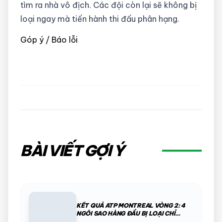
tìm ra nhà vô địch. Các đội còn lại sẽ không bị
loại ngay mà tiến hành thi đấu phân hạng.
Góp ý / Báo lỗi
BÀI VIẾT GỢI Ý
KẾT QUẢ ATP MONTREAL VÒNG 2: 4
NGÔI SAO HÀNG ĐẦU BỊ LOẠI CHỈ
TRONG MỘT ĐÊM