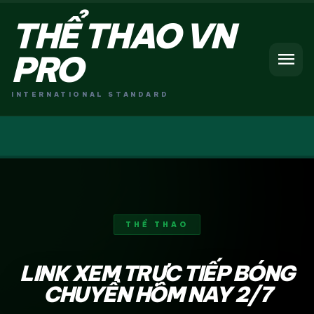
THỂ THAO VN
menu
PRO
INTERNATIONAL STANDARD
THỂ THAO
LINK XEM TRỰC TIẾP BÓNG
CHUYỀN HÔM NAY 2/7