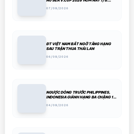
NỮ SEA V.CUP 2026 HÔM NAY 7/8:
VIỆT NAM VS INDONESIA
07/08/2026
ĐT VIỆT NAM BẤT NGỜ TĂNG HẠNG
SAU TRẬN THUA THÁI LAN
06/08/2026
NGƯỢC DÒNG TRƯỚC PHILIPPINES,
INDONESIA GIÀNH HẠNG BA CHẶNG 1
SEA V.CUP 2026
04/08/2026