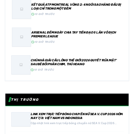
KẾT QUẢ ATP MONTREAL VÒNG 2: 4 NGÔI SAO HÀNG ĐẦU BỊ
LOẠI CHỈ TRONG MỘT ĐÊM
image
schedule
10 GIỜ TRƯỚC
ARSENAL ĐẾM NGÀY CHIA TAY TIỀN ĐẠO 5 LẦN VÔ ĐỊCH
PREMIER LEAGUE
image
schedule
10 GIỜ TRƯỚC
CHỦ NHÀ GIẢI CẦU LÔNG THẾ GIỚI 2026 QUYẾT ‘RỬA MẶT’
SAU BÊ BỐI PHÂN CHIM, THÚ HOANG
image
schedule
10 GIỜ TRƯỚC
THỊ TRƯỜNG
LINK XEM TRỰC TIẾP BÓNG CHUYỀN NỮ SEA V.CUP 2026 HÔM
NAY 7/8: VIỆT NAM VS INDONESIA
Cập nhật link xem trực tiếp bóng chuyền nữ SEA V.Cup 2026…