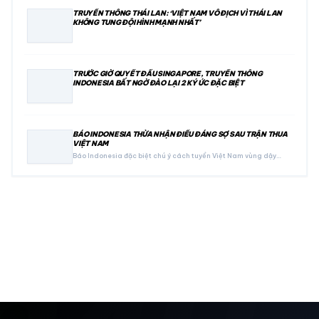
TRUYỀN THÔNG THÁI LAN: ‘VIỆT NAM VÔ ĐỊCH VÌ THÁI LAN
KHÔNG TUNG ĐỘI HÌNH MẠNH NHẤT’
TRƯỚC GIỜ QUYẾT ĐẤU SINGAPORE, TRUYỀN THÔNG
INDONESIA BẤT NGỜ ĐÀO LẠI 2 KÝ ỨC ĐẶC BIỆT
BÁO INDONESIA THỪA NHẬN ĐIỀU ĐÁNG SỢ SAU TRẬN THUA
VIỆT NAM
Báo Indonesia đặc biệt chú ý cách tuyển Việt Nam vùng dậy…