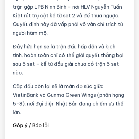
trận gặp LPB Ninh Bình – nơi HLV Nguyễn Tuấn
Kiệt rút trụ cột kể từ set 2 và để thua ngược.
Quyết định này đã vấp phải vô vàn chỉ trích từ
người hâm mộ.
Đây hứa hẹn sẽ là trận đấu hấp dẫn và kịch
tính, hoàn toàn chỉ có thể giải quyết thắng bại
sau 5 set – kể từ đầu giải chưa có trận 5 set
nào.
Cặp đấu còn lại sẽ là màn đọ sức giữa
VietinBank và Gunma Green Wings (phân hạng
5-8), nơi đại diện Nhật Bản đang chiếm ưu thế
lớn.
Góp ý / Báo lỗi