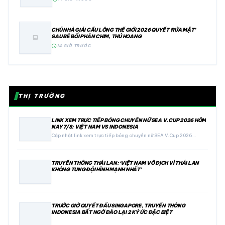
CHỦ NHÀ GIẢI CẦU LÔNG THẾ GIỚI 2026 QUYẾT ‘RỬA MẶT’
SAU BÊ BỐI PHÂN CHIM, THÚ HOANG
image
schedule
14 GIỜ TRƯỚC
THỊ TRƯỜNG
LINK XEM TRỰC TIẾP BÓNG CHUYỀN NỮ SEA V.CUP 2026 HÔM
NAY 7/8: VIỆT NAM VS INDONESIA
Cập nhật link xem trực tiếp bóng chuyền nữ SEA V.Cup 2026…
TRUYỀN THÔNG THÁI LAN: ‘VIỆT NAM VÔ ĐỊCH VÌ THÁI LAN
KHÔNG TUNG ĐỘI HÌNH MẠNH NHẤT’
TRƯỚC GIỜ QUYẾT ĐẤU SINGAPORE, TRUYỀN THÔNG
INDONESIA BẤT NGỜ ĐÀO LẠI 2 KÝ ỨC ĐẶC BIỆT