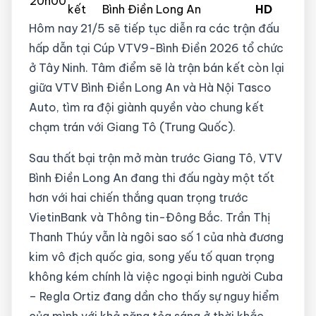
20h00
kết
Bình Điền Long An
HD
Hôm nay 21/5 sẽ tiếp tục diễn ra các trận đấu
hấp dẫn tại Cúp VTV9-Bình Điền 2026 tổ chức
ở Tây Ninh. Tâm điểm sẽ là trận bán kết còn lại
giữa VTV Bình Điền Long An và Hà Nội Tasco
Auto, tìm ra đội giành quyền vào chung kết
chạm trán với Giang Tô (Trung Quốc).
Sau thất bại trận mở màn trước Giang Tô, VTV
Bình Điền Long An đang thi đấu ngày một tốt
hơn với hai chiến thắng quan trọng trước
VietinBank và Thông tin-Đông Bắc. Trần Thị
Thanh Thúy vẫn là ngôi sao số 1 của nhà đương
kim vô địch quốc gia, song yếu tố quan trọng
không kém chính là việc ngoại binh người Cuba
– Regla Ortiz đang dần cho thấy sự nguy hiểm
của mình với khả năng tỏa sáng ở thời khắc