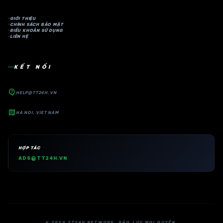
GIỚI THIỆU
CHÍNH SÁCH BẢO MẬT
ĐIỀU KHOẢN SỬ DỤNG
LIÊN HỆ
KẾT NỐI
contact_support
HELP@TT24H.VN
map
HA NOI, VIET NAM
HỢP TÁC
ADS@TT24H.VN
© 2026 TT24H NETWORK. BẢO LƯU MỌI QUYỀN.