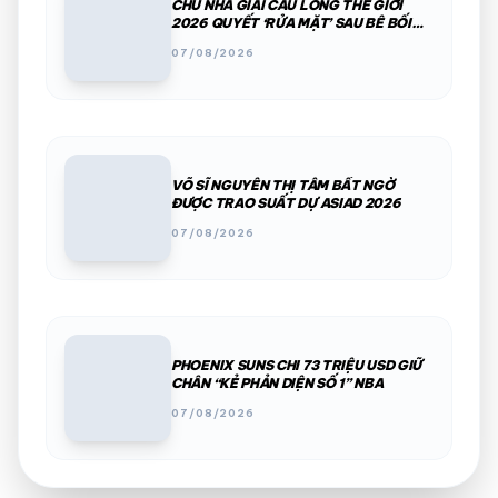
CHỦ NHÀ GIẢI CẦU LÔNG THẾ GIỚI
2026 QUYẾT ‘RỬA MẶT’ SAU BÊ BỐI
PHÂN CHIM, THÚ HOANG
07/08/2026
VÕ SĨ NGUYỄN THỊ TÂM BẤT NGỜ
ĐƯỢC TRAO SUẤT DỰ ASIAD 2026
07/08/2026
PHOENIX SUNS CHI 73 TRIỆU USD GIỮ
CHÂN “KẺ PHẢN DIỆN SỐ 1” NBA
07/08/2026