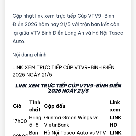
Cập nhật link xem trực tiếp Cúp VTV9-Bình
Điền 2026 hôm nay 21/5 với trận bán kết còn
lại giữa VTV Bình Điền Long An và Hà Nội Tasco
Auto.
Nội dung chính
LINK XEM TRỰC TIẾP CÚP VTV9-BÌNH ĐIỀN
2026 NGÀY 21/5
LINK XEM TRỰC TIẾP CÚP VTV9-BÌNH ĐIỀN
2026 NGÀY 21/5
Tính
Link
Giờ
Cặp đấu
chất
xem
Hạng
Gunma Green Wings vs
LINK
17h00
5-8
VietinBank
HD
Bán
Hà Nội Tasco Auto vs VTV
LINK