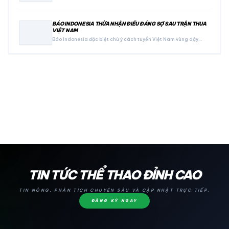
BÁO INDONESIA THỪA NHẬN ĐIỀU ĐÁNG SỢ SAU TRẬN THUA
VIỆT NAM
Báo Indonesia đặc biệt chú ý cách tuyển Việt Nam vùng dậy…
24H
TIN TỨC THỂ THAO ĐỈNH CAO
TIN NÓNG, PHÂN TÍCH CHUYÊN SÂU VÀ CẬP NHẬT TRỰC TIẾP.
ĐĂNG KÝ NGAY