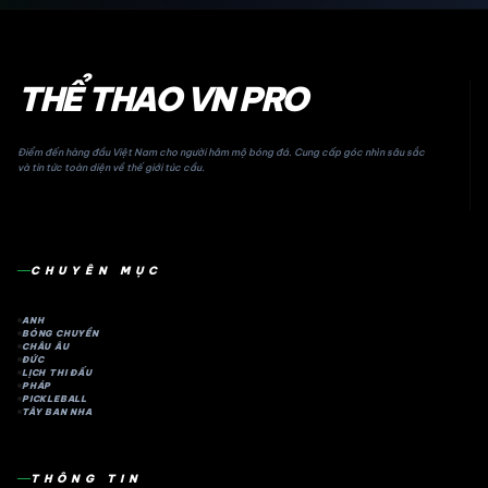
THỂ THAO VN PRO
Điểm đến hàng đầu Việt Nam cho người hâm mộ bóng đá. Cung cấp góc nhìn sâu sắc
và tin tức toàn diện về thế giới túc cầu.
CHUYÊN MỤC
ANH
BÓNG CHUYỀN
CHÂU ÂU
ĐỨC
LỊCH THI ĐẤU
PHÁP
PICKLEBALL
TÂY BAN NHA
THÔNG TIN