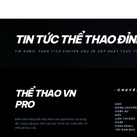
24H
TIN TỨC THỂ THAO ĐỈ
TIN NÓNG, PHÂN TÍCH CHUYÊN SÂU VÀ CẬP NHẬT TRỰC TI
THỂ THAO VN
CHUYÊ
PRO
ANH
BÓNG CHUYỀN
CHÂU ÂU
ĐỨC
LỊCH THI ĐẤU
Điểm đến hàng đầu Việt Nam cho người hâm mộ bóng
PHÁP
đá. Cung cấp góc nhìn sâu sắc và tin tức toàn diện về
PICKLEBALL
thế giới túc cầu.
TÂY BAN NHA