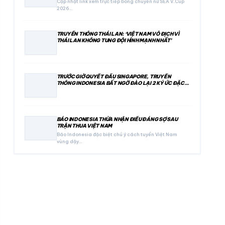
Cập nhật link xem trực tiếp bóng chuyền nữ SEA V.Cup
2026…
TRUYỀN THÔNG THÁI LAN: ‘VIỆT NAM VÔ ĐỊCH VÌ
THÁI LAN KHÔNG TUNG ĐỘI HÌNH MẠNH NHẤT’
TRƯỚC GIỜ QUYẾT ĐẤU SINGAPORE, TRUYỀN
THÔNG INDONESIA BẤT NGỜ ĐÀO LẠI 2 KÝ ỨC ĐẶC
BIỆT
BÁO INDONESIA THỪA NHẬN ĐIỀU ĐÁNG SỢ SAU
TRẬN THUA VIỆT NAM
Báo Indonesia đặc biệt chú ý cách tuyển Việt Nam
vùng dậy…