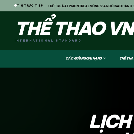
TIN TRỰC TIẾP
XÉT TRỤ SỞ KFA
• KẾT QUẢ ATP MONTREAL VÒNG 2: 4 NGÔI SAO HÀNG ĐẦU BỊ
THỂ THAO VN
INTERNATIONAL STANDARD
expand_more
CÁC GIẢI NGOẠI HẠNG
THỂ THA
LỊCH