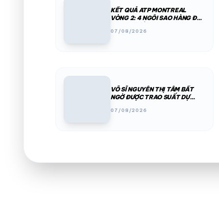
KẾT QUẢ ATP MONTREAL
VÒNG 2: 4 NGÔI SAO HÀNG ĐẦU
BỊ LOẠI CHỈ TRONG MỘT ĐÊM
07/08/2026
VÕ SĨ NGUYỄN THỊ TÂM BẤT
NGỜ ĐƯỢC TRAO SUẤT DỰ
ASIAD 2026
07/08/2026