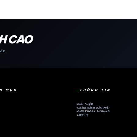
NH CAO
ẾP.
N MỤC
THÔNG TIN
GIỚI THIỆU
CHÍNH SÁCH BẢO MẬT
ĐIỀU KHOẢN SỬ DỤNG
LIÊN HỆ