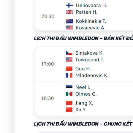
LỊCH THI ĐẤU WIMBLEDON – BÁN KẾT ĐÔ
LỊCH THI ĐẤU WIMBLEDON – CHUNG KẾT