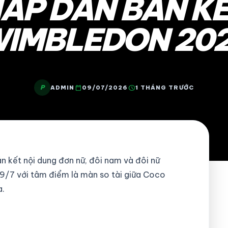
ẤP DẪN BÁN K
IMBLEDON 20
P
calendar_today
schedule
ADMIN
09/07/2026
1 THÁNG TRƯỚC
án kết nội dung đơn nữ, đôi nam và đôi nữ
9/7 với tâm điểm là màn so tài giữa Coco
a.