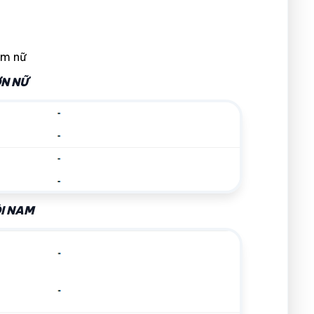
am nữ
ƠN NỮ
ÔI NAM