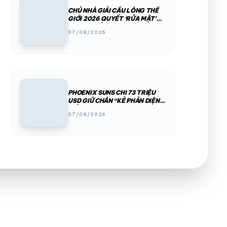
CHỦ NHÀ GIẢI CẦU LÔNG THẾ
GIỚI 2026 QUYẾT ‘RỬA MẶT’
SAU BÊ BỐI PHÂN CHIM, THÚ
07/08/2026
HOANG
PHOENIX SUNS CHI 73 TRIỆU
USD GIỮ CHÂN “KẺ PHẢN DIỆN
SỐ 1” NBA
07/08/2026