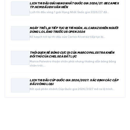
LỊCH THI ĐẤU GIẢI HẠNG NHẤT QUỐC GIA 2026/27: BECAMEX
TP.HCM ĐẤU ĐH VĂN HIẾN
Lịch thi đấu vòng 1 giải Hạng Nhất Quốc gia 2026/27 đã…
NGÀY TRỞ LẠI TIẾP TỤC BỊ TRÌ HOÃN, ALCARAZ KHIẾN NGƯỜI
DÙNG LO LẮNG TRƯỚC US OPEN 2026
Kế hoạch trở lại thi đấu của Carlos Alcaraz tiếp tục bị…
THÓI QUEN RÊ BÓNG CỰC DỊ CỦA MARCO PALESTRA KHIẾN
ĐỐI THỦ CỦA CHELSEA BẤT LỰC
Marco Palestra thuận chân phải nhưng thường dẫn bóng bằng
chân trái,…
LỊCH THI ĐẤU CÚP QUỐC GIA 2026/2027: XÁC ĐỊNH CÁC CẶP
ĐẤU VÒNG LOẠI
Kết quả phân nhánh Cúp Quốc gia 2026/2027 mở ra lộ trình…