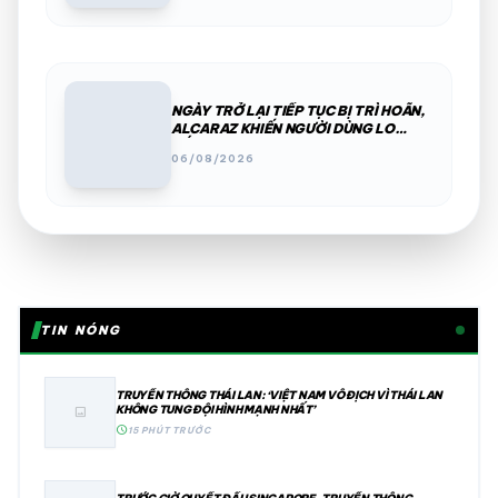
NGÀY TRỞ LẠI TIẾP TỤC BỊ TRÌ HOÃN,
ALCARAZ KHIẾN NGƯỜI DÙNG LO
LẮNG TRƯỚC US OPEN 2026
06/08/2026
TIN NÓNG
TRUYỀN THÔNG THÁI LAN: ‘VIỆT NAM VÔ ĐỊCH VÌ THÁI LAN
KHÔNG TUNG ĐỘI HÌNH MẠNH NHẤT’
image
schedule
15 PHÚT TRƯỚC