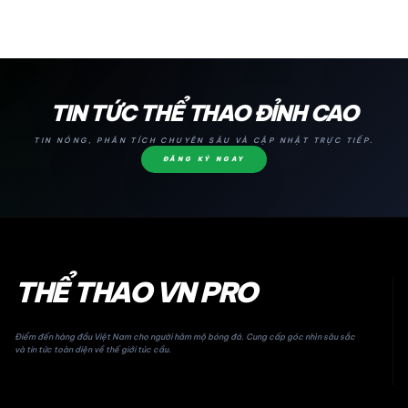
24H
TIN TỨC THỂ THAO ĐỈNH CAO
TIN NÓNG, PHÂN TÍCH CHUYÊN SÂU VÀ CẬP NHẬT TRỰC TIẾP.
ĐĂNG KÝ NGAY
THỂ THAO VN PRO
Điểm đến hàng đầu Việt Nam cho người hâm mộ bóng đá. Cung cấp góc nhìn sâu sắc
và tin tức toàn diện về thế giới túc cầu.