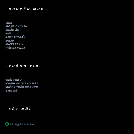
CHUYÊN MỤC
ANH
BÓNG CHUYỀN
CHÂU ÂU
ĐỨC
LỊCH THI ĐẤU
PHÁP
PICKLEBALL
TÂY BAN NHA
THÔNG TIN
GIỚI THIỆU
CHÍNH SÁCH BẢO MẬT
ĐIỀU KHOẢN SỬ DỤNG
LIÊN HỆ
KẾT NỐI
contact_support
HELP@TT24H.VN