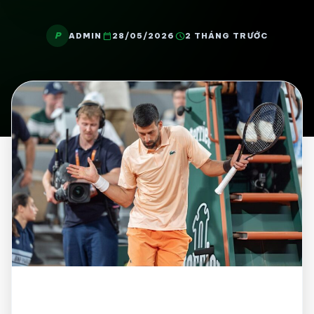
P
calendar_today
schedule
ADMIN
28/05/2026
2 THÁNG TRƯỚC