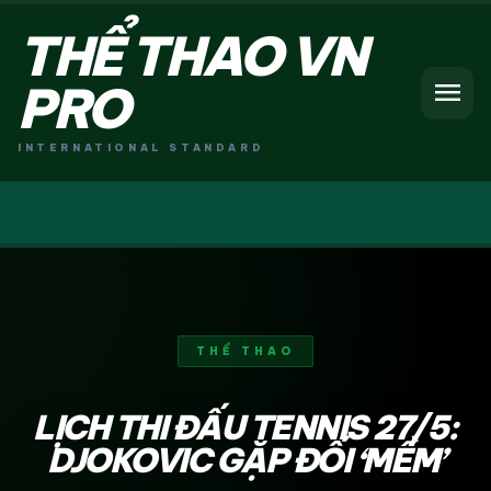
THỂ THAO VN
menu
PRO
INTERNATIONAL STANDARD
THỂ THAO
LỊCH THI ĐẤU TENNIS 27/5:
DJOKOVIC GẶP ĐỐI ‘MỀM’