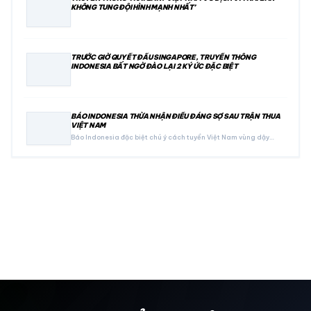
KHÔNG TUNG ĐỘI HÌNH MẠNH NHẤT’
TRƯỚC GIỜ QUYẾT ĐẤU SINGAPORE, TRUYỀN THÔNG
INDONESIA BẤT NGỜ ĐÀO LẠI 2 KÝ ỨC ĐẶC BIỆT
BÁO INDONESIA THỪA NHẬN ĐIỀU ĐÁNG SỢ SAU TRẬN THUA
VIỆT NAM
Báo Indonesia đặc biệt chú ý cách tuyển Việt Nam vùng dậy…