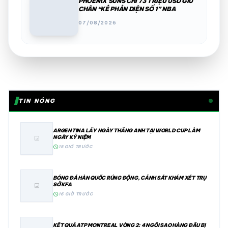
PHOENIX SUNS CHI 73 TRIỆU USD GIỮ
CHÂN “KẺ PHẢN DIỆN SỐ 1” NBA
07/08/2026
TIN NÓNG
ARGENTINA LẤY NGÀY THẮNG ANH TẠI WORLD CUP LÀM
NGÀY KỶ NIỆM
image
schedule
15 GIỜ TRƯỚC
BÓNG ĐÁ HÀN QUỐC RÚNG ĐỘNG, CẢNH SÁT KHÁM XÉT TRỤ
SỞ KFA
image
schedule
16 GIỜ TRƯỚC
KẾT QUẢ ATP MONTREAL VÒNG 2: 4 NGÔI SAO HÀNG ĐẦU BỊ