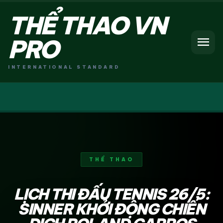
THỂ THAO VN
menu
PRO
INTERNATIONAL STANDARD
THỂ THAO
LỊCH THI ĐẤU TENNIS 26/5:
SINNER KHỞI ĐỘNG CHIẾN