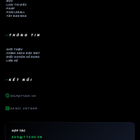
ĐỨC
LỊCH THI ĐẤU
PHÁP
PICKLEBALL
TÂY BAN NHA
THÔNG TIN
GIỚI THIỆU
CHÍNH SÁCH BẢO MẬT
ĐIỀU KHOẢN SỬ DỤNG
LIÊN HỆ
KẾT NỐI
contact_support
HELP@TT24H.VN
map
HA NOI, VIET NAM
HỢP TÁC
ADS@TT24H.VN