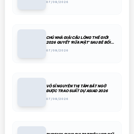
07/08/2026
CHỦ NHÀ GIẢI CẦU LÔNG THẾ GIỚI
2026 QUYẾT ‘RỬA MẶT’ SAU BÊ BỐI
PHÂN CHIM, THÚ HOANG
07/08/2026
VÕ SĨ NGUYỄN THỊ TÂM BẤT NGỜ
ĐƯỢC TRAO SUẤT DỰ ASIAD 2026
07/08/2026