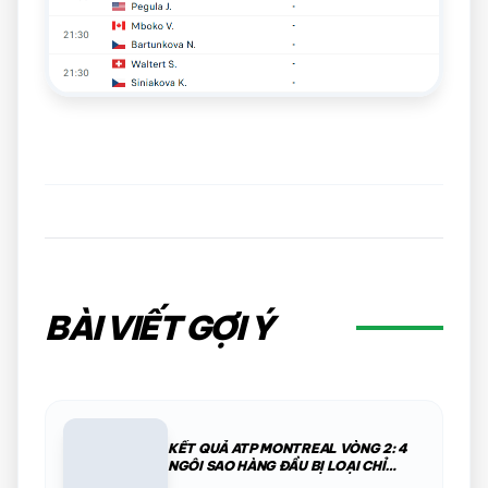
BÀI VIẾT GỢI Ý
KẾT QUẢ ATP MONTREAL VÒNG 2: 4
NGÔI SAO HÀNG ĐẦU BỊ LOẠI CHỈ
TRONG MỘT ĐÊM