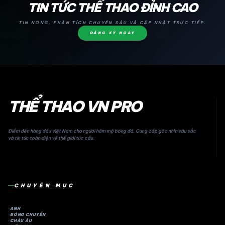
24H
TIN TỨC THỂ THAO ĐỈNH CAO
TIN NÓNG, PHÂN TÍCH CHUYÊN SÂU VÀ CẬP NHẬT TRỰC TIẾP.
ĐĂNG KÝ NGAY
THỂ THAO VN PRO
Điểm đến hàng đầu Việt Nam cho người hâm mộ bóng đá. Cung cấp góc nhìn sâu sắc
và tin tức toàn diện về thế giới túc cầu.
CHUYÊN MỤC
ANH
BÓNG CHUYỀN
CHÂU ÂU