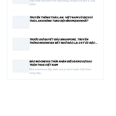
Cập nhật link xem trực tiếp bóng chuyền nữ SEA V.Cup
2026…
TRUYỀN THÔNG THÁI LAN: ‘VIỆT NAM VÔ ĐỊCH VÌ
THÁI LAN KHÔNG TUNG ĐỘI HÌNH MẠNH NHẤT’
TRƯỚC GIỜ QUYẾT ĐẤU SINGAPORE, TRUYỀN
THÔNG INDONESIA BẤT NGỜ ĐÀO LẠI 2 KÝ ỨC ĐẶC
BIỆT
BÁO INDONESIA THỪA NHẬN ĐIỀU ĐÁNG SỢ SAU
TRẬN THUA VIỆT NAM
Báo Indonesia đặc biệt chú ý cách tuyển Việt Nam
vùng dậy…