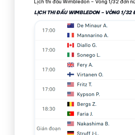
Lịch thi đấu Wimbledon – Vòng 1/32 đơn n
LỊCH THI ĐẤU WIMBLEDON – VÒNG 1/32