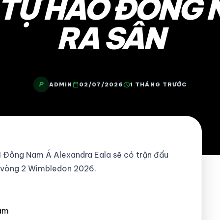
 TỰ HÀO ĐÔNG 
RA SÂN
P
calendar_today
schedule
ADMIN
02/07/2026
1 THÁNG TRƯỚC
ố 1 Đông Nam Á Alexandra Eala sẽ có trận đấu
ở vòng 2 Wimbledon 2026.
nam