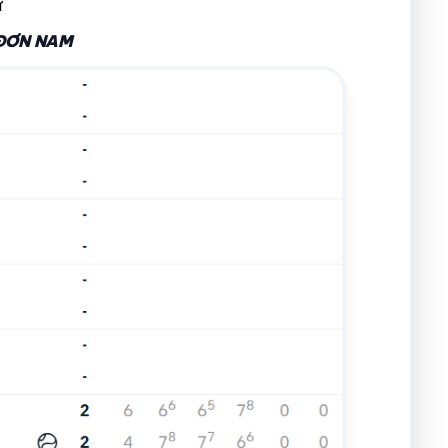
ữ
 ĐƠN NAM