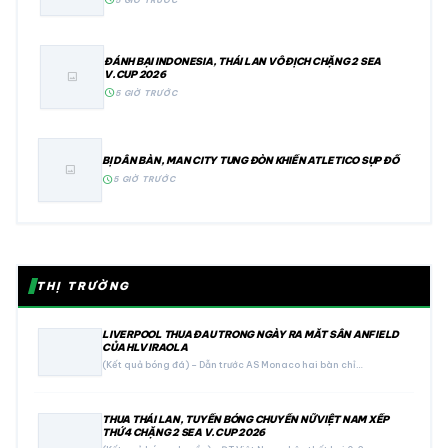
ĐÁNH BẠI INDONESIA, THÁI LAN VÔ ĐỊCH CHẶNG 2 SEA
V.CUP 2026
image
schedule
5 GIỜ TRƯỚC
BỊ DẪN BÀN, MAN CITY TUNG ĐÒN KHIẾN ATLETICO SỤP ĐỔ
image
schedule
5 GIỜ TRƯỚC
THỊ TRƯỜNG
LIVERPOOL THUA ĐAU TRONG NGÀY RA MẮT SÂN ANFIELD
CỦA HLV IRAOLA
(Kết quả bóng đá) – Dẫn trước AS Monaco hai bàn chỉ…
THUA THÁI LAN, TUYỂN BÓNG CHUYỀN NỮ VIỆT NAM XẾP
THỨ 4 CHẶNG 2 SEA V.CUP 2026