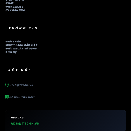
PHÁP
PICKLEBALL
TÂY BAN NHA
THÔNG TIN
GIỚI THIỆU
CHÍNH SÁCH BẢO MẬT
ĐIỀU KHOẢN SỬ DỤNG
LIÊN HỆ
KẾT NỐI
contact_support
HELP@TT24H.VN
map
HA NOI, VIET NAM
HỢP TÁC
ADS@TT24H.VN