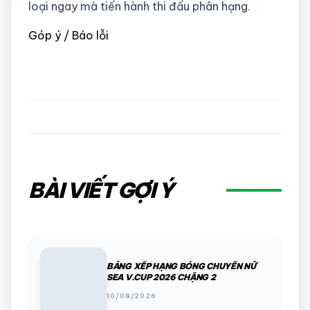
loại ngay mà tiến hành thi đấu phân hạng.
Góp ý / Báo lỗi
BÀI VIẾT GỢI Ý
BẢNG XẾP HẠNG BÓNG CHUYỀN NỮ
SEA V.CUP 2026 CHẶNG 2
10/08/2026