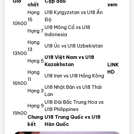
Giờ
Cặp đấu
chất
xem
Hạng
U18 Kyrgyzstan vs U18 Ấn
15
Độ
10h00
U18 Mông Cổ vs U18
Hạng 7
Indonesia
Hạng
U18 Úc vs U18 Uzbekistan
13
13h00
U18 Việt Nam vs U18
Hạng 5
Kazakhstan
LINK
HD
Hạng
U18 Iran vs U18 Hồng Kông
11
16h00
U18 Nhật Bản vs U18 Thái
Hạng 3
Lan
U18 Đài Bắc Trung Hoa vs
Hạng 9
U18 Philippines
19h00
Chung
U18 Trung Quốc vs U18
kết
Hàn Quốc