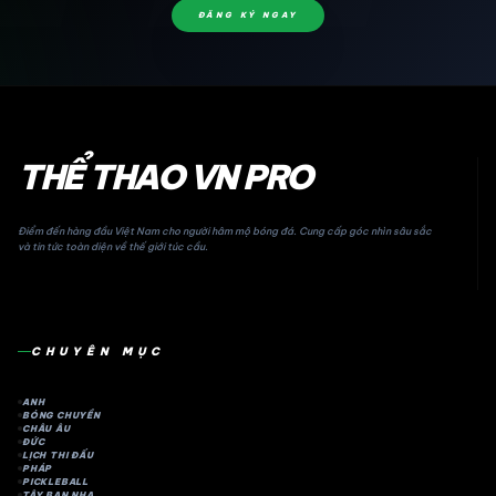
ĐĂNG KÝ NGAY
THỂ THAO VN PRO
Điểm đến hàng đầu Việt Nam cho người hâm mộ bóng đá. Cung cấp góc nhìn sâu sắc
và tin tức toàn diện về thế giới túc cầu.
CHUYÊN MỤC
ANH
BÓNG CHUYỀN
CHÂU ÂU
ĐỨC
LỊCH THI ĐẤU
PHÁP
PICKLEBALL
TÂY BAN NHA