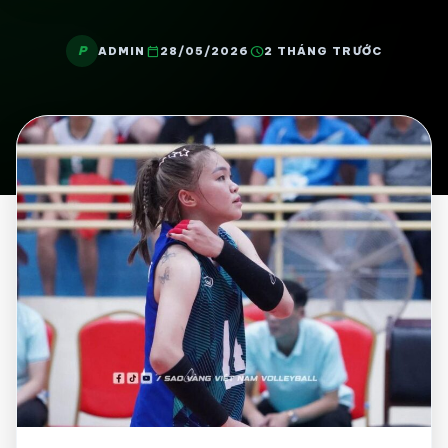
P
calendar_today
schedule
ADMIN
28/05/2026
2 THÁNG TRƯỚC