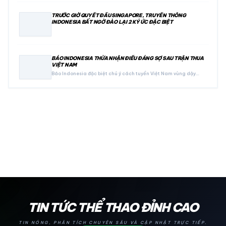
TRƯỚC GIỜ QUYẾT ĐẤU SINGAPORE, TRUYỀN THÔNG
INDONESIA BẤT NGỜ ĐÀO LẠI 2 KÝ ỨC ĐẶC BIỆT
BÁO INDONESIA THỪA NHẬN ĐIỀU ĐÁNG SỢ SAU TRẬN THUA
VIỆT NAM
Báo Indonesia đặc biệt chú ý cách tuyển Việt Nam vùng dậy…
24H
TIN TỨC THỂ THAO ĐỈNH CAO
TIN NÓNG, PHÂN TÍCH CHUYÊN SÂU VÀ CẬP NHẬT TRỰC TIẾP.