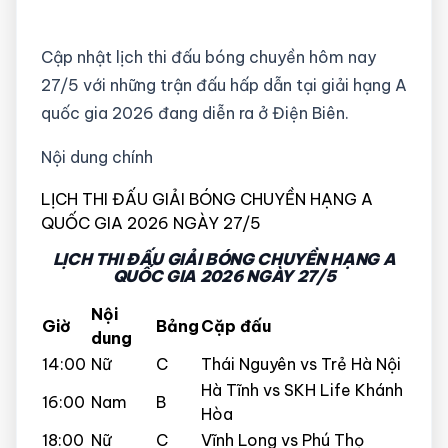
Cập nhật lịch thi đấu bóng chuyền hôm nay
27/5 với những trận đấu hấp dẫn tại giải hạng A
quốc gia 2026 đang diễn ra ở Điện Biên.
Nội dung chính
LỊCH THI ĐẤU GIẢI BÓNG CHUYỀN HẠNG A
QUỐC GIA 2026 NGÀY 27/5
LỊCH THI ĐẤU GIẢI BÓNG CHUYỀN HẠNG A
QUỐC GIA 2026 NGÀY 27/5
Nội
Giờ
Bảng
Cặp đấu
dung
14:00
Nữ
C
Thái Nguyên vs Trẻ Hà Nội
Hà Tĩnh vs SKH Life Khánh
16:00
Nam
B
Hòa
18:00
Nữ
C
Vĩnh Long vs Phú Thọ