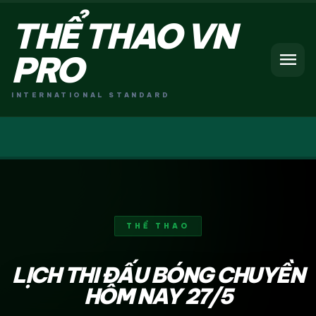
THỂ THAO VN
menu
PRO
INTERNATIONAL STANDARD
THỂ THAO
LỊCH THI ĐẤU BÓNG CHUYỀN
HÔM NAY 27/5