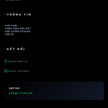
THÔNG TIN
GIỚI THIỆU
CHÍNH SÁCH BẢO MẬT
ĐIỀU KHOẢN SỬ DỤNG
LIÊN HỆ
KẾT NỐI
contact_support
HELP@TT24H.VN
map
HA NOI, VIET NAM
HỢP TÁC
ADS@TT24H.VN