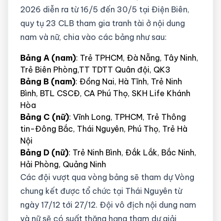
2026 diễn ra từ 16/5 đến 30/5 tại Điện Biên,
quy tụ 23 CLB tham gia tranh tài ở nội dung
nam và nữ, chia vào các bảng như sau:
Bảng A (nam)
: Trẻ TPHCM, Đà Nẵng, Tây Ninh,
Trẻ Biên Phòng,TT TDTT Quân đội, QK3
Bảng B (nam)
: Đồng Nai, Hà Tĩnh, Trẻ Ninh
Bình, BTL CSCĐ, CA Phú Thọ, SKH Life Khánh
Hòa
Bảng C (nữ)
: Vĩnh Long, TPHCM, Trẻ Thông
tin-Đông Bắc, Thái Nguyên, Phú Thọ, Trẻ Hà
Nội
Bảng D (nữ)
: Trẻ Ninh Bình, Đắk Lắk, Bắc Ninh,
Hải Phòng, Quảng Ninh
Các đội vượt qua vòng bảng sẽ tham dự Vòng
chung kết được tổ chức tại Thái Nguyên từ
ngày 17/12 tới 27/12. Đội vô địch nội dung nam
và nữ sẽ có suất thăng hạng tham dự giải