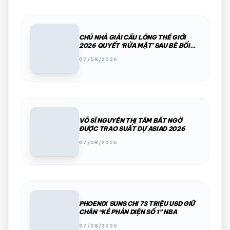
CHỦ NHÀ GIẢI CẦU LÔNG THẾ GIỚI
2026 QUYẾT ‘RỬA MẶT’ SAU BÊ BỐI
PHÂN CHIM, THÚ HOANG
07/08/2026
VÕ SĨ NGUYỄN THỊ TÂM BẤT NGỜ
ĐƯỢC TRAO SUẤT DỰ ASIAD 2026
07/08/2026
PHOENIX SUNS CHI 73 TRIỆU USD GIỮ
CHÂN “KẺ PHẢN DIỆN SỐ 1” NBA
07/08/2026