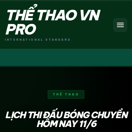
THỂ THAO VN
menu
PRO
INTERNATIONAL STANDARD
THỂ THAO
LỊCH THI ĐẤU BÓNG CHUYỀN
HÔM NAY 11/6