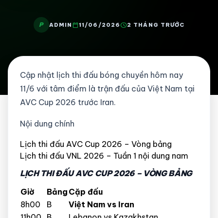
P
calendar_today
schedule
ADMIN
11/06/2026
2 THÁNG TRƯỚC
Cập nhật lịch thi đấu bóng chuyền hôm nay
11/6 với tâm điểm là trận đấu của Việt Nam tại
AVC Cup 2026 trước Iran.
Nội dung chính
Lịch thi đấu AVC Cup 2026 – Vòng bảng
Lịch thi đấu VNL 2026 – Tuần 1 nội dung nam
LỊCH THI ĐẤU AVC CUP 2026 – VÒNG BẢNG
Giờ
Bảng
Cặp đấu
8h00
B
Việt Nam vs Iran
11h00
B
Lebanon vs Kazakhstan