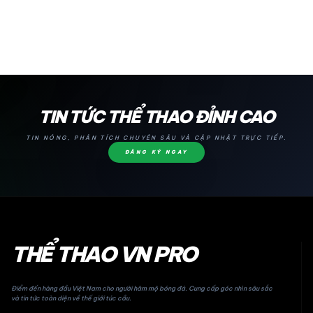
24H
TIN TỨC THỂ THAO ĐỈNH CAO
TIN NÓNG, PHÂN TÍCH CHUYÊN SÂU VÀ CẬP NHẬT TRỰC TIẾP.
ĐĂNG KÝ NGAY
THỂ THAO VN PRO
Điểm đến hàng đầu Việt Nam cho người hâm mộ bóng đá. Cung cấp góc nhìn sâu sắc
và tin tức toàn diện về thế giới túc cầu.