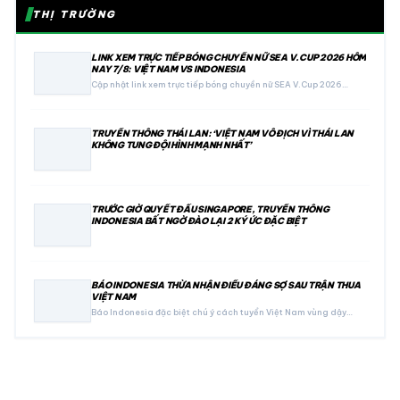
THỊ TRƯỜNG
LINK XEM TRỰC TIẾP BÓNG CHUYỀN NỮ SEA V.CUP 2026 HÔM
NAY 7/8: VIỆT NAM VS INDONESIA
Cập nhật link xem trực tiếp bóng chuyền nữ SEA V.Cup 2026…
TRUYỀN THÔNG THÁI LAN: ‘VIỆT NAM VÔ ĐỊCH VÌ THÁI LAN
KHÔNG TUNG ĐỘI HÌNH MẠNH NHẤT’
TRƯỚC GIỜ QUYẾT ĐẤU SINGAPORE, TRUYỀN THÔNG
INDONESIA BẤT NGỜ ĐÀO LẠI 2 KÝ ỨC ĐẶC BIỆT
BÁO INDONESIA THỪA NHẬN ĐIỀU ĐÁNG SỢ SAU TRẬN THUA
VIỆT NAM
Báo Indonesia đặc biệt chú ý cách tuyển Việt Nam vùng dậy…