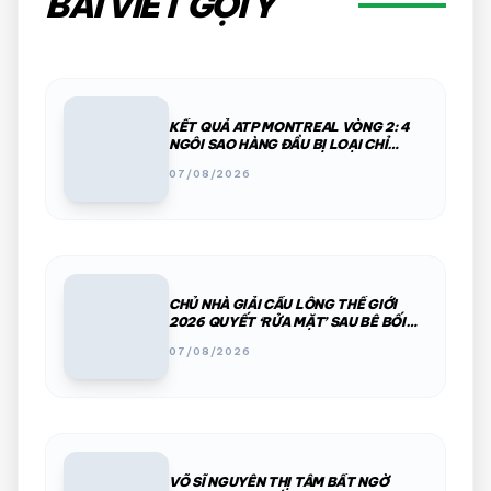
BÀI VIẾT GỢI Ý
KẾT QUẢ ATP MONTREAL VÒNG 2: 4
NGÔI SAO HÀNG ĐẦU BỊ LOẠI CHỈ
TRONG MỘT ĐÊM
07/08/2026
CHỦ NHÀ GIẢI CẦU LÔNG THẾ GIỚI
2026 QUYẾT ‘RỬA MẶT’ SAU BÊ BỐI
PHÂN CHIM, THÚ HOANG
07/08/2026
VÕ SĨ NGUYỄN THỊ TÂM BẤT NGỜ