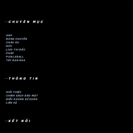
CHUYÊN MỤC
ANH
BÓNG CHUYỀN
CHÂU ÂU
ĐỨC
LỊCH THI ĐẤU
PHÁP
PICKLEBALL
TÂY BAN NHA
THÔNG TIN
GIỚI THIỆU
CHÍNH SÁCH BẢO MẬT
ĐIỀU KHOẢN SỬ DỤNG
LIÊN HỆ
KẾT NỐI