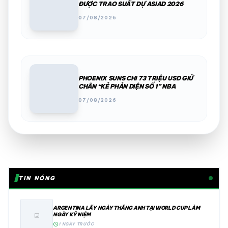
ĐƯỢC TRAO SUẤT DỰ ASIAD 2026
07/08/2026
PHOENIX SUNS CHI 73 TRIỆU USD GIỮ
CHÂN “KẺ PHẢN DIỆN SỐ 1” NBA
07/08/2026
TIN NÓNG
ARGENTINA LẤY NGÀY THẮNG ANH TẠI WORLD CUP LÀM
NGÀY KỶ NIỆM
image
schedule
1 NGÀY TRƯỚC