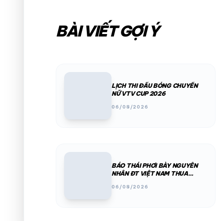
BÀI VIẾT GỢI Ý
LỊCH THI ĐẤU BÓNG CHUYỀN
NỮ VTV CUP 2026
06/08/2026
BÁO THÁI PHƠI BÀY NGUYÊN
NHÂN ĐT VIỆT NAM THUA
CHOÁNG VÁNG
06/08/2026