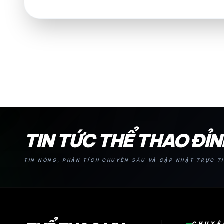
24H
TIN TỨC THỂ THAO ĐỈ
TIN NÓNG, PHÂN TÍCH CHUYÊN SÂU VÀ CẬP NHẬT TRỰC TI
CHUYÊ