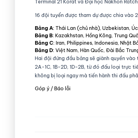
Terminal 21 Korat và Đại học Nakhon Ratc
16 đội tuyển được tham dự được chia vào 2
Bảng A
: Thái Lan (chủ nhà), Uzbekistan, Ú
Bảng B
: Kazakhstan, Hồng Kông, Trung Qu
Bảng C
: Iran, Philippines, Indonesia, Nhật
Bảng D
: Việt Nam, Hàn Quốc, Đài Bắc Tru
Hai đội đứng đầu bảng sẽ giành quyền vào t
2A-1C, 1B-2D, 1D-2B, từ đó đấu loại trực ti
không bị loại ngay mà tiến hành thi đấu ph
Góp ý / Báo lỗi