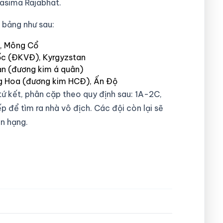
hasima Rajabhat.
 bảng như sau:
c, Mông Cổ
ốc (ĐKVĐ), Kyrgyzstan
 Bản (đương kim á quân)
ng Hoa (đương kim HCĐ), Ấn Độ
ứ kết, phân cặp theo quy định sau: 1A-2C,
ếp để tìm ra nhà vô địch. Các đội còn lại sẽ
ân hạng.