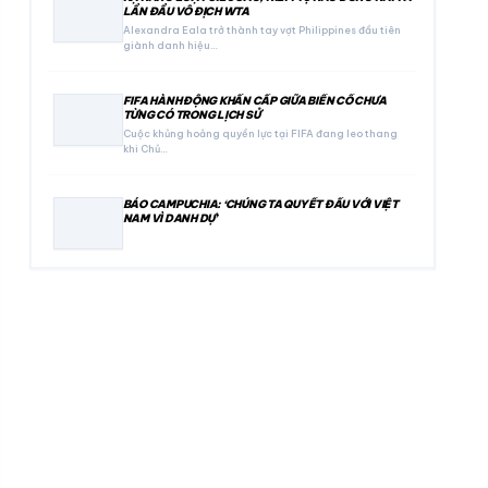
LẦN ĐẦU VÔ ĐỊCH WTA
Alexandra Eala trở thành tay vợt Philippines đầu tiên
giành danh hiệu…
FIFA HÀNH ĐỘNG KHẨN CẤP GIỮA BIẾN CỐ CHƯA
TỪNG CÓ TRONG LỊCH SỬ
Cuộc khủng hoảng quyền lực tại FIFA đang leo thang
khi Chủ…
BÁO CAMPUCHIA: ‘CHÚNG TA QUYẾT ĐẤU VỚI VIỆT
NAM VÌ DANH DỰ’