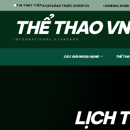
TIN TRỰC TIẾP
, CHELSEA VẪN THUA CAY ĐẮNG TRƯỚC JUVENTUS
• ARSENAL NHẬN CẢNH BÁO
THỂ THAO VN
INTERNATIONAL STANDARD
expand_more
CÁC GIẢI NGOẠI HẠNG
THỂ THA
LỊCH 