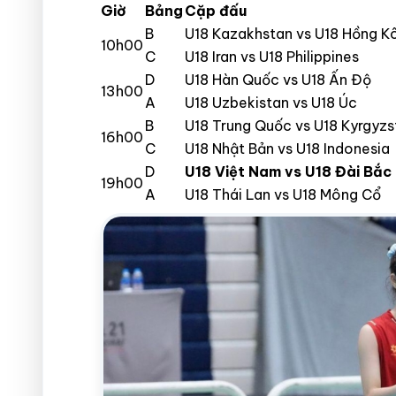
Giờ
Bảng
Cặp đấu
B
U18 Kazakhstan vs U18 Hồng K
10h00
C
U18 Iran vs U18 Philippines
D
U18 Hàn Quốc vs U18 Ấn Độ
13h00
A
U18 Uzbekistan vs U18 Úc
B
U18 Trung Quốc vs U18 Kyrgyzs
16h00
C
U18 Nhật Bản vs U18 Indonesia
D
U18 Việt Nam vs U18 Đài Bắc
19h00
A
U18 Thái Lan vs U18 Mông Cổ