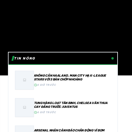
TIN NÓNG
KHÔNG CẦN HAALAND, MAN CITY HẠ K-LEAGUE
STARS VỚI 3 BÀN CHỚP NHOÁNG
image
schedule
6 GIỜ TRƯỚC
TUNG HÀNG LOẠT TÂN BINH, CHELSEA VẪN THUA
CAY ĐẮNG TRƯỚC JUVENTUS
image
schedule
6 GIỜ TRƯỚC
ARSENAL NHẬN CẢNH BÁO CHẤN ĐỘNG VÌ BOM