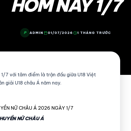
HÔM NAY 1/7
P
calendar_today
schedule
ADMIN
01/07/2026
1 THÁNG TRƯỚC
1/7 với tâm điểm là trận đấu giữa U18 Việt
ân giải U18 châu Á năm nay.
UYỀN NỮ CHÂU Á 2026 NGÀY 1/7
 CHUYỀN NỮ CHÂU Á