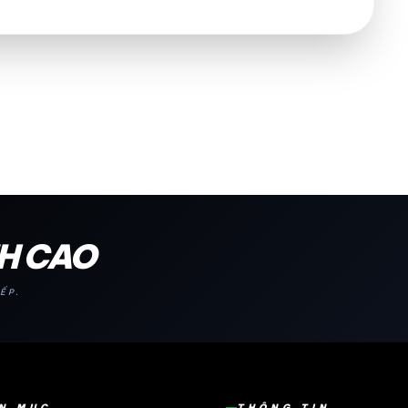
NH CAO
ẾP.
N MỤC
THÔNG TIN