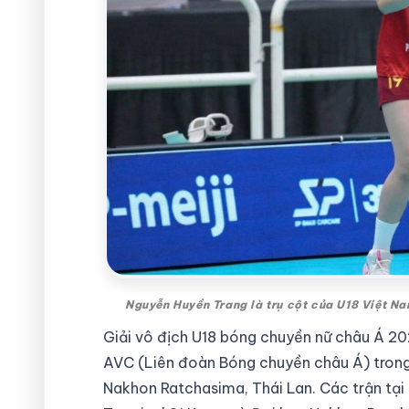
Nguyễn Huyền Trang là trụ cột của U18 Việt N
Giải vô địch U18 bóng chuyền nữ châu Á 202
AVC (Liên đoàn Bóng chuyền châu Á) trong 
Nakhon Ratchasima, Thái Lan. Các trận tại g