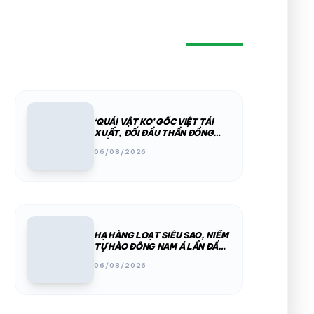
‘QUÁI VẬT KO’ GỐC VIỆT TÁI
XUẤT, ĐỐI ĐẦU THẦN ĐỒNG
BẤT BẠI BRAZIL
06/08/2026
HẠ HÀNG LOẠT SIÊU SAO, NIỀM
TỰ HÀO ĐÔNG NAM Á LẦN ĐẦU
VÔ ĐỊCH WTA
06/08/2026