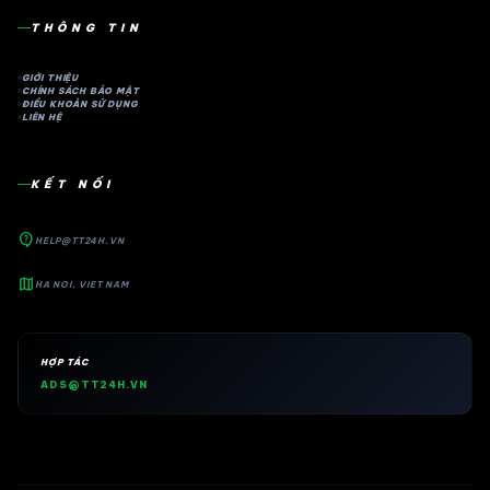
THÔNG TIN
GIỚI THIỆU
CHÍNH SÁCH BẢO MẬT
ĐIỀU KHOẢN SỬ DỤNG
LIÊN HỆ
KẾT NỐI
contact_support
HELP@TT24H.VN
map
HA NOI, VIET NAM
HỢP TÁC
ADS@TT24H.VN