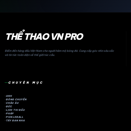
THỂ THAO VN PRO
Điểm đến hàng đầu Việt Nam cho người hâm mộ bóng đá. Cung cấp góc nhìn sâu sắc
và tin tức toàn diện về thế giới túc cầu.
CHUYÊN MỤC
ANH
BÓNG CHUYỀN
CHÂU ÂU
ĐỨC
LỊCH THI ĐẤU
PHÁP
PICKLEBALL
TÂY BAN NHA