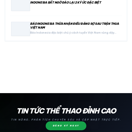
INDONESIA BẤT NGỜ ĐÀO LẠI 2 KÝ ỨC ĐẶC BIỆT
BÁO INDONESIA THỪA NHẬN ĐIỀU ĐÁNG SỢ SAU TRẬN THUA
VIỆT NAM
Báo Indonesia đặc biệt chú ý cách tuyển Việt Nam vùng dậy…
24H
TIN TỨC THỂ THAO ĐỈNH CAO
TIN NÓNG, PHÂN TÍCH CHUYÊN SÂU VÀ CẬP NHẬT TRỰC TIẾP.
ĐĂNG KÝ NGAY