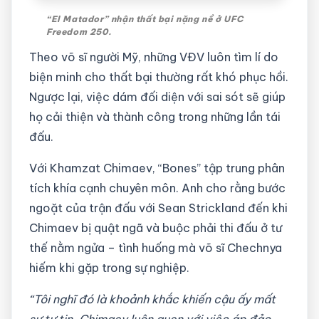
“El Matador” nhận thất bại nặng nề ở UFC
Freedom 250.
Theo võ sĩ người Mỹ, những VĐV luôn tìm lí do
biện minh cho thất bại thường rất khó phục hồi.
Ngược lại, việc dám đối diện với sai sót sẽ giúp
họ cải thiện và thành công trong những lần tái
đấu.
Với Khamzat Chimaev, “Bones” tập trung phân
tích khía cạnh chuyên môn. Anh cho rằng bước
ngoặt của trận đấu với Sean Strickland đến khi
Chimaev bị quật ngã và buộc phải thi đấu ở tư
thế nằm ngửa – tình huống mà võ sĩ Chechnya
hiếm khi gặp trong sự nghiệp.
“Tôi nghĩ đó là khoảnh khắc khiến cậu ấy mất
sự tự tin. Chimaev luôn quen với việc áp đảo