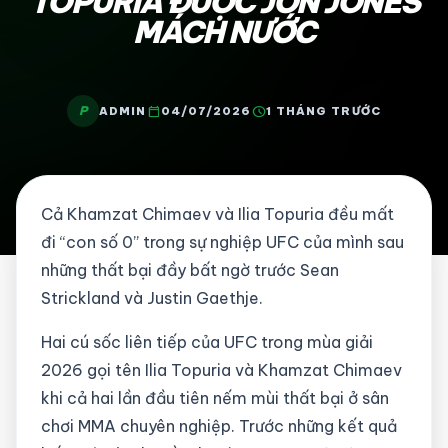
TOPURIA ĐƯỢC JON JONES
MÁCH NƯỚC
P
calendar_today
schedule
ADMIN
04/07/2026
1 THÁNG TRƯỚC
Cả Khamzat Chimaev và Ilia Topuria đều mất
đi “con số 0” trong sự nghiệp UFC của mình sau
những thất bại đầy bất ngờ trước Sean
Strickland và Justin Gaethje.
Hai cú sốc liên tiếp của UFC trong mùa giải
2026 gọi tên Ilia Topuria và Khamzat Chimaev
khi cả hai lần đầu tiên nếm mùi thất bại ở sân
chơi MMA chuyên nghiệp. Trước những kết quả