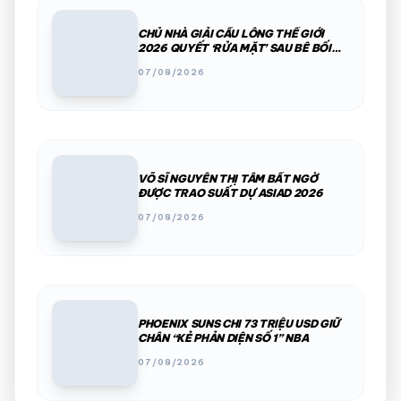
CHỦ NHÀ GIẢI CẦU LÔNG THẾ GIỚI
2026 QUYẾT ‘RỬA MẶT’ SAU BÊ BỐI
PHÂN CHIM, THÚ HOANG
07/08/2026
VÕ SĨ NGUYỄN THỊ TÂM BẤT NGỜ
ĐƯỢC TRAO SUẤT DỰ ASIAD 2026
07/08/2026
PHOENIX SUNS CHI 73 TRIỆU USD GIỮ
CHÂN “KẺ PHẢN DIỆN SỐ 1” NBA
07/08/2026