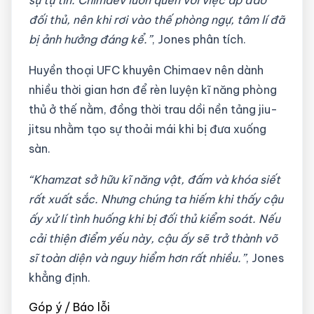
đối thủ, nên khi rơi vào thế phòng ngự, tâm lí đã
bị ảnh hưởng đáng kể.”
, Jones phân tích.
Huyền thoại UFC khuyên Chimaev nên dành
nhiều thời gian hơn để rèn luyện kĩ năng phòng
thủ ở thế nằm, đồng thời trau dồi nền tảng jiu-
jitsu nhằm tạo sự thoải mái khi bị đưa xuống
sàn.
“Khamzat sở hữu kĩ năng vật, đấm và khóa siết
rất xuất sắc. Nhưng chúng ta hiếm khi thấy cậu
ấy xử lí tình huống khi bị đối thủ kiểm soát. Nếu
cải thiện điểm yếu này, cậu ấy sẽ trở thành võ
sĩ toàn diện và nguy hiểm hơn rất nhiều.”
, Jones
khẳng định.
Góp ý / Báo lỗi