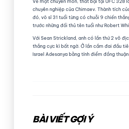
Về mặt chuyên môn, thất bại tại UFC 328 l
chuyên nghiệp của Chimaev. Thành tích của a
đó, võ sĩ 31 tuổi từng có chuỗi 9 chiến thắn
trước những đối thủ tên tuổi như Robert Wh
Với Sean Strickland, anh có lần thứ 2 vô đị
thắng cực kì bất ngờ. Ở lần cầm đai đầu tiê
Israel Adesanya bằng tính điểm đồng thuận
BÀI VIẾT GỢI Ý