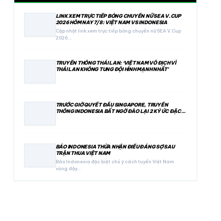
LINK XEM TRỰC TIẾP BÓNG CHUYỀN NỮ SEA V.CUP
2026 HÔM NAY 7/8: VIỆT NAM VS INDONESIA
Cập nhật link xem trực tiếp bóng chuyền nữ SEA V.Cup
2026…
TRUYỀN THÔNG THÁI LAN: ‘VIỆT NAM VÔ ĐỊCH VÌ
THÁI LAN KHÔNG TUNG ĐỘI HÌNH MẠNH NHẤT’
TRƯỚC GIỜ QUYẾT ĐẤU SINGAPORE, TRUYỀN
THÔNG INDONESIA BẤT NGỜ ĐÀO LẠI 2 KÝ ỨC ĐẶC
BIỆT
BÁO INDONESIA THỪA NHẬN ĐIỀU ĐÁNG SỢ SAU
TRẬN THUA VIỆT NAM
Báo Indonesia đặc biệt chú ý cách tuyển Việt Nam
vùng dậy…