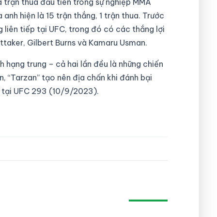
à trận thua đầu tiên trong sự nghiệp MMA
nh hiện là 15 trận thắng, 1 trận thua. Trước
g liên tiếp tại UFC, trong đó có các thắng lợi
ittaker, Gilbert Burns và Kamaru Usman.
ch hạng trung – cả hai lần đều là những chiến
n, “Tarzan” tạo nên địa chấn khi đánh bại
 tại UFC 293 (10/9/2023).