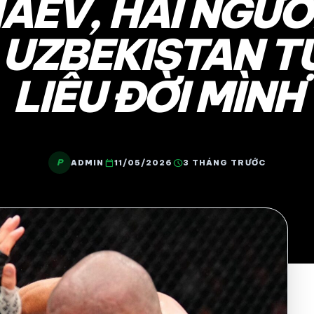
AEV, HAI NGƯỜ
UZBEKISTAN T
LIỄU ĐỜI MÌNH
P
calendar_today
schedule
ADMIN
11/05/2026
3 THÁNG TRƯỚC