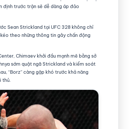
n định trước trận sẽ dễ dàng áp đảo
ớc Sean Strickland tại UFC 328 không chỉ
n kéo theo những thông tin gây chấn động
l Center, Chimaev khởi đầu mạnh mẽ bằng sở
chnya sớm quật ngã Strickland và kiểm soát
 sau, “Borz” càng gặp khó trước khả năng
 thủ.