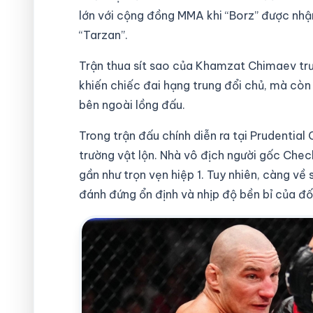
lớn với cộng đồng MMA khi “Borz” được nhậ
“Tarzan”.
Trận thua sít sao của Khamzat Chimaev trư
khiến chiếc đai hạng trung đổi chủ, mà cò
bên ngoài lồng đấu.
Trong trận đấu chính diễn ra tại Prudentia
trường vật lộn. Nhà vô địch người gốc Che
gần như trọn vẹn hiệp 1. Tuy nhiên, càng về
đánh đứng ổn định và nhịp độ bền bỉ của đối