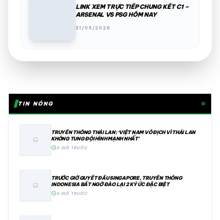
LINK XEM TRỰC TIẾP CHUNG KẾT C1 –
ARSENAL VS PSG HÔM NAY
31/05/2026
TIN NÓNG
TRUYỀN THÔNG THÁI LAN: ‘VIỆT NAM VÔ ĐỊCH VÌ THÁI LAN
KHÔNG TUNG ĐỘI HÌNH MẠNH NHẤT’
image
schedule
5 GIỜ TRƯỚC
TRƯỚC GIỜ QUYẾT ĐẤU SINGAPORE, TRUYỀN THÔNG
INDONESIA BẤT NGỜ ĐÀO LẠI 2 KÝ ỨC ĐẶC BIỆT
image
schedule
5 GIỜ TRƯỚC