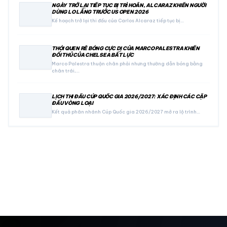
NGÀY TRỞ LẠI TIẾP TỤC BỊ TRÌ HOÃN, ALCARAZ KHIẾN NGƯỜI
DÙNG LO LẮNG TRƯỚC US OPEN 2026
Kế hoạch trở lại thi đấu của Carlos Alcaraz tiếp tục bị…
THÓI QUEN RÊ BÓNG CỰC DỊ CỦA MARCO PALESTRA KHIẾN
ĐỐI THỦ CỦA CHELSEA BẤT LỰC
Marco Palestra thuận chân phải nhưng thường dẫn bóng bằng
chân trái,…
LỊCH THI ĐẤU CÚP QUỐC GIA 2026/2027: XÁC ĐỊNH CÁC CẶP
ĐẤU VÒNG LOẠI
Kết quả phân nhánh Cúp Quốc gia 2026/2027 mở ra lộ trình…