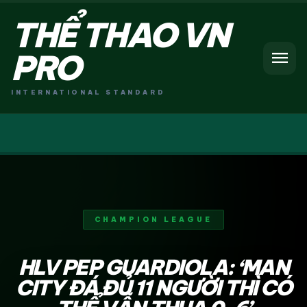
THỂ THAO VN
menu
PRO
INTERNATIONAL STANDARD
CHAMPION LEAGUE
HLV PEP GUARDIOLA: ‘MAN
CITY ĐÁ ĐỦ 11 NGƯỜI THÌ CÓ