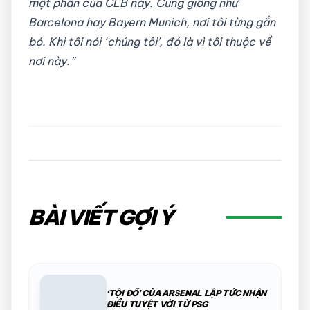
một phần của CLB này. Cũng giống như
Barcelona hay Bayern Munich, nơi tôi từng gắn
bó. Khi tôi nói ‘chúng tôi’, đó là vì tôi thuộc về
nơi này.”
BÀI VIẾT GỢI Ý
‘TỘI ĐỒ’ CỦA ARSENAL LẬP TỨC NHẬN
ĐIỀU TUYỆT VỜI TỪ PSG