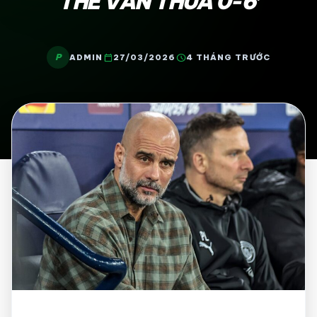
THỂ VẪN THUA 0-6’
P
calendar_today
schedule
ADMIN
27/03/2026
4 THÁNG TRƯỚC