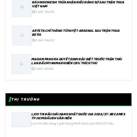
BÁO INDONESIA THỪA NHẬN ĐIỀU ĐÁNG SỢ SAU TRẬN THUA
VIỆT NAM
image
schedule
5 GIỜ TRƯỚC
ARTETA CHỈ THẲNG TỬ HUYỆT ARSENAL SAU TRẬN THUA
BETIS
image
schedule
5 GIỜ TRƯỚC
MADAM PANG RA QUYẾT ĐỊNH ĐẶC BIỆT TRƯỚC TRẬN THÁI
LAN ĐẤU MYANMAR KHIẾN CĐV THÍCH THÚ
image
schedule
5 GIỜ TRƯỚC
THỊ TRƯỜNG
LỊCH THI ĐẤU GIẢI HẠNG NHẤT QUỐC GIA 2026/27: BECAMEX
TP.HCM ĐẤU ĐH VĂN HIẾN
Lịch thi đấu vòng 1 giải Hạng Nhất Quốc gia 2026/27 đã…