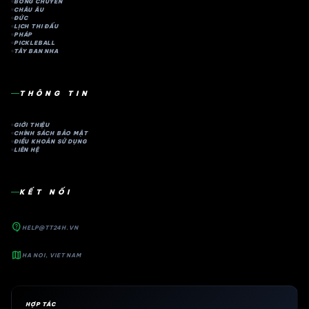
BÓNG CHUYỀN
CHÂU ÂU
ĐỨC
LỊCH THI ĐẤU
PHÁP
PICKLEBALL
TÂY BAN NHA
THÔNG TIN
GIỚI THIỆU
CHÍNH SÁCH BẢO MẬT
ĐIỀU KHOẢN SỬ DỤNG
LIÊN HỆ
KẾT NỐI
contact_support
HELP@TT24H.VN
map
HA NOI, VIET NAM
HỢP TÁC