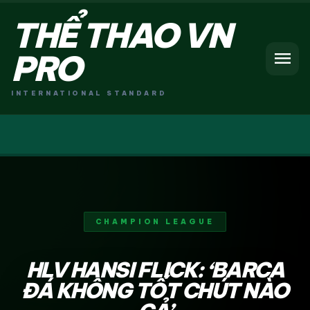
THỂ THAO VN
menu
PRO
INTERNATIONAL STANDARD
CHAMPION LEAGUE
HLV HANSI FLICK: ‘BARCA
ĐÁ KHÔNG TỐT CHÚT NÀO