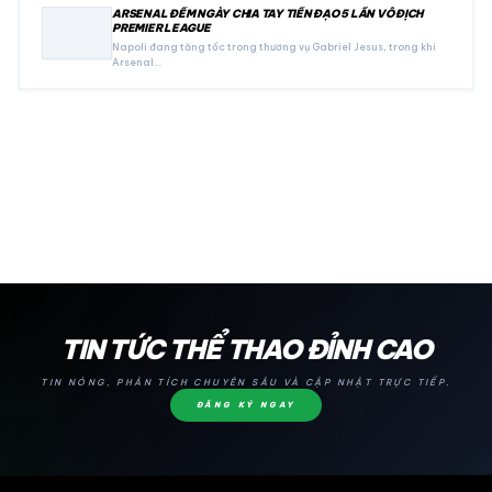
ARSENAL ĐẾM NGÀY CHIA TAY TIỀN ĐẠO 5 LẦN VÔ ĐỊCH
PREMIER LEAGUE
Napoli đang tăng tốc trong thương vụ Gabriel Jesus, trong khi
Arsenal…
24H
TIN TỨC THỂ THAO ĐỈNH CAO
TIN NÓNG, PHÂN TÍCH CHUYÊN SÂU VÀ CẬP NHẬT TRỰC TIẾP.
ĐĂNG KÝ NGAY