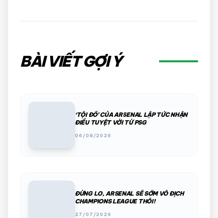
BÀI VIẾT GỢI Ý
‘TỘI ĐỒ’ CỦA ARSENAL LẬP TỨC NHẬN
ĐIỀU TUYỆT VỜI TỪ PSG
06/08/2026
ĐỪNG LO, ARSENAL SẼ SỚM VÔ ĐỊCH
CHAMPIONS LEAGUE THÔI!
27/07/2026