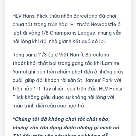
HLV Hansi Flick thừa nhận Barcelona đã chơi
chưa tốt trong trận hòa 1-1 trước Newcastle ở
lượt đi vòng 1/8 Champions League, nhưng vẫn
hài lòng khi đội nhà giành kết quả có lợi.
Rạng sáng 11/3 (giờ Việt Nam), Barcelona
thoát khỏi thất bại trong gang tấc khi Lamine
Yamal ghi bàn trên chấm phạt đền ở những giây
cuối, giúp đội khách rời sân St. James’ Park với
trận hòa 1-1. Tuy nhiên, sau trận đấu, HLV Hansi
Flick không giấu được sự không hài lòng với
màn trình diễn của các học trò.
“Chúng tôi đã không chơi tốt chút nào,
nhưng vẫn tận dụng được những gì mình có.
Thi đấu trên sân này thực sự không dễ