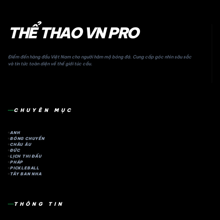
THỂ THAO VN PRO
Điểm đến hàng đầu Việt Nam cho người hâm mộ bóng đá. Cung cấp góc nhìn sâu sắc
và tin tức toàn diện về thế giới túc cầu.
CHUYÊN MỤC
ANH
BÓNG CHUYỀN
CHÂU ÂU
ĐỨC
LỊCH THI ĐẤU
PHÁP
PICKLEBALL
TÂY BAN NHA
THÔNG TIN