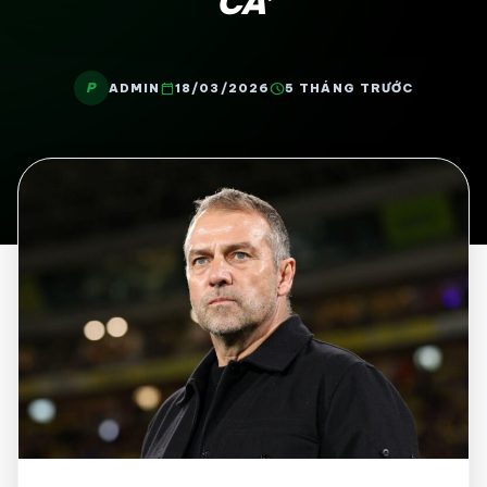
CẢ’
P
calendar_today
schedule
ADMIN
18/03/2026
5 THÁNG TRƯỚC