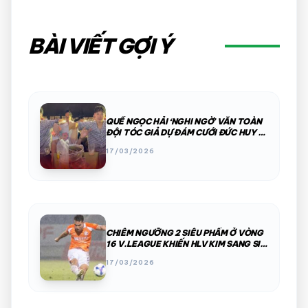
BÀI VIẾT GỢI Ý
QUẾ NGỌC HẢI ‘NGHI NGỜ’ VĂN TOÀN
ĐỘI TÓC GIẢ DỰ ĐÁM CƯỚI ĐỨC HUY –
MC MÙ TẠT
17/03/2026
CHIÊM NGƯỠNG 2 SIÊU PHẨM Ở VÒNG
16 V.LEAGUE KHIẾN HLV KIM SANG SIK
NỨC LÒNG
17/03/2026