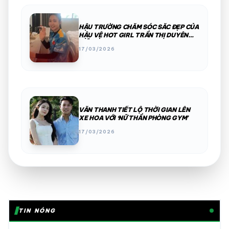
HẬU TRƯỜNG CHĂM SÓC SẮC ĐẸP CỦA
HẬU VỆ HOT GIRL TRẦN THỊ DUYÊN
MỖI KHI RA SÂN
17/03/2026
VĂN THANH TIẾT LỘ THỜI GIAN LÊN
XE HOA VỚI ‘NỮ THẦN PHÒNG GYM’
17/03/2026
TIN NÓNG