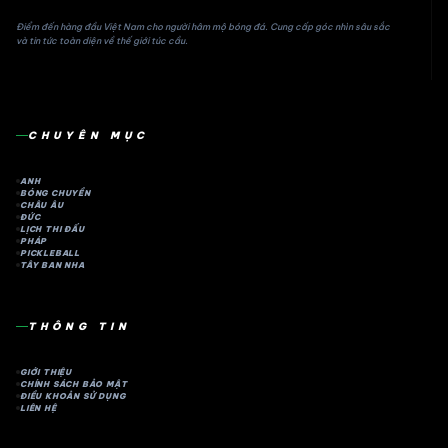
Điểm đến hàng đầu Việt Nam cho người hâm mộ bóng đá. Cung cấp góc nhìn sâu sắc
và tin tức toàn diện về thế giới túc cầu.
CHUYÊN MỤC
ANH
BÓNG CHUYỀN
CHÂU ÂU
ĐỨC
LỊCH THI ĐẤU
PHÁP
PICKLEBALL
TÂY BAN NHA
THÔNG TIN
GIỚI THIỆU
CHÍNH SÁCH BẢO MẬT
ĐIỀU KHOẢN SỬ DỤNG
LIÊN HỆ