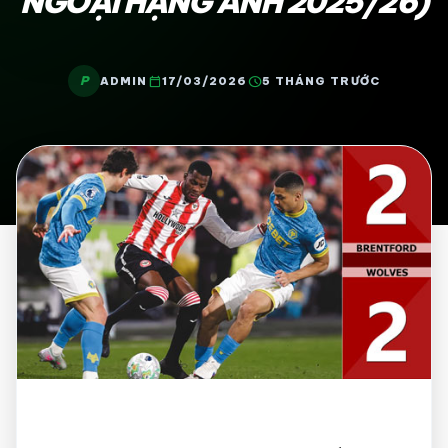
NGOẠI HẠNG ANH 2025/26)
P
calendar_today
schedule
ADMIN
17/03/2026
5 THÁNG TRƯỚC