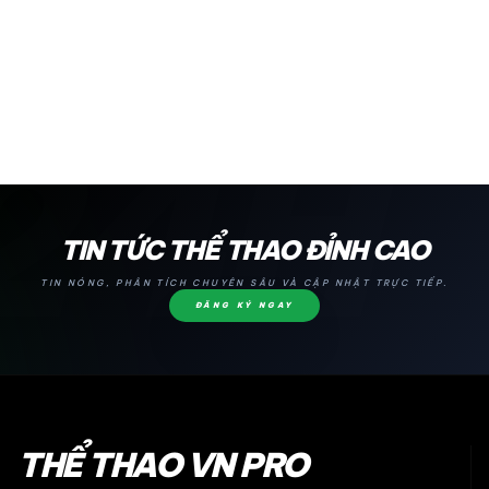
24H
TIN TỨC THỂ THAO ĐỈNH CAO
TIN NÓNG, PHÂN TÍCH CHUYÊN SÂU VÀ CẬP NHẬT TRỰC TIẾP.
ĐĂNG KÝ NGAY
THỂ THAO VN PRO