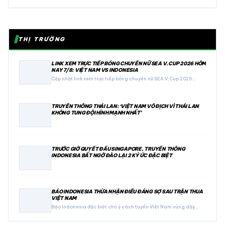
THỊ TRƯỜNG
LINK XEM TRỰC TIẾP BÓNG CHUYỀN NỮ SEA V.CUP 2026 HÔM
NAY 7/8: VIỆT NAM VS INDONESIA
Cập nhật link xem trực tiếp bóng chuyền nữ SEA V.Cup 2026…
TRUYỀN THÔNG THÁI LAN: ‘VIỆT NAM VÔ ĐỊCH VÌ THÁI LAN
KHÔNG TUNG ĐỘI HÌNH MẠNH NHẤT’
TRƯỚC GIỜ QUYẾT ĐẤU SINGAPORE, TRUYỀN THÔNG
INDONESIA BẤT NGỜ ĐÀO LẠI 2 KÝ ỨC ĐẶC BIỆT
BÁO INDONESIA THỪA NHẬN ĐIỀU ĐÁNG SỢ SAU TRẬN THUA
VIỆT NAM
Báo Indonesia đặc biệt chú ý cách tuyển Việt Nam vùng dậy…