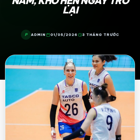
NAM, KHÓ HẸN NGÀY TRỞ
LẠI
P
calendar_today
schedule
ADMIN
01/05/2026
3 THÁNG TRƯỚC