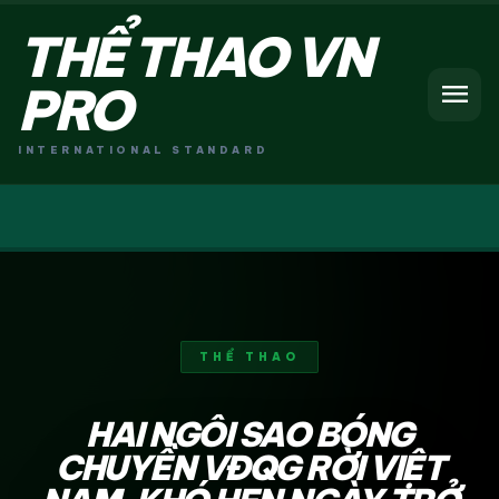
THỂ THAO VN
menu
PRO
INTERNATIONAL STANDARD
THỂ THAO
HAI NGÔI SAO BÓNG
CHUYỀN VĐQG RỜI VIỆT