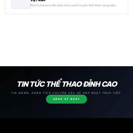
VIỆT NAM
Báo Indonesia đặc biệt chú ý cách tuyển Việt Nam vùng dậy…
24H
TIN TỨC THỂ THAO ĐỈNH CAO
TIN NÓNG, PHÂN TÍCH CHUYÊN SÂU VÀ CẬP NHẬT TRỰC TIẾP.
ĐĂNG KÝ NGAY