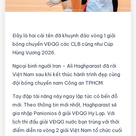
Đây là hai cái tên đã khuynh đảo vòng 1 giải
bóng chuyền VĐQG các CLB cũng như Cúp
Hùng Vương 2026.
Ngoại binh người Iran – Ali Haghparast đã rời
Việt Nam sau khi kết thúc hành trình đẹp cùng
đội bóng chuyền nam Công an TPHCM.
Tay đập tài năng này ngay lập tức có bến đỗ
mới. Theo thông tin mới nhất, Haghparast sẽ
gia nhập Panionios ở giải VĐQG Hy Lạp. Với
lịch thi đấu giải VĐQG nước bạn trùng với thời
điểm diễn ra vòng 2 giải Việt Nam tổ chức cuối