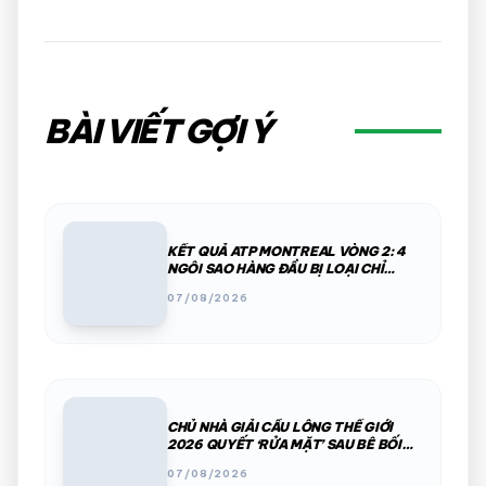
BÀI VIẾT GỢI Ý
KẾT QUẢ ATP MONTREAL VÒNG 2: 4
NGÔI SAO HÀNG ĐẦU BỊ LOẠI CHỈ
TRONG MỘT ĐÊM
07/08/2026
CHỦ NHÀ GIẢI CẦU LÔNG THẾ GIỚI
2026 QUYẾT ‘RỬA MẶT’ SAU BÊ BỐI
PHÂN CHIM, THÚ HOANG
07/08/2026