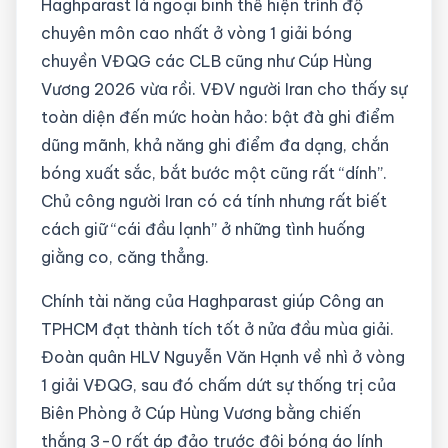
Haghparast là ngoại binh thể hiện trình độ
chuyên môn cao nhất ở vòng 1 giải bóng
chuyền VĐQG các CLB cũng như Cúp Hùng
Vương 2026 vừa rồi. VĐV người Iran cho thấy sự
toàn diện đến mức hoàn hảo: bật đà ghi điểm
dũng mãnh, khả năng ghi điểm đa dạng, chắn
bóng xuất sắc, bắt bước một cũng rất “dính”.
Chủ công người Iran có cá tính nhưng rất biết
cách giữ “cái đầu lạnh” ở những tình huống
giằng co, căng thẳng.
Chính tài năng của Haghparast giúp Công an
TPHCM đạt thành tích tốt ở nửa đầu mùa giải.
Đoàn quân HLV Nguyễn Văn Hạnh về nhì ở vòng
1 giải VĐQG, sau đó chấm dứt sự thống trị của
Biên Phòng ở Cúp Hùng Vương bằng chiến
thắng 3-0 rất áp đảo trước đội bóng áo lính