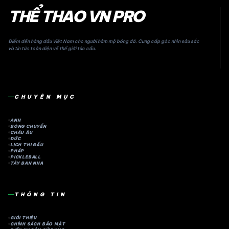
THỂ THAO VN PRO
Điểm đến hàng đầu Việt Nam cho người hâm mộ bóng đá. Cung cấp góc nhìn sâu sắc
và tin tức toàn diện về thế giới túc cầu.
CHUYÊN MỤC
ANH
BÓNG CHUYỀN
CHÂU ÂU
ĐỨC
LỊCH THI ĐẤU
PHÁP
PICKLEBALL
TÂY BAN NHA
THÔNG TIN
GIỚI THIỆU
CHÍNH SÁCH BẢO MẬT